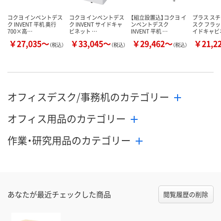
コクヨ インベントデス
コクヨ インベントデス
【組立設置込】コクヨ イ
プラス スチ
ク INVENT 平机 奥行
ク INVENT サイドキャ
ンベントデスク
スク フラッ
700×高…
ビネット …
INVENT 平机 …
イドキャビ
￥27,035～
￥33,045～
￥29,462～
￥21,2
（税込）
（税込）
（税込）
オフィスデスク/事務机のカテゴリー
オフィス用品のカテゴリー
作業・研究用品のカテゴリー
あなたが最近チェックした商品
閲覧履歴の削除