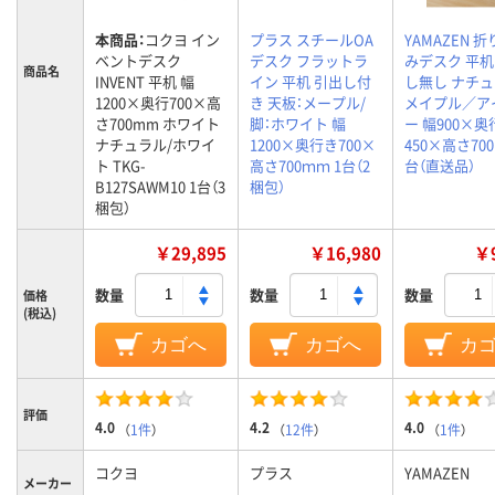
本商品：
コクヨ イン
プラス スチールOA
YAMAZEN 
ベントデスク
デスク フラットラ
みデスク 平机
商品名
INVENT 平机 幅
イン 平机 引出し付
し無し ナチ
1200×奥行700×高
き 天板：メープル/
メイプル／ア
さ700mm ホワイト
脚：ホワイト 幅
ー 幅900×奥
ナチュラル/ホワイ
1200×奥行き700×
450×高さ700
ト TKG-
高さ700ｍｍ 1台（2
台（直送品）
B127SAWM10 1台（3
梱包）
梱包）
￥29,895
￥16,980
￥9
数量
数量
数量
価格
(税込)
カゴへ
カゴへ
カ
評価
4.0
4.2
4.0
（
1件
）
（
12件
）
（
1件
）
コクヨ
プラス
YAMAZEN
メーカー