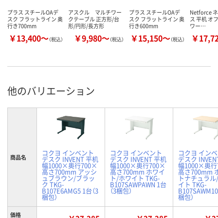
プラス スチールOAデ
アスクル マルチワー
プラス スチールOAデ
Netforc
スク フラットライン 奥
クテーブル 正方形/台
スク フラットライン 奥
ス 平机 オ
行き700mm
形/円形/長方形
行き600mm
ワー…
￥13,400～
￥9,980～
￥15,150～
￥17,7
（税込）
（税込）
（税込）
他のバリエーション
コクヨ インベント
コクヨ インベント
コクヨ イン
商品名
デスク INVENT 平机
デスク INVENT 平机
デスク INVEN
幅1000×奥行700×
幅1000×奥行700×
幅1000×奥行
高さ700mm アッシ
高さ700mm ホワイ
高さ700mm
ュブラウン/ブラッ
ト/ホワイト TKG-
トナチュラル
ク TKG-
B107SAWPAWN 1台
イト TKG-
B107E6AMG5 1台（3
（3梱包）
B107SAWM10
梱包）
梱包）
価格