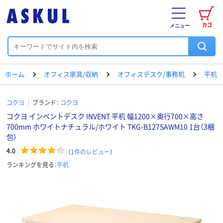
カゴ
メニュー
ホーム
オフィス家具/収納
オフィスデスク/事務机
平机
コクヨ
ブランド：
コクヨ
コクヨ インベントデスク INVENT 平机 幅1200×奥行700×高さ
700mm ホワイトナチュラル/ホワイト TKG-B127SAWM10 1台（3梱
包）
4.0
（
1
件のレビュー
）
ランキングを見る：
平机