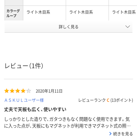
カラーグ
ライト木目系
ライト木目系
ライト木目系
ループ
詳しく見る
平机
平机
平机
商品区分
26.6kg
27kg
10.5kg
質量
アスクル
商品環境
スコア
レビュー（1件）
2020年1月11日
ＡＳＫＵＬユーザー様
レビューランク
C
(13ポイント)
丈夫で天板も広く、使いやすい
しっかりとした造りで、ガタつきもなく問題なく使用できます。気
に入った点が、天板にもマグネットが利用できマグネット式の照明
などがそのまま取付できるので、他にも活用方法が広がると思いま
続きを見る