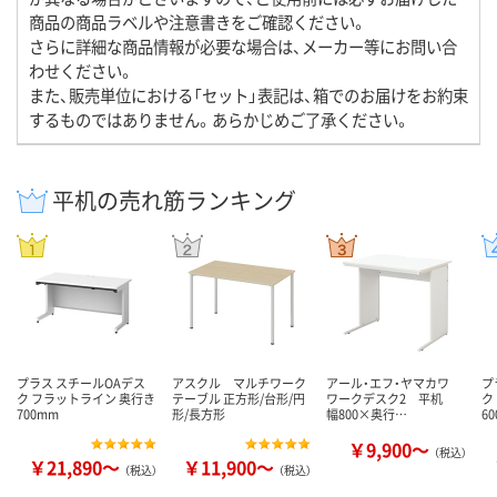
商品の商品ラベルや注意書きをご確認ください。
さらに詳細な商品情報が必要な場合は、メーカー等にお問い合
わせください。
また、販売単位における「セット」表記は、箱でのお届けをお約束
するものではありません。あらかじめご了承ください。
平机の売れ筋ランキング
プラス スチールOAデス
アスクル マルチワーク
アール・エフ・ヤマカワ
プ
ク フラットライン 奥行き
テーブル 正方形/台形/円
ワークデスク2 平机
ク
700mm
形/長方形
幅800×奥行…
6
￥9,900～
（税込）
￥21,890～
￥11,900～
（税込）
（税込）