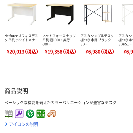
Netforce オフィスデス
ネットフォース ナッツ
アスカ シンプルデスク
アスカ 
ク 平机 ホワイト×ナ…
平机 幅1000×奥行
棚つき 木目 ブラック
棚つき 
600…
SD…
SDKS1…
¥20,013（税込）
¥19,358（税込）
¥6,980（税込）
¥6,
商品説明
ベーシックな機能を備えたカラーバリエーションが豊富なデスク
アイコンの説明