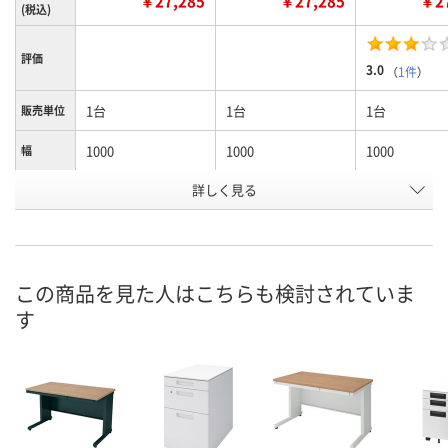
￥27,285
￥27,285
￥27
(税込)
評価
3.0
（
1件
）
1台
1台
1台
販売単位
1000
1000
1000
幅
詳しく見る
アッシュブラウン/
ホワイト/ホワイト
ホワイトナチ
カラー
ブラック
ル/ホワイト
お申込番
P668588
P668585
P678165
号
この商品を見た人はこちらも検討されていま
2点
5点
4点
在庫
す
8月9日（日）
8月9日（日）
8月9日（日）
お届け日
数量
数量
数量
カゴへ
カゴへ
カ