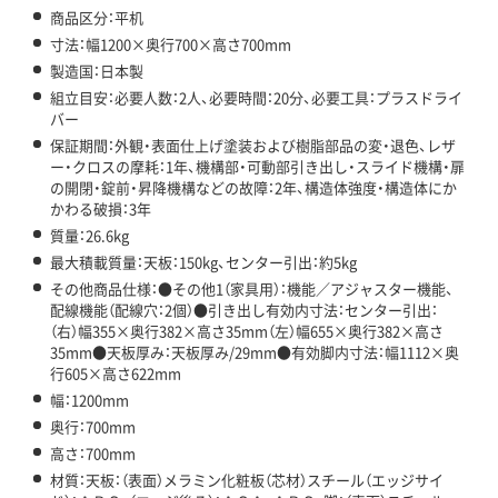
商品区分：平机
寸法：幅1200×奥行700×高さ700mm
製造国：日本製
組立目安：必要人数：2人、必要時間：20分、必要工具：プラスドライ
バー
保証期間：外観・表面仕上げ塗装および樹脂部品の変・退色、レザ
ー・クロスの摩耗：1年、機構部・可動部引き出し・スライド機構・扉
の開閉・錠前・昇降機構などの故障：2年、構造体強度・構造体にか
かわる破損：3年
質量：26.6kg
最大積載質量：天板：150kg、センター引出：約5kg
その他商品仕様：●その他1（家具用）：機能／アジャスター機能、
配線機能（配線穴：2個）●引き出し有効内寸法：センター引出：
（右）幅355×奥行382×高さ35mm（左）幅655×奥行382×高さ
35mm●天板厚み：天板厚み/29mm●有効脚内寸法：幅1112×奥
行605×高さ622mm
幅：1200mm
奥行：700mm
高さ：700mm
材質：天板：（表面）メラミン化粧板（芯材）スチール（エッジサイ