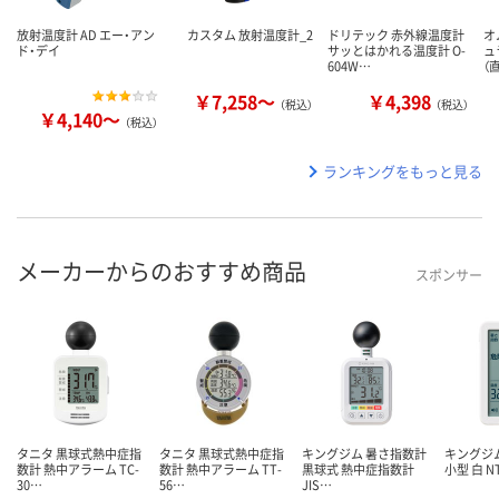
放射温度計 AD エー・アン
カスタム 放射温度計_2
ドリテック 赤外線温度計
オ
ド・デイ
サッとはかれる温度計 O-
ュ
604W…
（
￥7,258～
￥4,398
（税込）
（税込）
￥4,140～
（税込）
ランキングをもっと見る
メーカーからのおすすめ商品
スポンサー
タニタ 黒球式熱中症指
タニタ 黒球式熱中症指
キングジム 暑さ指数計
キングジ
数計 熱中アラーム TC-
数計 熱中アラーム TT-
黒球式 熱中症指数計
小型 白 NT
30…
56…
JIS…