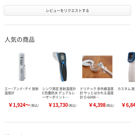
レビューをリクエストする
人気の商品
エー・アンド・デイ 放射
シンワ測定 放射温度計
ドリテック 赤外線温度
カスタム 放
温度計
E 防塵防水 デュアルレ
計 サッとはかれる温度
ーザーポイント…
計 O-604W…
￥1,924～
￥13,730
￥4,398
￥6,8
（税込）
（税込）
（税込）