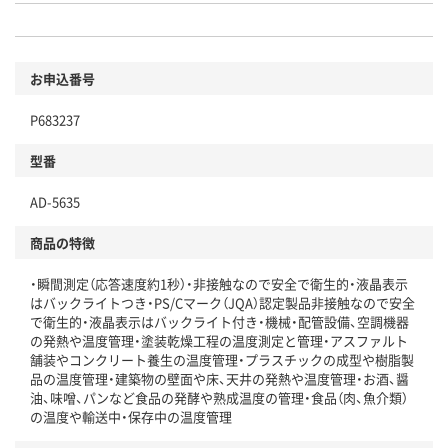
お申込番号
P683237
型番
AD-5635
商品の特徴
・瞬間測定（応答速度約1秒）・非接触なので安全で衛生的・液晶表示
はバックライトつき・PS/Cマーク（JQA）認定製品非接触なので安全
で衛生的・液晶表示はバックライト付き・機械・配管設備、空調機器
の発熱や温度管理・塗装乾燥工程の温度測定と管理・アスファルト
舗装やコンクリート養生の温度管理・プラスチックの成型や樹脂製
品の温度管理・建築物の壁面や床、天井の発熱や温度管理・お酒、醤
油、味噌、パンなど食品の発酵や熟成温度の管理・食品（肉、魚介類）
の温度や輸送中・保存中の温度管理