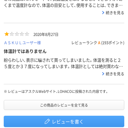
くまで温度計なので、体温の目安として、使用することは、できま
す。あくまで温度計なので、体温が気になる方は、他メーカの体温計
続きを見る
で、再度、確認したほうが良いと思います。
2020年8月27日
ＡＳＫＵＬユーザー様
レビューランク
A
(193ポイント)
体温計ではありません
紛らわしい、表示に騙されて買ってしまいました。体温を測ると２
５度とか３７度になってしまいます。体温計としては絶対買わない
よう！
続きを見る
※
レビューはアスクルWebサイト、LOHACOに投稿された内容です。
この商品のレビューを全て見る
レビューを書く