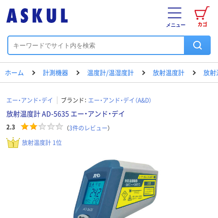
カゴ
メニュー
ホーム
計測機器
温度計/温湿度計
放射温度計
放射
エー・アンド・デイ
ブランド：
エー・アンド・デイ（A&D）
放射温度計 AD-5635 エー・アンド・デイ
2.3
（
3
件のレビュー
）
放射温度計 1位