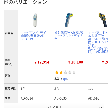
他のバリエーション
エー・アンド・デイ
放射温度計 AD-5635
エー・アンド・
商品名
非接触温度計 AD-
エー・アンド・デイ 5
放射温度計
5614 1台
台
AD5616≪測
囲:-60~+1500
小表示
0.1°C(~999.
時)≫ AD-561
価格
￥12,994
￥20,100
￥28
(税込)
評価
2.3
（
3件
）
1台
5台
1台
販売単位
AD-5614
AD-5635
AD5616
型番
お申込番
詳しく見る