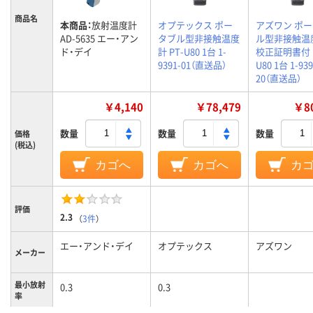
商品名
本商品：
放射温度計
オプテックス ポー
アズワン ポ
AD-5635 エー・アン
タブル型非接触温度
ル型非接触温
ド・デイ
計 PT-U80 1台 1-
校正証明書付 P
9391-01（直送品）
U80 1台 1-939
20（直送品）
￥4,140
￥78,479
￥80
数量
数量
数量
価格
(税込)
カゴへ
カゴへ
カ
評価
2.3
（
3件
）
エー・アンド・デイ
オプテックス
アズワン
メーカー
最小放射
0.3
0.3
率