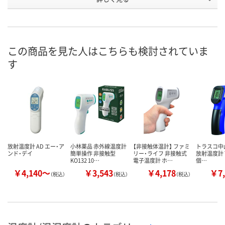
1133997
HE76789
U565128
号
2点
2点
あり
在庫
8月9日（日）
8月8日（土）
8月9日（日）
お届け日
この商品を見た人はこちらも検討されていま
す
数量
数量
数量
カゴへ
カゴへ
カ
放射温度計 AD エー・ア
小林薬品 赤外線温度計
【非接触体温計】 ファミ
トラスコ中山
ンド・デイ
簡単操作 非接触型
リー・ライフ 非接触式
放射温度計 T
KO132 10…
電子温度計 ホ…
個…
￥4,140～
￥3,543
￥4,178
￥7,
（税込）
（税込）
（税込）