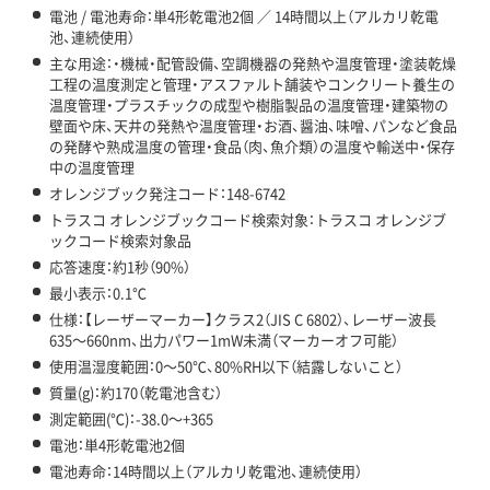
電池 / 電池寿命：単4形乾電池2個 ／ 14時間以上（アルカリ乾電
池、連続使用）
主な用途：・機械・配管設備、空調機器の発熱や温度管理・塗装乾燥
工程の温度測定と管理・アスファルト舗装やコンクリート養生の
温度管理・プラスチックの成型や樹脂製品の温度管理・建築物の
壁面や床、天井の発熱や温度管理・お酒、醤油、味噌、パンなど食品
の発酵や熟成温度の管理・食品（肉、魚介類）の温度や輸送中・保存
中の温度管理
オレンジブック発注コード：148-6742
トラスコ オレンジブックコード検索対象：トラスコ オレンジブ
ックコード検索対象品
応答速度：約1秒（90%）
最小表示：0.1℃
仕様：【レーザーマーカー】クラス2（JIS C 6802）、レーザー波長
635～660nm、出力パワー1mW未満（マーカーオフ可能）
使用温湿度範囲：0～50℃、80%RH以下（結露しないこと）
質量(g)：約170（乾電池含む）
測定範囲(℃)：-38.0～+365
電池：単4形乾電池2個
電池寿命：14時間以上（アルカリ乾電池、連続使用）