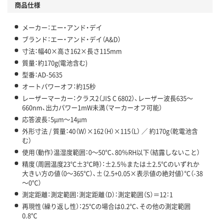
商品仕様
メーカー：エー・アンド・デイ
ブランド：エー・アンド・デイ（A&D）
寸法：幅40×高さ162×長さ115mm
質量：約170g(電池含む)
型番：AD-5635
オートパワーオフ：約15秒
レーザーマーカー：クラス2（JIS C 6802）、レーザー波長635～
660nm、出力パワー1mW未満（マーカーオフ可能）
応答波長：5μm～14μm
外形寸法 / 質量：40（W）×162（H）×115（L） ／ 約170g（乾電池含
む）
使用（動作）温湿度範囲：0～50℃、80％RH以下（結露しないこと）
精度（周囲温度23℃±3℃時）：±2.5％または±2.5℃のいずれか
大きい方の値（0～365℃）、±（2.5+0.05×表示値の絶対値）℃（-38
～0℃）
測定距離：測定範囲：測定距離（D）：測定範囲（S）＝12：1
再現性（繰り返し性）：25℃の場合は0.2℃、その他の測定範囲
0.8℃