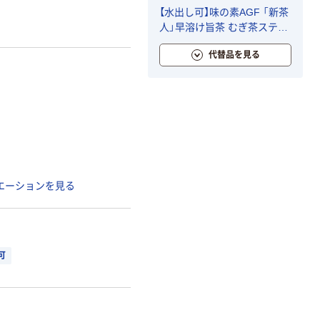
【水出し可】味の素AGF 「新茶
人」早溶け旨茶 むぎ茶スティ
ック 1箱（100本入）
代替品を見る
エーションを見る
可