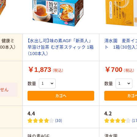
 健康ミ
【水出し可】味の素AGF 「新茶人」
清水園 麦茶イ
00本入）
早溶け旨茶 むぎ茶スティック 1箱
ト 1箱（30包入
（100本入）
￥1,873
￥700
（税込）
（税込）
数量
数量
ません
カゴへ
カゴ
4.4
4.2
(30)
(1
味の素AGF
清水園