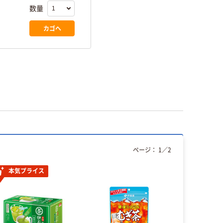
数量
カゴへ
ページ：
1
／
2
本気プライス
本気プ