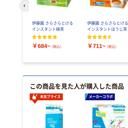
前のスライドへ
トコーヒ
伊藤園 さらさらとける
伊藤園 さらさらとけ
GF ブレン
インスタント緑茶
インスタントほうじ茶
スタントコ
ティック
￥684~
￥711~
（税込）
（税込）
~
（税込）
この商品を見た人が購入した商品
本気プライス
メーカーコラボ