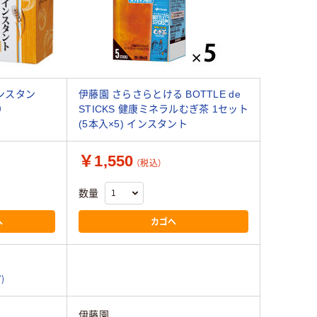
ンスタン
伊藤園 さらさらとける BOTTLE de
）
STICKS 健康ミネラルむぎ茶 1セット
(5本入×5) インスタント
￥1,550
（税込）
数量
へ
カゴへ
7)
伊藤園