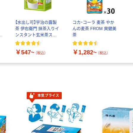
ィ
【水出し可】宇治の露製
コカ・コーラ 麦茶 やか
茶 伊右衛門 抹茶入りイ
んの麦茶 FROM 爽健美
ンスタント玄米茶ステ
茶
ィック
￥547~
￥1,282~
（税込）
（税込）
本気プライス