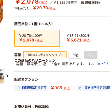
￥2,078
／￥1,925（税抜き）
軽減税率8%
（税込）
￥20.78
1杯あたり
（税込）
販売単位：1箱（100本入）
￥20.78×100杯
￥18.91×300杯
￥2,078
￥5,671
（税込）
（税込）
100本（スティックタイプ）
80g
40g
容量
この商品のバリエーション
「容量」「販売単位」違いで 全10商品 あります。
すべてのバリ
配送オプション
￥385
時間帯指定 指定可
置き場所指定 利用
（税込）
お申込番号：P683893