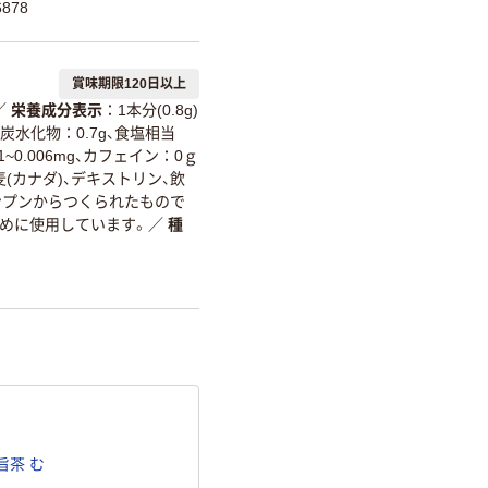
878
賞味期限120日以上
／
栄養成分表示
1本分(0.8g)
g、炭水化物：0.7g、食塩相当
1~0.006mg、カフェイン：0ｇ
麦(カナダ)、デキストリン、飲
デンプンからつくられたもので
めに使用しています。
／
種
旨茶 む