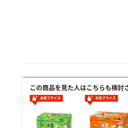
この商品を見た人はこちらも検討
イス
本気プライス
本気プライス