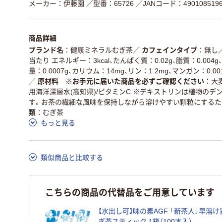
メーカー：伊藤園
／型番：65726
／JANコード：4901085196
商品詳細
ブランド名
健康ミネラルむぎ茶
／
カフェインタイプ
無し
当たり エネルギー：3kcal、たんぱく質：0.02g、脂質：0.004
量：0.0007g、カリウム：14mg、リン：1.2mg、マンガン：0.00
／
原材料 ※お手元に届いた商品を必ずご確認ください
大
用海洋深層水(高知県)/ビタミンC ※デキストリンは植物の
す。お茶の繊細な風味を保持しながら溶けやすい顆粒にするた
類
むぎ茶
もっと見る
類似商品と比較する
こちらの商品の代替品をご用意しています
【水出し可】味の素AGF 「新茶人」早溶け
ぎ茶スティック 1箱（100本入）