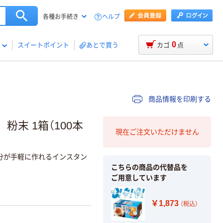
ヘルプ
各種お手続き
0
スイートポイント
あとで買う
カゴ
点
商品情報を印刷する
末 1箱（100本
現在ご注文いただけません
分が手軽に作れるインスタン
こちらの商品の代替品を
ご用意しています
￥1,873
（税込）