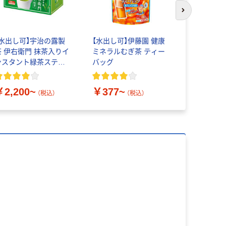
次のスライド
【水出し可】宇治の露製
【水出し可】伊藤園 健康
伊藤園 健
茶 伊右衛門 抹茶入りイ
ミネラルむぎ茶 ティー
ぎ茶 黒豆麦
ンスタント緑茶スティ
バッグ
豆茶】【ペ
ック 大容量
【缶】【紙パ
フェイン】【
￥2,200~
￥377~
￥615~
（税込）
（税込）