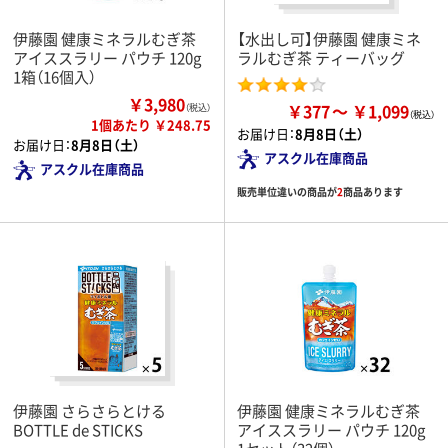
伊藤園 健康ミネラルむぎ茶
【水出し可】伊藤園 健康ミネ
アイススラリー パウチ 120g
ラルむぎ茶 ティーバッグ
1箱（16個入）
￥3,980
￥377
￥1,099
（税込）
1個あたり ￥248.75
お届け日：
8月8日（土）
お届け日：
8月8日（土）
アスクル在庫商品
アスクル在庫商品
販売単位違いの商品が
2
商品あります
伊藤園 さらさらとける
伊藤園 健康ミネラルむぎ茶
BOTTLE de STICKS
アイススラリー パウチ 120g