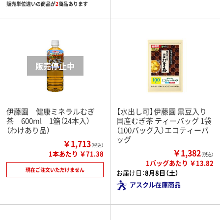
販売単位違いの商品が
2
商品あります
伊藤園 健康ミネラルむぎ
【水出し可】伊藤園 黒豆入り
茶 600ml 1箱（24本入）
国産むぎ茶 ティーバッグ 1袋
（わけあり品）
（100バッグ入）エコティーバ
ッグ
￥1,713
（税込）
￥1,382
1本あたり ￥71.38
（税込）
1バッグあたり ￥13.82
現在ご注文いただけません
お届け日：
8月8日（土）
アスクル在庫商品