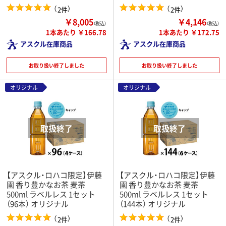
（
）
（
）
2件
2件
￥8,005
￥4,146
（税込）
（税込）
1本あたり ￥166.78
1本あたり ￥172.75
アスクル在庫商品
アスクル在庫商品
お取り扱い終了しました
お取り扱い終了しました
オリジナル
オリジナル
【アスクル・ロハコ限定】伊藤
【アスクル・ロハコ限定】伊藤
園 香り豊かなお茶 麦茶
園 香り豊かなお茶 麦茶
500ml ラベルレス 1セット
500ml ラベルレス 1セット
（96本） オリジナル
（144本） オリジナル
（
）
（
）
2件
2件