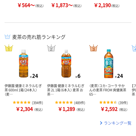
￥564～
￥1,873～
￥2,190
￥
（税込）
（税込）
（税込）
麦茶の売れ筋ランキング
伊藤園 健康ミネラルむぎ
伊藤園 健康ミネラルむぎ
（麦茶）コカ・コーラ やか
【
茶 600ml 1箱（24本入）
茶 2L 1箱（6本入） 麦茶 お
んの麦茶 FROM 爽健美茶
伊
（麦…
茶…
65…
茶
(
394件
)
(
489件
)
(
39件
)
￥2,304
￥1,289
￥2,592
（税込）
（税込）
（税込）
ランキング一覧