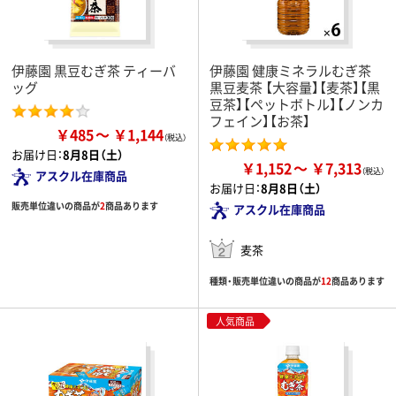
伊藤園 黒豆むぎ茶 ティーバ
伊藤園 健康ミネラルむぎ茶
ッグ
黒豆麦茶 【大容量】【麦茶】【黒
豆茶】【ペットボトル】【ノンカ
フェイン】【お茶】
￥485
￥1,144
お届け日：
8月8日（土）
￥1,152
￥7,313
アスクル在庫商品
お届け日：
8月8日（土）
販売単位違いの商品が
2
商品あります
アスクル在庫商品
麦茶
種類・販売単位違いの商品が
12
商品あります
人気商品