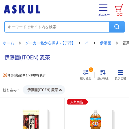
カゴ
メニュー
ホーム
メーカー名から探す - 【ア行】
イ
伊藤園
麦
伊藤園(ITOEN) 麦茶
1
28
件（86商品）中 1～28件を表示
表示切替
絞り込み
並び替え
伊藤園(ITOEN) 麦茶
絞り込み
人気商品