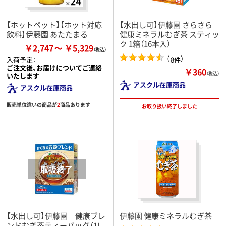
【ホットペット】【ホット対応
【水出し可】伊藤園 さらさら
飲料】伊藤園 あたたまる
健康ミネラルむぎ茶 スティッ
ク 1箱（16本入）
￥2,747
￥5,329
（
）
8件
入荷予定：
ご注文後、お届けについてご連絡
￥360
（税込）
いたします
アスクル在庫商品
アスクル在庫商品
販売単位違いの商品が
2
商品あります
お取り扱い終了しました
【水出し可】伊藤園 健康ブレ
伊藤園 健康ミネラルむぎ茶
ンドむぎ茶ティーバッグ（1L