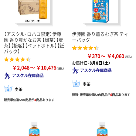
【アスクル・ロハコ限定】伊藤
伊藤園 香り薫るむぎ茶 ティ
園 香り豊かなお茶 【緑茶】【麦
ーバッグ
茶】【接客】【ペットボトル】【紙
パック】
￥370
￥4,060
お届け日：
8月8日（土）
￥2,048
￥10,476
アスクル在庫商品
アスクル在庫商品
麦茶
麦茶
種類・販売単位違いの商品が
6
商品あります
販売単位違いの商品が
4
商品あります