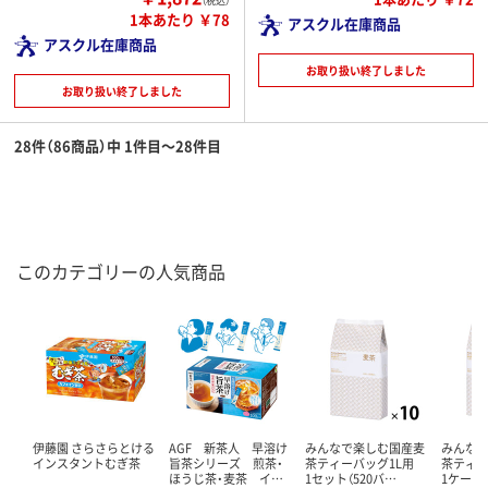
（税込）
1本あたり ￥78
アスクル在庫商品
アスクル在庫商品
お取り扱い終了しました
お取り扱い終了しました
28件（86商品）中 1件目～28件目
このカテゴリーの人気商品
伊藤園 さらさらとける
AGF 新茶人 早溶け
みんなで楽しむ国産麦
みんな
インスタントむぎ茶
旨茶シリーズ 煎茶・
茶ティーバッグ1L用
茶ティ
ほうじ茶・麦茶 イ…
1セット（520バ…
1ケース（