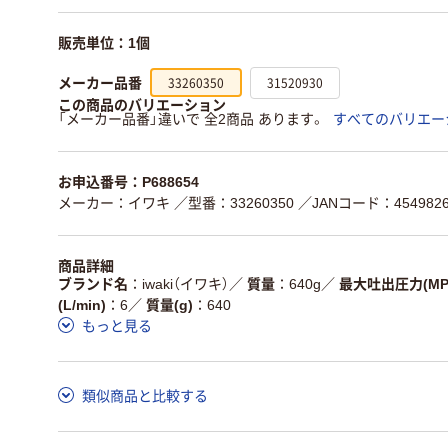
販売単位：1個
33260350
31520930
メーカー品番
この商品のバリエーション
「メーカー品番」違いで 全2商品 あります。
すべてのバリエー
お申込番号：P688654
メーカー：イワキ
／型番：33260350
／JANコード：4549826
商品詳細
ブランド名
iwaki（イワキ）
／
質量
640g
／
最大吐出圧力(MP
(L/min)
6
／
質量(g)
640
もっと見る
類似商品と比較する