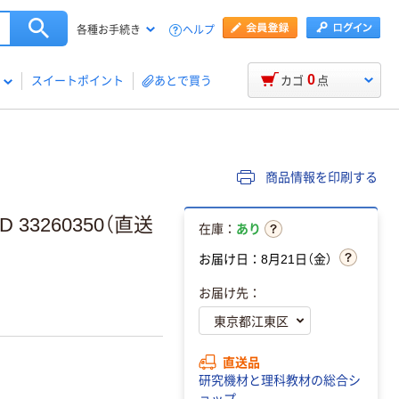
ヘルプ
各種お手続き
0
スイートポイント
あとで買う
カゴ
点
商品情報を印刷する
 33260350（直送
在庫：
あり
お届け日：8月21日（金）
お届け先：
直送品
研究機材と理科教材の総合シ
ョップ