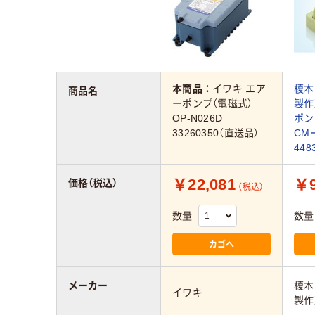
本商品：
イワキ エア
榎本
商品名
ーポンプ（電磁式）
製作
OP-N026D
ポン
33260350（直送品）
CMー
448
￥22,081
￥9
価格（税込）
（税込）
数量
数量
カゴへ
メーカー
榎本
イワキ
製作