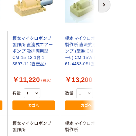
次へ
榎本マイクロポンプ
榎本マイクロポンプ
アズワン
ー
製作所 直流式エアー
製作所 直流式液体ポ
ポンプ 
ポンプ 吸排両用型
ンプ (型番:CMー15W
EAP-01 
-
CM-15-12 1台 1-
ー6) CM-15W-6 1個
01（直送
5697-11（直送品）
61-4483-05（直送品）
￥11,220
￥13,200
￥32,
（税込）
（税込）
数量
数量
数量
カゴへ
カゴへ
榎本マイクロポンプ
榎本マイクロポンプ
アズワン
製作所
製作所