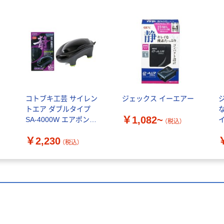
イ
コトブキ工芸 サイレン
ジェックス イーエアー
トエア ダブルタイプ
￥1,082~
SA-4000W エアポンプ
（税込）
ソフトホース 1m付
￥2,230
90cm以下水槽用 1個
（税込）