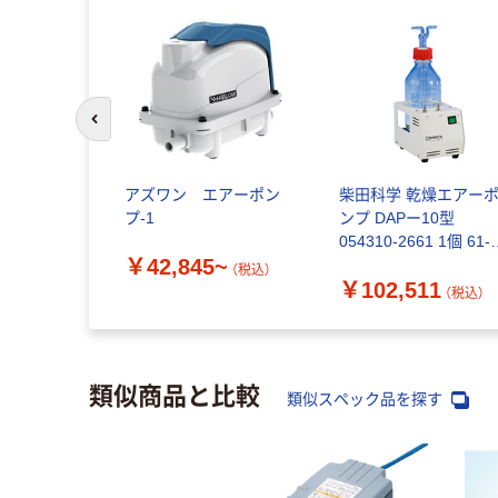
前のスライドへ
アズワン エアーポン
柴田科学 乾燥エアー
プ-1
ンプ DAPー10型
054310-2661 1個 61-
￥42,845~
4428-93（直送品）
（税込）
￥102,511
（税込）
類似商品と比較
類似スペック品を探す