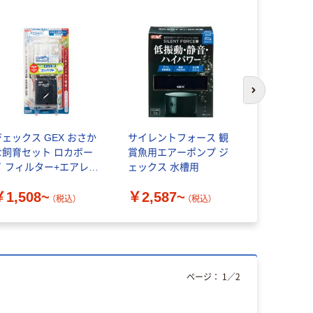
次のスライド
ジェックス GEX おさか
サイレントフォース 観
E.M.P 
な飼育セット ロカボー
賞魚用エアーポンプ ジ
ンプ 吸排
イ フィルター+エアレー
ェックス 水槽用
￥9,229
ションセット
￥1,508~
￥2,587~
（税込）
（税込）
ページ：
1
／
2