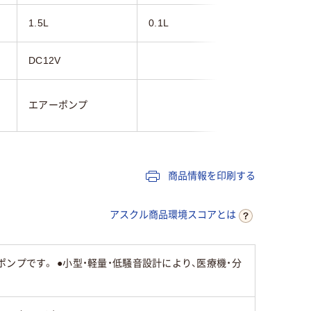
1.5L
0.1L
1.5L
DC12V
AC100V
エアーポンプ
エアーポ
商品情報を印刷する
アスクル商品環境スコアとは
ンプです。 ●小型・軽量・低騒音設計により、医療機・分