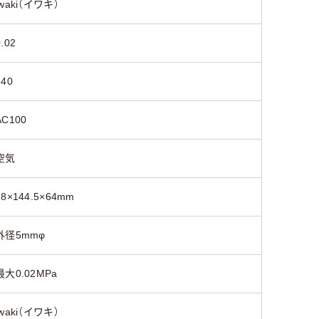
iwaki（イワキ）
0.02
640
AC100
空気
78×144.5×64mm
外径5mmφ
最大0.02MPa
iwaki（イワキ）