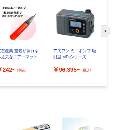
次のスライド
京石産業 空気が漏れな
アズワン ミニポンプ 吸
アズワン 
い丈夫なエアーマット
引型 MP-シリーズ
アーポンプ
￥242~
￥96,395~
￥86,13
（税込）
（税込）