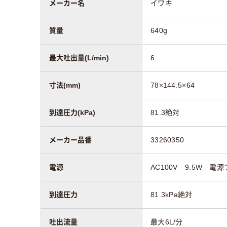
メーカー名
イワキ
質量
640g
最大吐出量(L/min)
6
寸法(mm)
78×144.5×64
到達圧力(kPa)
81.3絶対
メーカー品番
33260350
電源
AC100V 9.5W 電
到達圧力
81.3kPa絶対
吐出流量
最大6L/分