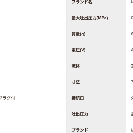
ブランド名
最大吐出圧力(MPa)
質量(g)
電圧(V)
流体
寸法
源プラグ付
接続口
吐出圧力
ブランド