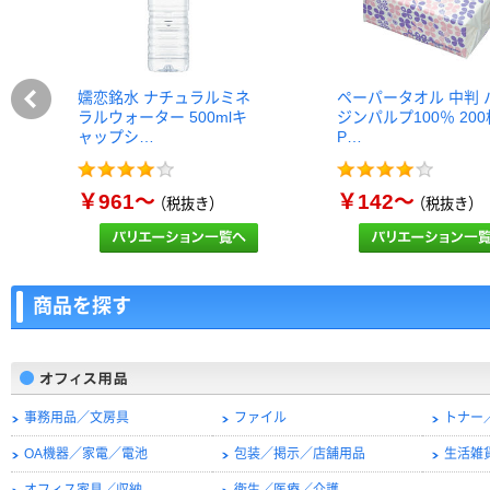
嬬恋銘水 ナチュラルミネ
ペーパータオル 中判 
ラルウォーター 500mlキ
ジンパルプ100％ 20
ャップシ…
P…
￥961～
￥142～
（税抜き）
（税抜き）
商品を探す
事務用品／文房具
ファイル
トナー
OA機器／家電／電池
包装／掲示／店舗用品
生活雑