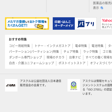
医薬品の販売
表示
おすすめ特集
コピー用紙特集
トナー・インクメガストア
電卓特集
電池特集
タ
パーテーション(パーティション)特集
チェア特集
ラック特集
ゴミ箱
ダンボール専門ショップ
現場のチカラ
台車ナビ
すべての働く現場
白衣・介護ユニフォームショップ
ポストイットストア
オフィスづくり
アスクルは公益社団法人日本通信
アスクルは情報セキュ
販売協会の会員です。
ジメントシステムの国
る「ISO 27001」の
います。