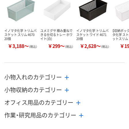
イノマタ化学 トリムバ
ユメミグサ 積み重ねで
イノマタ化学 トリムバ
【収納ボック
スケット スリム 4670
きる仕切るトレー ホワ
スケット ワイド 4671
タ化学 ス
20個
イト(白)
20個
ットスリム
￥3,188～
￥299～
￥2,628～
￥1
（税込）
（税込）
（税込）
小物入れのカテゴリー
小物収納のカテゴリー
オフィス用品のカテゴリー
作業・研究用品のカテゴリー