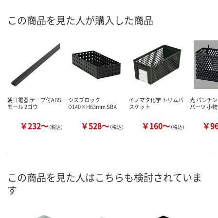
この商品を見た人が購入した商品
朝日電器 テープ付ABS
シスブロック
イノマタ化学 トリムバ
光 パンチ
モール 2ゴウ
D140×H63mm SBK
スケット
パーツ 小
￥232～
￥528～
￥160～
￥9
（税込）
（税込）
（税込）
この商品を見た人はこちらも検討されていま
す