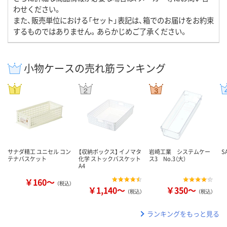
わせください。
また、販売単位における「セット」表記は、箱でのお届けをお約束
するものではありません。あらかじめご了承ください。
小物ケースの売れ筋ランキング
サナダ精工 ユニセル コン
【収納ボックス】 イノマタ
岩崎工業 システムケー
S
テナバスケット
化学 ストックバスケット
ス3 No.3（大）
A4
￥160～
（税込）
￥1,140～
￥350～
（税込）
（税込）
ランキングをもっと見る