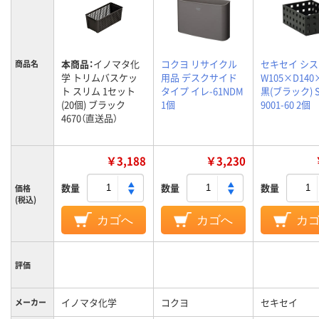
本商品：
イノマタ化
コクヨ リサイクル
セキセイ シ
商品名
学 トリムバスケッ
用品 デスクサイド
W105×D140
ト スリム 1セット
タイプ イレ-61NDM
黒(ブラック) S
(20個) ブラック
1個
9001-60 2個
4670（直送品）
￥3,188
￥3,230
数量
数量
数量
価格
(税込)
カゴへ
カゴへ
カ
評価
イノマタ化学
コクヨ
セキセイ
メーカー