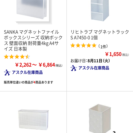
SANKA マグネットファイル
リヒトラブ マグネットラック
ボックスシリーズ 収納ボック
S A7450-0 1個
ス 壁面収納 耐荷重4kg A4サ
（
）
1件
イズ 日本製
￥1,650
（税込）
お届け日：
8月11日（火）
￥2,262
￥6,864
アスクル在庫商品
アスクル在庫商品
販売単位違いの商品が
4
商品あります