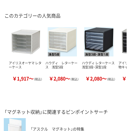
このカテゴリーの人気商品
アイリスオーヤマ レタ
ハウディ レターケー
ハウディ レターケース
アイリ
ーケース
ス 浅型5段
浅型3段・深型1段
物キャ
￥1,917～
￥2,080～
￥2,080～
￥2
（税込）
（税込）
（税込）
「マグネット収納」に関連するピンポイントサーチ
「アスクル マグネット」の特集