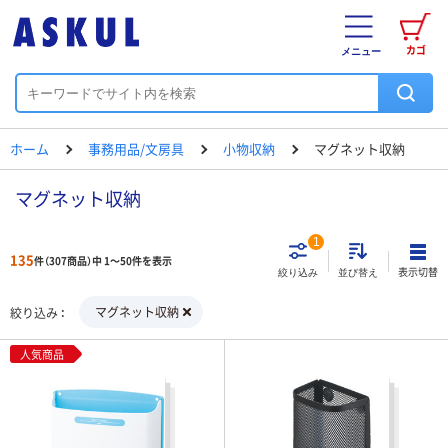
カゴ
メニュー
ホーム
事務用品/文房具
小物収納
マグネット収納
マグネット収納
1
135
件（307商品）中 1～50件を表示
表示切替
絞り込み
並び替え
マグネット収納
絞り込み
人気商品