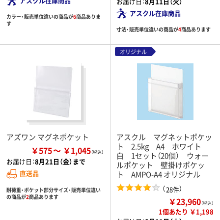
アスクル在庫商品
お届け日：
8月11日（火）
アスクル在庫商品
カラー・販売単位違いの商品が
6
商品ありま
す
寸法・販売単位違いの商品が
4
商品あります
オリジナル
アズワン マグネポケット
アスクル マグネットポケッ
ト 2.5kg A4 ホワイト
￥575
￥1,045
白 1セット（20個） ウォー
お届け日：
8月21日（金）まで
ルポケット 壁掛けポケッ
直送品
ト AMPO-A4 オリジナル
（
）
28件
耐荷重・ポケット部分サイズ・販売単位違い
の商品が
2
商品あります
￥23,960
（税込）
1個あたり ￥1,198