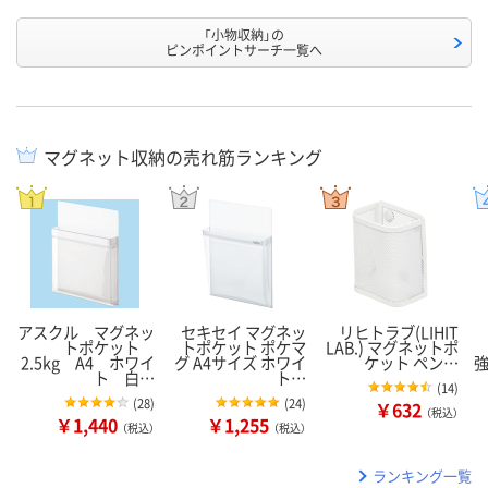
「小物収納」の
ピンポイントサーチ一覧へ
マグネット収納の売れ筋ランキング
アスクル マグネッ
セキセイ マグネッ
リヒトラブ(LIHIT
トポケット
トポケット ポケマ
LAB.) マグネットポ
2.5kg A4 ホワイ
グ A4サイズ ホワイ
ケット ペン…
ト 白…
ト…
(
14
)
(
28
)
(
24
)
￥632
（税込）
￥1,440
￥1,255
（税込）
（税込）
ランキング一覧