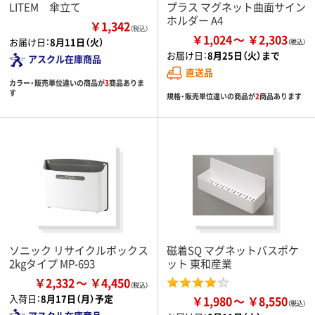
LITEM 傘立て
プラス マグネット曲面サイン
ホルダー A4
￥1,342
（税込）
￥1,024
￥2,303
お届け日：
8月11日（火）
お届け日：
8月25日（火）まで
アスクル在庫商品
直送品
カラー・販売単位違いの商品が
3
商品ありま
す
規格・販売単位違いの商品が
2
商品あります
ソニック リサイクルボックス
磁着SQ マグネットバスポケ
2kgタイプ MP-693
ット 東和産業
￥2,332
￥4,450
入荷日：
8月17日（月）予定
￥1,980
￥8,550