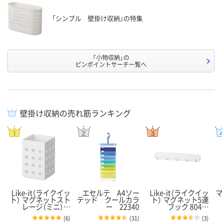
「シンプル 壁掛け収納」の特集
「小物収納」の
ピンポイントサーチ一覧へ
壁掛け収納の売れ筋ランキング
Like-it（ライクイッ
エセルテ A4ソー
Like-it（ライクイッ
ト） マグネットスト
テッド クールカラ
ト） マグネット5連
レージ（ミニ）…
ー 22340
フック 804…
(
6
)
(
31
)
(
3
)