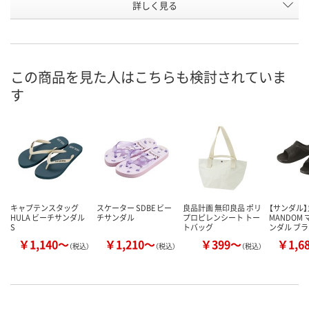
詳しく見る
ブラック
ペイズリー
ホヌ
カラー
お申込番
P741594
P741593
P741591
号
直送品
直送品
直送品
在庫
この商品を見た人はこちらも検討されていま
す
お届け日
お取り扱い終了しま
お取り扱い終了しま
お取り扱い終
した
した
した
キャプテンスタッグ
スケーター SDBE ビー
良品計画 無印良品 ポリ
【サンダル
HULA ビーチサンダル
チサンダル
プロピレンシート トー
MANDOM
S
トバッグ
ンダル ブ
￥1,140～
￥1,210～
￥399～
￥1,6
（税込）
（税込）
（税込）