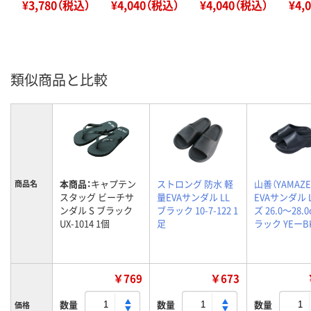
¥3,780（税込）
¥4,040（税込）
¥4,040（税込）
¥4,
類似商品と比較
本商品：
キャプテン
ストロング 防水 軽
山善（YAMAZE
商品名
スタッグ ビーチサ
量EVAサンダル LL
EVAサンダル 
ンダル S ブラック
ブラック 10-7-122 1
ズ 26.0～28.
UX-1014 1個
足
ラック YEーBK
￥769
￥673
数量
数量
数量
価格