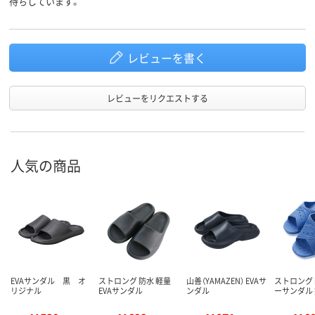
待ちしています。
レビューを書く
レビューをリクエストする
人気の商品
EVAサンダル 黒 オ
ストロング 防水 軽量
山善（YAMAZEN） EVAサ
ストロング 
リジナル
EVAサンダル
ンダル
ーサンダル