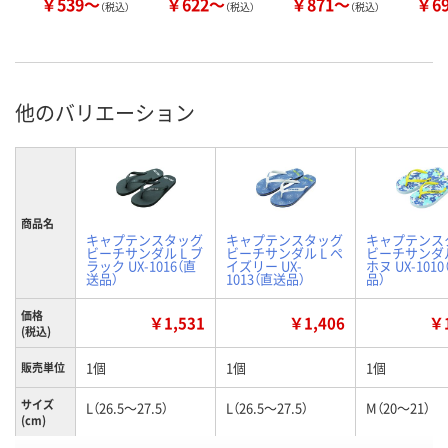
￥539～
￥622～
￥871～
￥6
（税込）
（税込）
（税込）
他のバリエーション
商品名
キャプテンスタッグ
キャプテンスタッグ
キャプテンス
ビーチサンダル L ブ
ビーチサンダル L ペ
ビーチサンダル
ラック UX-1016（直
イズリー UX-
ホヌ UX-101
送品）
1013（直送品）
品）
価格
￥1,531
￥1,406
￥1
(税込)
1個
1個
1個
販売単位
サイズ
L（26.5～27.5）
L（26.5～27.5）
M（20～21）
(cm)