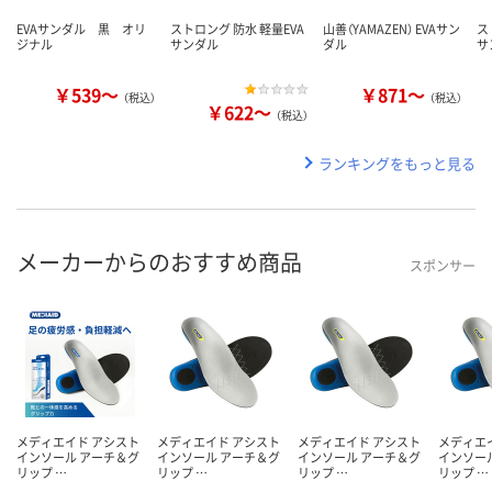
EVAサンダル 黒 オリ
ストロング 防水 軽量EVA
山善（YAMAZEN） EVAサン
ス
ジナル
サンダル
ダル
サ
￥539～
￥871～
（税込）
（税込）
￥622～
（税込）
ランキングをもっと見る
メーカーからのおすすめ商品
スポンサー
メディエイド アシスト
メディエイド アシスト
メディエイド アシスト
メディエ
インソール アーチ＆グ
インソール アーチ＆グ
インソール アーチ＆グ
インソー
リップ …
リップ …
リップ …
リップ …