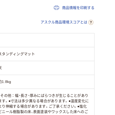
表地=ポリエステル
表地=ポリエステル
素材：表
商品情報を印刷する
100% 裏地=ポリエス
100% 裏地=ポリエス
エ
ン100％
テル100%【不織布】※
テル100%【不織布】※
】
ル） 裏
すべりにくい加工
すべりにくい加工
アスクル商品環境スコアとは
約0.4kg
約0.4kg
約1.8kg
。
スタンディングマット
灰
約1.8kg
●その他：幅・長さ・厚みにばらつきが生じることがあり
ます。●寸法は多少異なる場合があります。●温度変化に
より伸縮する場合があります。ご了承ください。●塩化
ビニール樹脂製の床、表面塗装やワックスした床へのご