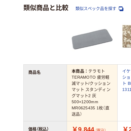
類似商品と比較
類似スペック品を探す
本商品：
テラモト
イケ
商品名
TERAMOTO 疲労軽
ショ
減マット/クッション
ト B
マット スタンディン
131
グマット2 灰
500×1200mm
MR0625435 1枚（直
送品）
￥9,844
￥2
価格（税込）
（税込）