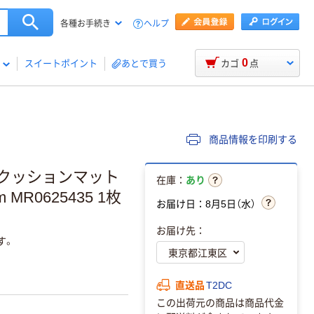
ヘルプ
各種お手続き
0
スイートポイント
あとで買う
カゴ
点
商品情報を印刷する
ト/クッションマット
在庫：
あり
MR0625435 1枚
お届け日：8月5日（水）
お届け先：
す。
直送品
T2DC
この出荷元の商品は商品代金