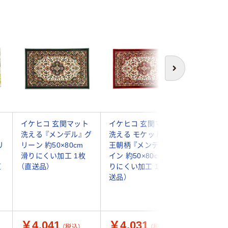
次へ
ト
イケヒコ 玄関マット
イケヒコ 玄関マット
イケヒコ
洗える 『メンデル』 グ
洗える モケット織り
屋外用 
リ
リーン 約50×80cm
王朝柄 『メンデル』 ワ
外用玄関
滑りにくい加工 1枚
イン 約50×80cm 滑
レンジ 約5
直
（直送品）
りにくい加工 1枚（直
枚
送品）
￥4,041
￥4,031
￥4,9
（税込）
（税込）