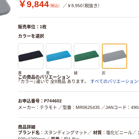
￥9,844
／￥8,950（税抜き）
（税込）
販売単位：1枚
カラーを選択
黒
青
緑
灰
この商品のバリエーション
「カラー」違いで 全8商品 あります。
すべてのバリエーション
お申込番号：P744602
メーカー：テラモト
／型番：MR0625435
／JANコード：4904
商品詳細
ブランド名
スタンディングマット
／
材質
塩化ビニール
／
500×1200mm
／
質量
約1.8kg