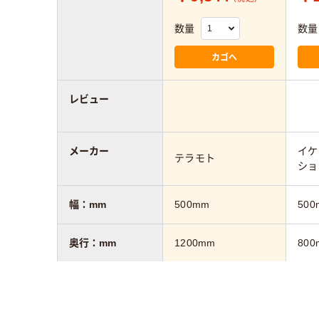
数量
数量
カゴへ
レビュー
メーカー
イケ
テラモト
ショ
幅：mm
500mm
500
奥行：mm
1200mm
800
カラーグループ
グレー系
ベー