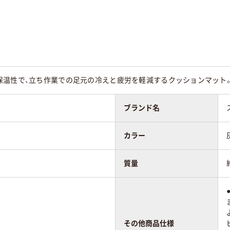
表地=ポリエステル
表地=ポリエステル
100%【マイクロファ
100%【マイクロファ
＝ポリプロピレ
イバー】 裏地=ポリエ
イバー】 裏地=ポリ
00%
ステル100%【不織布】
ステル100%【不織布
※すべりにくい加工
※すべりにくい加工
9kg
約1.2kg
約1.2kg
保温性で、立ち作業での足元の冷えと疲労を軽減するクッションマット
ブランド名
カラー
質量
その他商品仕様