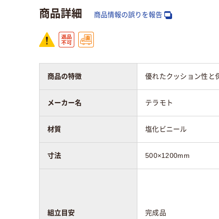
材質
商品詳細
商品情報の誤りを報告
表地
塩化ビニール
ン1
質量
約1.8kg
約0.
商品の特徴
優れたクッション性と
メーカー名
テラモト
材質
塩化ビニール
寸法
500×1200mm
組立目安
完成品