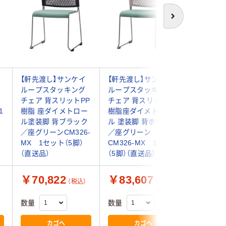
次へ
【軒先渡し】サンケイ
【軒先渡し】サンケイ
【軒先渡
ェ
ループスタッキング
ループスタッキング
ループス
チェア 背スリットPP
チェア 背スリットPP
チェア背
1
樹脂 座ダイメトロー
樹脂座ダイメトロー
樹脂座ダ
ル塗装脚 背ブラック
ル 塗装脚 背ホワイト
ル塗装脚
／座グリーンCM326-
／座グリーン
／座グリー
MX 1セット（5脚）
CM326-MX 1セット
MY 1セ
（直送品）
（5脚）（直送品）
（直送品）
￥70,822
￥83,607
￥72,
（税込）
（税込）
数量
数量
数量
カゴへ
カゴへ