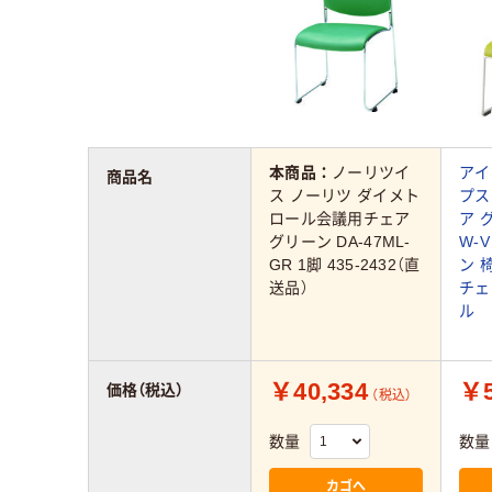
本商品：
ノーリツイ
アイ
商品名
ス ノーリツ ダイメト
プス
ロール会議用チェア
ア 
グリーン DA-47ML-
W-
GR 1脚 435-2432（直
ン 
送品）
チェ
ル
￥40,334
￥5
価格（税込）
（税込）
数量
数量
カゴへ