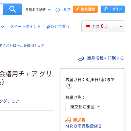
ヘルプ
各種お手続き
0
スイートポイント
あとで買う
カゴ
点
ダイメトロール会議用チェア
商品情報を印刷する
会議用チェア グリ
お届け日：8月5日（水）まで
品）
お届け先：
ングチェア
直送品
ＭＲＯ商品取扱店２