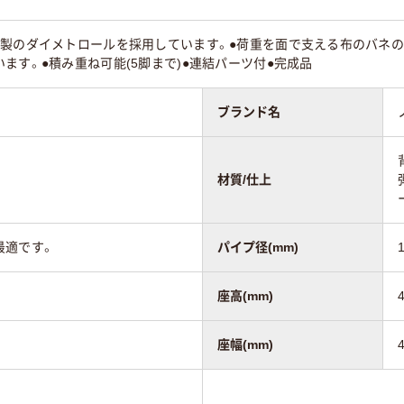
社製のダイメトロールを採用しています。●荷重を面で支える布のバネ
ます。●積み重ね可能(5脚まで)●連結パーツ付●完成品
ブランド名
材質/仕上
最適です。
パイプ径(mm)
座高(mm)
座幅(mm)