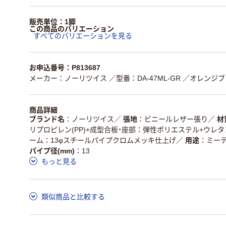
販売単位：1脚
この商品のバリエーション
すべてのバリエーションを見る
お申込番号：P813687
メーカー：ノーリツイス
／型番：DA-47ML-GR
／オレンジブッ
商品詳細
ブランド名
ノーリツイス
／
張地
ビニールレザー張り
／
材
リプロピレン(PP)+成型合板・座部：弾性ポリエステル+ウレタン
ーム：13φスチールパイプクロムメッキ仕上げ
／
用途
ミー
パイプ径(mm)
13
もっと見る
類似商品と比較する