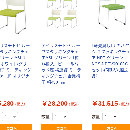
リスチトセ ルー
アイリスチトセ ルー
【軒先渡し】ナカバヤ
タッキングチェ
プスタッキングチェ
シ スタッキングチ
グリーン ASLN-
アASL グリーン 1箱
ア NPT グリーン
V ホワイト/グリー
（4脚入） ビニールパ
NCS-NPTV00105G 
椅子 ミーティング
ッド座 横連結 ミーテ
セット(5脚入)（直送
ア 1脚 オリジナ
ィングチェア 会議椅
品）
子 幅490mm
,280
￥28,200
￥31,515
（税込）
（税込）
（税込）
数量
数量
カゴへ
カゴへ
カゴへ