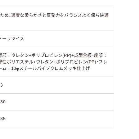
のため、適度な柔らかさと反発力をバランスよく保ち快適
ノーリツイス
背部：ウレタン+ポリプロピレン(PP)+成型合板・座部：
弾性ポリエステル+ウレタン+ポリプロピレン(PP)・フレ
ーム：13φスチールパイプクロムメッキ仕上げ
13
430
435