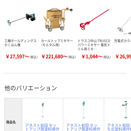
工機ホールディングス
カールトップミキサー
トラスコ中山 TRUSCO
充電式カク
かくはん機
（モルタル用）
パワーミキサー 電気ド
リル用ミキ…
￥27,597～
￥221,680～
￥1,044～
￥26,9
（税込）
（税込）
（税込）
他のバリエーション
商品名
アネスト岩田 セッ
アネスト岩田 セッ
アネスト岩田
トアップ用塗料攪拌
トアップ用塗料攪拌
ち式塗料攪拌