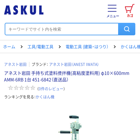
カゴ
メニュー
ホーム
工具/電動工具
電動工具 (建築・はつり）
かくはん
アネスト岩田
ブランド：
アネスト岩田（ANEST IWATA）
アネスト岩田 手持ち式塗料攪拌機(高粘度塗料用) φ10×600mm
AMM-6RB 1台 451-6842（直送品）
（
0
件のレビュー
）
ランキングを見る：
かくはん機