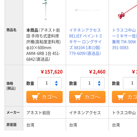
本商品：
アネスト岩
イチネンアクセス
トラスコ中山
商品名
田 手持ち式塗料攪
RELIEF ペイントミ
ーミキサー低
拌機(高粘度塗料用)
キサー ロングサイ
兼用 TM-90W
φ10×600mm
ズ 88104 1本(1個)
391-0083
AMM-6RB 1台 451-
779-6099（直送品）
6842（直送品）
￥157,620
￥2,460
￥1
数量
数量
数量
価格
(税込)
カゴへ
カゴへ
カ
アネスト岩田
イチネンアクセス
トラスコ中山
メーカー
台湾
台湾
台湾
原産国