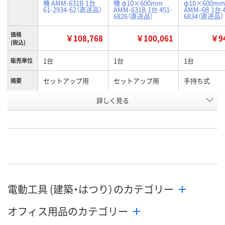
機 AMM-631B 1台
機 φ10×600mm
φ10×600mm
61-2934-62（直送品）
AMM-631B 1台 451-
AMM-6B 1台 4
6826（直送品）
6834（直送品）
価格
￥108,768
￥100,061
￥94
(税込)
1台
1台
1台
販売単位
セットアップ用
セットアップ用
手持ち式
摘要
使用可能
詳しく見る
1Pa・s以下
1Pa・s以下
1Pa・s以下
粘度範囲
お申込番
XJ08393
P815681
P815682
号
直送品
直送品
わずか
在庫
8月26日（水）まで
8月26日（水）まで
8月12日（水）
お届け日
電動工具 (建築・はつり）のカテゴリー
数量
数量
数量
オフィス用品のカテゴリー
カゴへ
カゴへ
カ