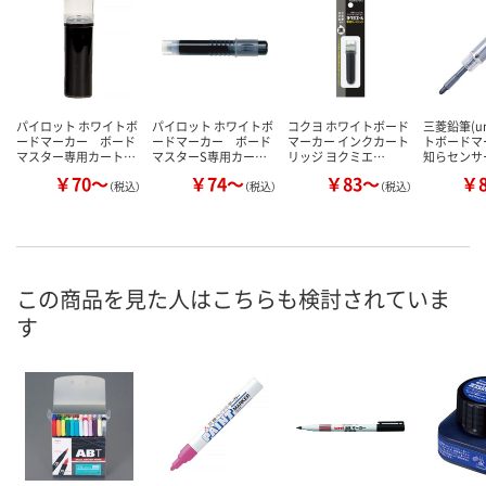
パイロット ホワイトボ
パイロット ホワイトボ
コクヨ ホワイトボード
三菱鉛筆(u
ードマーカー ボード
ードマーカー ボード
マーカー インクカート
トボードマ
マスター専用カート…
マスターS専用カー…
リッジ ヨクミエ…
知らセンサ
￥70～
￥74～
￥83～
￥
（税込）
（税込）
（税込）
この商品を見た人はこちらも検討されていま
す