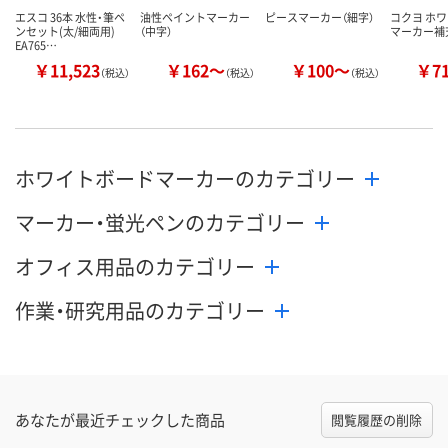
エスコ 36本 水性・筆ペ
油性ペイントマーカー
ピースマーカー（細字）
コクヨ ホ
ンセット(太/細両用)
（中字）
マーカー補
EA765…
￥11,523
￥162～
￥100～
￥7
（税込）
（税込）
（税込）
ホワイトボードマーカーのカテゴリー
マーカー・蛍光ペンのカテゴリー
オフィス用品のカテゴリー
作業・研究用品のカテゴリー
あなたが最近チェックした商品
閲覧履歴の削除