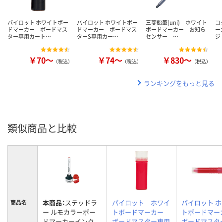
パイロット ホワイトボー
パイロット ホワイトボー
三菱鉛筆(uni) ホワイト
コ
ドマーカー ボードマス
ドマーカー ボードマス
ボードマーカー お知ら
ー
ター専用カート…
ターS専用カー…
センサー …
ジ
￥70～
￥74～
￥830～
（税込）
（税込）
（税込）
ランキングをもっと見る
類似商品と比較
本商品：
ステッドラ
パイロット ホワイ
パイロット 
商品名
ー ルモカラーボー
トボードマーカー
トボードマー
ドマーカーインク
ボードマスター専用
ボードマスタ