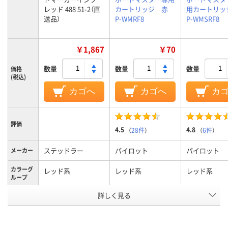
レッド 488 51-2（直
カートリッジ 赤
用カートリッ
送品）
P-WMRF8
P-WMSRF8
￥1,867
￥70
数量
数量
数量
価格
(税込)
カゴへ
カゴへ
カ
評価
4.5
4.8
（
28件
）
（
6件
）
ステッドラー
パイロット
パイロット
メーカー
カラーグ
レッド系
レッド系
レッド系
ループ
詳しく見る
補充インク
カートリッジ交換
カートリッジ
式、直液式、交換カー
式、直液式、
タイプ
トリッジ
トリッジ