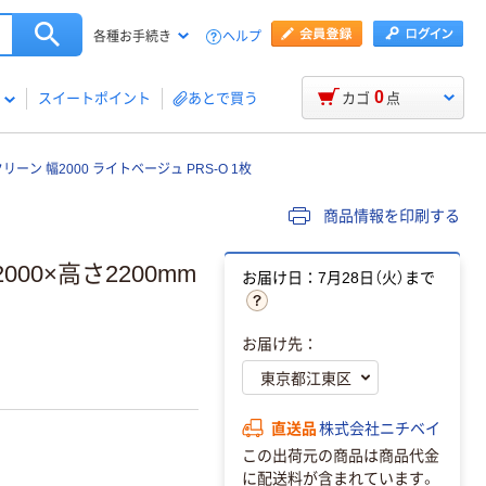
ヘルプ
各種お手続き
0
スイートポイント
あとで買う
カゴ
点
ーン 幅2000 ライトベージュ PRS-O 1枚
商品情報を印刷する
00×高さ2200mm
お届け日：7月28日（火）まで
お届け先：
直送品
株式会社ニチベイ
この出荷元の商品は商品代金
に配送料が含まれています。