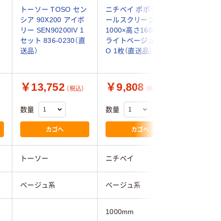
ク
トーソー TOSO セン
ニチベイ ポポラ2 ロ
ニチベイ 
シア 90X200 アイボ
ールスクリーン 幅
ールスク
ア
リー SEN90200IV 1
1000×高さ1600mm
1020×高
セット 836-0230（直
ライトベージュ PRS-
ライトベー
送品）
O 1枚（直送品）
O 1枚（
￥13,752
￥9,808
￥10,
（税込）
（税込）
数量
数量
数量
カゴへ
カゴへ
トーソー
ニチベイ
ニチベイ
ベージュ系
ベージュ系
ベージュ
1000mm
1020mm