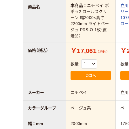
本商品：
ニチベイ ポ
立川
商品名
ポラ2 ロールスクリ
リー
ーン 幅2000×高さ
107
2200mm ライトベー
ロー
ジュ PRS-O 1枚（直
送品）
￥17,061
￥2
価格（税込）
（税込）
数量
数量
カゴへ
メーカー
ニチベイ
立川
カラーグループ
ベージュ系
ベー
幅：mm
2000mm
175