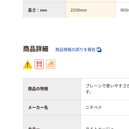
高さ：mm
2200mm
900
質量
4kg
2.8k
保証期間
3年
1年
商品詳細
商品情報の誤りを報告
プレーンで使いやすさが
商品の特徴
す。
メーカー名
ニチベイ
カラー
ライトベージュ