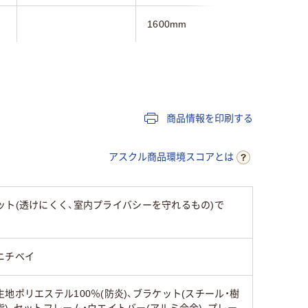
1600mm
1000mm
2.1kg
2kg
3年
3年
商品情報を印刷する
アスクル商品環境スコアとは
ト(透けにくく、室内プライバシーを守れるもの)で
ニチベイ
生地ポリエステル100％(防炎)、ブラケット(スチール・樹
脂)、セットフレーム・ウエイトバー(アルミ合金)、プレー