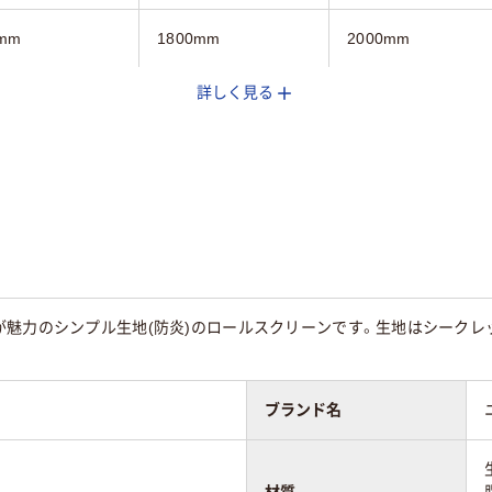
mm
1800mm
2000mm
詳しく見る
g
2.2kg
2.4kg
1年
1年
魅力のシンプル生地(防炎)のロールスクリーンです。生地はシークレッ
ブランド名
材質