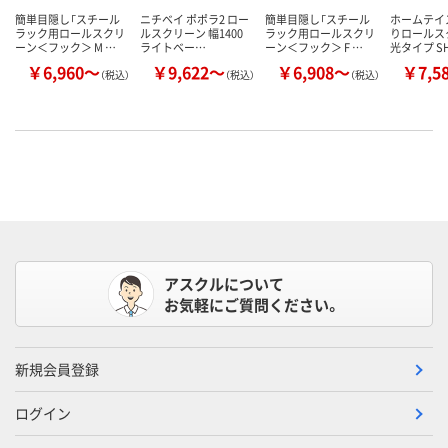
簡単目隠し「スチール
ニチベイ ポポラ2 ロー
簡単目隠し「スチール
ホームテイ
ラック用ロールスクリ
ルスクリーン 幅1400
ラック用ロールスクリ
りロールス
ーン＜フック＞ M …
ライトベー…
ーン＜フック＞ F …
光タイプ S
￥6,960～
￥9,622～
￥6,908～
￥7,5
（税込）
（税込）
（税込）
アスクルについて
お気軽にご質問ください。
新規会員登録
ログイン