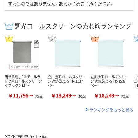
するものではありません。あらかじめご了承ください。
調光ロールスクリーンの売れ筋ランキング
簡単目隠し「スチールラ
立川機工 ロールスクリー
立川機工 ロールスクリー
ニ
ック用ロールスクリーン
ン 遮熱 洗える TR-1537
ン 遮熱 洗える TR-1537
式
＜フック＞ M …
ベ…
ベ…
ラI
￥11,796～
￥18,249～
￥18,249～
（税込）
（税込）
（税込）
ランキングをもっと見る
類似商品と比較