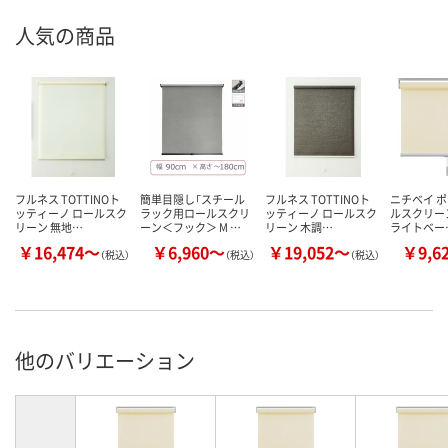
人気の商品
フルネス TOTTINOト
簡単目隠し「スチール
フルネス TOTTINOト
ニチベイ ポ
ッティーノ ロールスク
ラック用ロールスクリ
ッティーノ ロールスク
ルスクリーン
リーン 無地…
ーン＜フック＞ M …
リーン 木調…
ライトベー
￥16,474～
￥6,960～
￥19,052～
￥9,6
（税込）
（税込）
（税込）
他のバリエーション