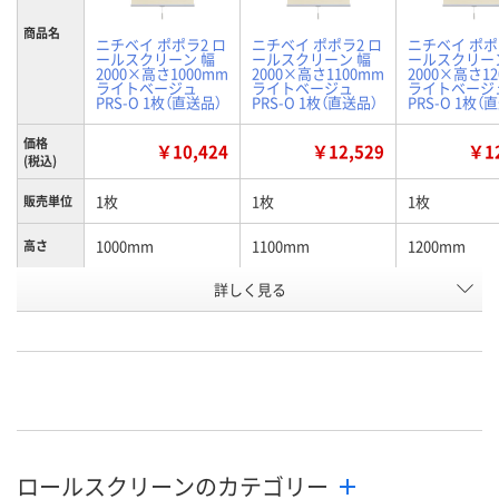
商品名
ニチベイ ポポラ2 ロ
ニチベイ ポポラ2 ロ
ニチベイ ポポ
ールスクリーン 幅
ールスクリーン 幅
ールスクリー
2000×高さ1000mm
2000×高さ1100mm
2000×高さ1
ライトベージュ
ライトベージュ
ライトベージ
PRS-O 1枚（直送品）
PRS-O 1枚（直送品）
PRS-O 1枚（
価格
￥10,424
￥12,529
￥12
(税込)
1枚
1枚
1枚
販売単位
1000mm
1100mm
1200mm
高さ
お申込番
詳しく見る
P833522
P833524
P833523
号
直送品
直送品
直送品
在庫
8月25日（火）まで
8月25日（火）まで
8月25日（火）
お届け日
数量
数量
数量
ロールスクリーンのカテゴリー
カゴへ
カゴへ
カ