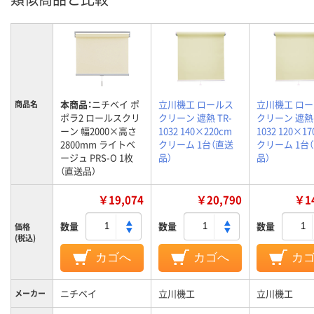
本商品：
ニチベイ ポ
立川機工 ロールス
立川機工 ロ
商品名
ポラ2 ロールスクリ
クリーン 遮熱 TR-
クリーン 遮熱 
ーン 幅2000×高さ
1032 140×220cm
1032 120×1
2800mm ライトベ
クリーム 1台（直送
クリーム 1台
ージュ PRS-O 1枚
品）
品）
（直送品）
￥19,074
￥20,790
￥14
数量
数量
数量
価格
(税込)
カゴへ
カゴへ
カ
ニチベイ
立川機工
立川機工
メーカー