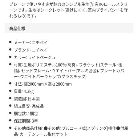
プレーンで使いやすさが魅力のシンプル生地(防炎)のロールスクリ
ーンです。生地はシークレット(透けにくく、室内プライバシーを守
れるもの)です。
商品仕様
メーカー：ニチベイ
ブランド：ニチベイ
カラー：ライトベージュ
材質：生地ポリエステル100％(防炎)、ブラケット(スチール・樹
脂)、セットフレーム・ウエイトバー(アルミ合金)、プレートカバ
ー・ウエイトバーキャップ(プラスチック)
寸法：幅2000mm×高さ2800mm
質量：4.3kg
製造国：日本製
組立目安：完成品
梱包数：1梱包
保証期間：3年
その他商品仕様：●その他：プルコード式(スプリング)操作●付属
品：カーテンレール取付ナット