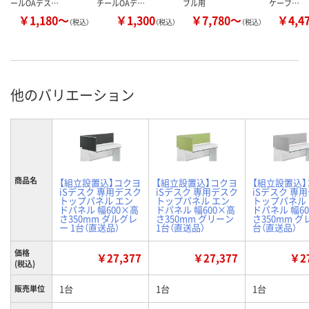
ールOAデス…
チールOAデ…
ブル用
ケーブ…
￥1,180～
￥1,300
￥7,780～
￥4,4
（税込）
（税込）
（税込）
他のバリエーション
商品名
【組立設置込】コクヨ
【組立設置込】コクヨ
【組立設置込
iSデスク 専用デスク
iSデスク 専用デスク
iSデスク 専
トップパネル エン
トップパネル エン
トップパネル
ドパネル 幅600×高
ドパネル 幅600×高
ドパネル 幅6
さ350mm ダルグレ
さ350mm グリーン
さ350mm グ
ー 1台（直送品）
1台（直送品）
台（直送品）
価格
￥27,377
￥27,377
￥27
(税込)
1台
1台
1台
販売単位