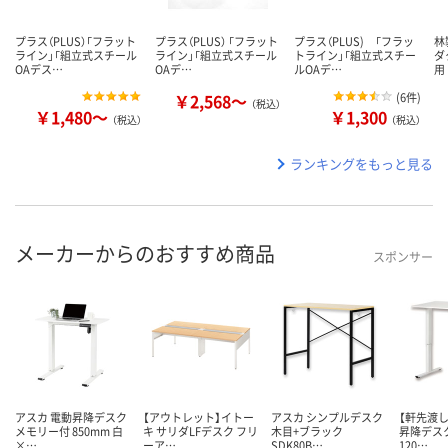
プラス（PLUS）「フラット
プラス（PLUS） 「フラット
プラス（PLUS) 「フラッ
林
ライン」「組立式スチール
ライン」「組立式スチール
トライン」「組立式スチー
ダ
OAデス…
OAデ…
ルOAデ…
用
￥2,568～
(
6件
)
（税込）
￥1,480～
￥1,300
（税込）
（税込）
ランキングをもっと見る
メーカーからのおすすめ商品
スポンサー
アスカ 電動昇降デスク
【アウトレット】イトー
アスカ シンプルデスク
【軒先渡
メモリー付 850mm 白
キ サリダLFデスク フリ
木目+ブラック
昇降デス
×…
ーア…
SDK80B…
120…