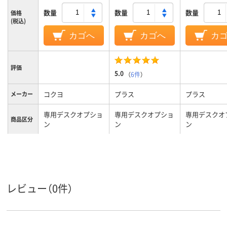
数量
数量
数量
価格
(税込)
カゴへ
カゴへ
カ
評価
5.0
（
6件
）
コクヨ
プラス
プラス
メーカー
専用デスクオプショ
専用デスクオプショ
専用デスクオ
商品区分
ン
ン
ン
カラーグ
ブルー系
ブラック系
ループ
3.5kg
15g
質量
レビュー（0件）