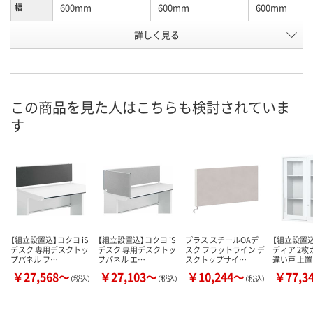
600mm
600mm
600mm
幅
詳しく見る
ダルグレー
ホワイトグリーン
ホワイトグレ
カラー
お申込番
P935275
P935278
P935274
号
直送品
直送品
直送品
在庫
この商品を見た人はこちらも検討されていま
す
9月16日（水）まで
9月16日（水）まで
9月16日（水）
お届け日
数量
数量
数量
カゴへ
カゴへ
カ
【組立設置込】コクヨ iS
【組立設置込】コクヨ iS
プラス スチールOAデ
【組立設置込
デスク 専用デスクトッ
デスク 専用デスクトッ
スク フラットライン デ
ディア 2
プパネル フ…
プパネル エ…
スクトップサイ…
違い戸 上
￥27,568～
￥27,103～
￥10,244～
￥77,3
（税込）
（税込）
（税込）