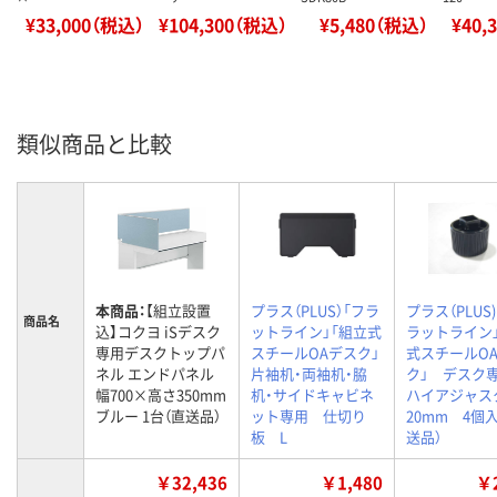
¥33,000（税込）
¥104,300（税込）
¥5,480（税込）
¥40,
類似商品と比較
本商品：
【組立設置
プラス（PLUS）「フラ
プラス（PLUS
商品名
込】コクヨ iSデスク
ットライン」「組立式
ラットライン
専用デスクトップパ
スチールOAデスク」
式スチールO
ネル エンドパネル
片袖机・両袖机・脇
ク」 デス
幅700×高さ350mm
机・サイドキャビネ
ハイアジャス
ブルー 1台（直送品）
ット専用 仕切り
20mm 4個
板 L
送品）
￥32,436
￥1,480
￥2