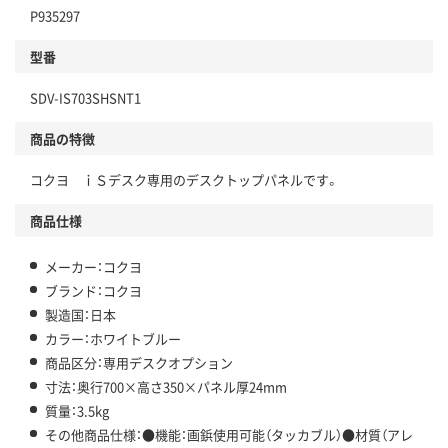
P935297
型番
SDV-IS703SHSNT1
商品の特徴
コクヨ ｉＳデスク専用のデスクトップパネルです。
商品仕様
メーカー：コクヨ
ブランド：コクヨ
製造国：日本
カラー：ホワイトブルー
商品区分：専用デスクオプション
寸法：奥行700×高さ350×パネル厚24mm
質量：3.5kg
その他商品仕様：●機能：画鋲使用可能（タッカブル）●材質（アレ