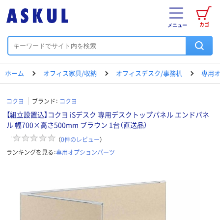
カゴ
メニュー
ホーム
オフィス家具/収納
オフィスデスク/事務机
専用
コクヨ
ブランド：
コクヨ
【組立設置込】コクヨ iSデスク 専用デスクトップパネル エンドパネ
ル 幅700×高さ500mm ブラウン 1台（直送品）
（
0
件のレビュー
）
ランキングを見る：
専用オプションパーツ