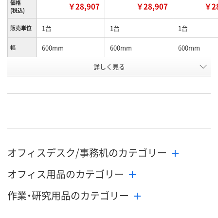
価格
￥28,907
￥28,907
￥28
(税込)
1台
1台
1台
販売単位
600mm
600mm
600mm
幅
詳しく見る
ダルグレー
ホワイトグリーン
ホワイトグレ
カラー
お申込番
P935280
P935281
P935279
号
直送品
直送品
直送品
在庫
9月17日（木）まで
9月17日（木）まで
9月17日（木）
お届け日
オフィスデスク/事務机のカテゴリー
数量
数量
数量
オフィス用品のカテゴリー
カゴへ
カゴへ
カ
作業・研究用品のカテゴリー