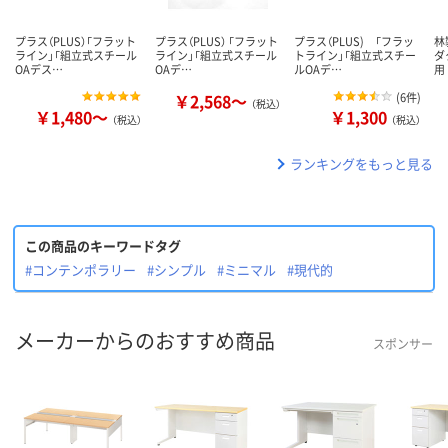
プラス（PLUS）「フラット
プラス（PLUS） 「フラット
プラス（PLUS) 「フラッ
林
ライン」「組立式スチール
ライン」「組立式スチール
トライン」「組立式スチー
ダ
OAデス…
OAデ…
ルOAデ…
用
￥2,568～
(
6件
)
（税込）
￥1,480～
￥1,300
（税込）
（税込）
ランキングをもっと見る
この商品のキーワードタグ
#コンテンポラリー
#シンプル
#ミニマル
#現代的
メーカーからのおすすめ商品
スポンサー