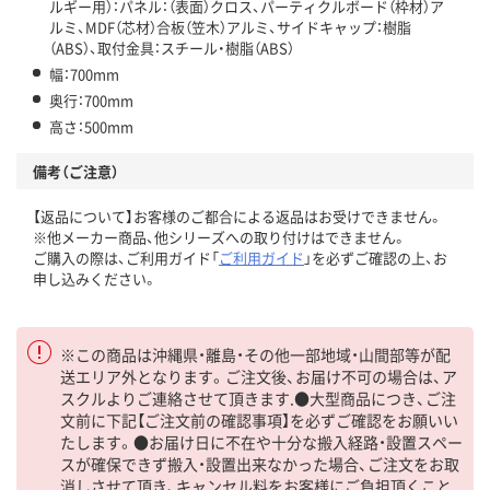
ルギー用）：パネル：（表面）クロス、パーティクルボード（枠材）ア
ルミ、MDF（芯材）合板（笠木）アルミ、サイドキャップ：樹脂
（ABS）、取付金具：スチール・樹脂（ABS）
幅：700mm
奥行：700mm
高さ：500mm
備考（ご注意）
【返品について】お客様のご都合による返品はお受けできません。
※他メーカー商品、他シリーズへの取り付けはできません。
ご購入の際は、ご利用ガイド「
ご利用ガイド
」を必ずご確認の上、お
申し込みください。
※この商品は沖縄県・離島・その他一部地域・山間部等が配
送エリア外となります。ご注文後、お届け不可の場合は、ア
スクルよりご連絡させて頂きます.●大型商品につき、ご注
文前に下記【ご注文前の確認事項】を必ずご確認をお願いい
たします。●お届け日に不在や十分な搬入経路・設置スペー
スが確保できず搬入・設置出来なかった場合、ご注文をお取
消しさせて頂き、キャンセル料をお客様にご負担頂くこと