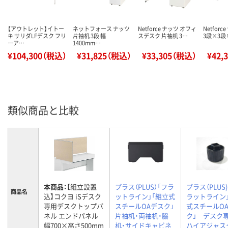
【アウトレット】イトー
ネットフォース ナッツ
Netforce ナッツ オフィ
Netfor
キ サリダLFデスク フリ
片袖机 3段 幅
スデスク 片袖机 3…
3段×3段 
ーア…
1400mm…
¥104,300（税込）
¥31,825（税込）
¥33,305（税込）
¥42,
類似商品と比較
本商品：
【組立設置
プラス（PLUS）「フラ
プラス（PLUS
商品名
込】コクヨ iSデスク
ットライン」「組立式
ラットライン
専用デスクトップパ
スチールOAデスク」
式スチールO
ネル エンドパネル
片袖机・両袖机・脇
ク」 デス
幅700×高さ500mm
机・サイドキャビネ
ハイアジャス