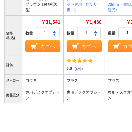
ブラウン 1台（直送
ット専用 仕切り
20mm 4個
品）
板 L
送品）
￥31,541
￥1,480
￥2
数量
数量
数量
価格
(税込)
カゴへ
カゴへ
カ
評価
5.0
（
6件
）
コクヨ
プラス
プラス
メーカー
専用デスクオプショ
専用デスクオプショ
専用デスクオ
商品区分
ン
ン
ン
カラーグ
ブラウン系
ブラック系
ループ
4.7kg
15g
質量