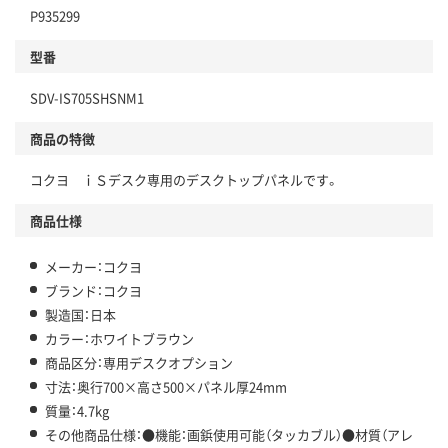
P935299
型番
SDV-IS705SHSNM1
商品の特徴
コクヨ ｉＳデスク専用のデスクトップパネルです。
商品仕様
メーカー：コクヨ
ブランド：コクヨ
製造国：日本
カラー：ホワイトブラウン
商品区分：専用デスクオプション
寸法：奥行700×高さ500×パネル厚24mm
質量：4.7kg
その他商品仕様：●機能：画鋲使用可能（タッカブル）●材質（アレ