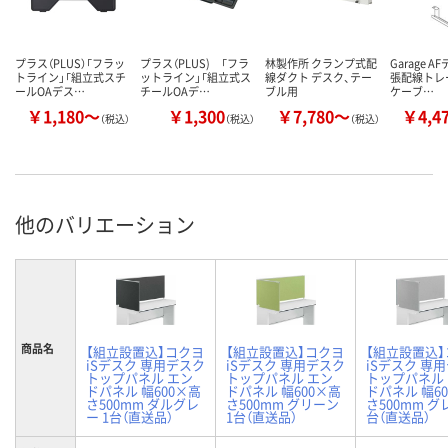
プラス（PLUS）「フラッ
プラス（PLUS) 「フラ
林製作所 クランプ式配
Garage A
トライン」「組立式スチ
ットライン」「組立式ス
線ダクト デスク、テー
張配線トレ
ールOAデス…
チールOAデ…
ブル用
ケーブ…
￥1,180～
￥1,300
￥7,780～
￥4,4
（税込）
（税込）
（税込）
他のバリエーション
商品名
【組立設置込】コクヨ
【組立設置込】コクヨ
【組立設置込
iSデスク 専用デスク
iSデスク 専用デスク
iSデスク 専
トップパネル エン
トップパネル エン
トップパネル
ドパネル 幅600×高
ドパネル 幅600×高
ドパネル 幅6
さ500mm ダルグレ
さ500mm グリーン
さ500mm グ
ー 1台（直送品）
1台（直送品）
台（直送品）