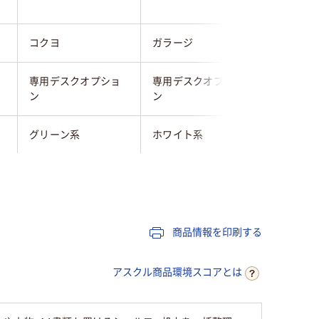
コクヨ
ガラージ
林製作所
専用デスクオプショ
専用デスクオプショ
専用デス
ン
ン
ン
グリーン系
ホワイト系
ホワイト
5.6kg
2.4kg
3.2kg
1400mm
1200m
商品情報を印刷する
アスクル商品環境スコアとは