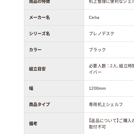
商品の特徴
机上整理に便利なシェ
メーカー名
Ceha
シリーズ名
プレノデスク
カラー
ブラック
必要人数：2人、組立時
組立目安
イバー
幅
1200mm
商品タイプ
専用机上シェルフ
【返品について】ご購入
備考
取付不可