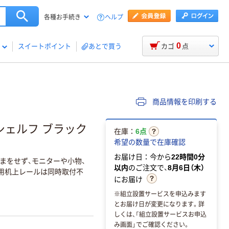
ヘルプ
各種お手続き
0
スイートポイント
あとで買う
カゴ
点
商品情報を印刷する
上シェルフ ブラック
在庫：
6点
希望の数量で在庫確認
お届け日：今から
22時間0分
まをせず、モニターや小物、
以内
のご注文で、
8月6日（木）
専用机上レールは同時取付不
にお届け
※組立設置サービスを申込みます
とお届け日が変更になります。詳
しくは、「組立設置サービスお申込
み画面」でご確認ください。