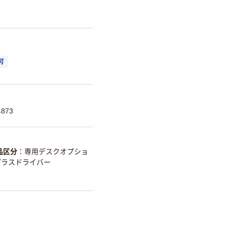
可
873
品区分
専用デスクオプショ
プラスドライバー