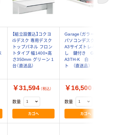
【組立設置込】コクヨ
Garage（ガラージ）
林製作所
iSデスク 専用デスク
パソコンデスク用
配線ダク
トップパネル フロン
A3サイズトレ-引出
幅1200
ペ
トタイプ 幅1400×高
し 鍵付き GF-
ーブル用
さ350mm グリーン 1
A3TH-K 白 ホワイ
台（直送品）
ト （直送品）
￥31,594
￥16,500
￥8,2
（税込）
（税込）
数量
数量
数量
カゴへ
カゴへ
4.0