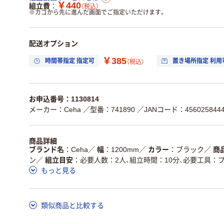
￥440
組立費
（税込）
※
カゴから先に進んだ画面でご指定いただけます。
配送オプション
￥385
時間帯指定 指定可
置き場所指定 利用
（税込）
お申込番号：1130814
メーカー：Ceha
／型番：741890
／JANコード：4560258444
商品詳細
ブランド名
Ceha
／
幅
1200mm
／
カラー
ブラック
／
商
ン
／
組立目安
必要人数：2人、組立時間：10分、必要工具：
もっと見る
類似商品と比較する