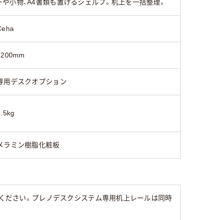
や小物、A4書類も置けるシェルフ。机上を一括整理。
Ceha
1200mm
専用デスクオプション
5.5kg
メラミン樹脂化粧板
みください。プレノデスクシステム専用机上レールは同時