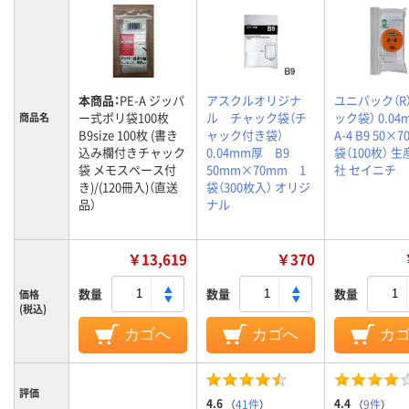
本商品：
PE-A ジッパ
アスクルオリジナ
ユニパック（R
ー式ポリ袋100枚
ル チャック袋（チ
ック袋） 0.0
商品名
B9size 100枚 (書き
ャック付き袋）
A-4 B9 50×7
込み欄付きチャック
0.04mm厚 B9
袋（100枚） 
袋 メモスペース付
50mm×70mm 1
社 セイニチ
き)/(120冊入)（直送
袋（300枚入） オリジ
品）
ナル
￥13,619
￥370
数量
数量
数量
価格
(税込)
カゴへ
カゴへ
カ
評価
4.6
4.4
（
41件
）
（
9件
）