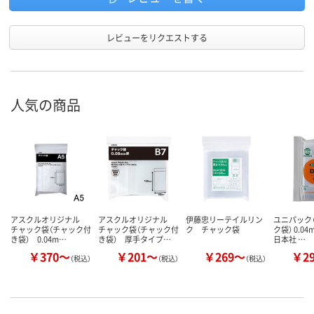
レビューをリクエストする
人気の商品
アスクルオリジナル
アスクルオリジナル
伊藤忠リーテイルリン
ユニパック（
チャック袋（チャック付
チャック袋（チャック付
ク チャック袋
ク袋） 0.0
き袋） 0.04m…
き袋） 厚手タイプ…
日本社 …
￥370～
￥201～
￥269～
￥2
（税込）
（税込）
（税込）