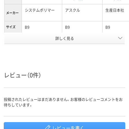
システムポリマー
アスクル
生産日本社
メーカー
B9
B9
B9
サイズ
詳しく見る
ポリエチレン
ポリエチレン、
低密度ポリエ
LDPE（ツルツルタイ
ン、LDPE（ツ
プ）、ポリエチレン、
タイプ）、低密
材質
LDPE（ツルツルタイ
エチレン、LDP
プ）
ルツルタイプ
アスクル
レビュー（0件）
商品環境
25
25
スコア
投稿されたレビューはまだありません。お客様のレビューコメントをお
待ちしています。
レビューを書く