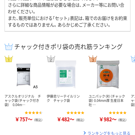
さらに詳細な商品情報が必要な場合は、メーカー等にお問い合
わせください。
また、販売単位における「セット」表記は、箱でのお届けをお約束
するものではありません。あらかじめご了承ください。
チャック付きポリ袋の売れ筋ランキング
アスクルオリジナル チ
伊藤忠リーテイルリン
ユニパック（R）（チャック
ア
ャック袋（チャック付き
ク チャック袋
袋） 0.04mm厚 生産日本
ャ
袋） 0.04m…
社 …
袋
￥757～
￥482～
￥982～
（税込）
（税込）
（税込）
ランキングをもっと見る