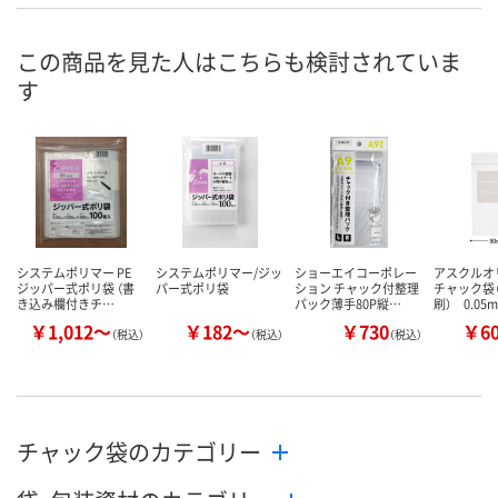
入荷待ち
8点
直送品
在庫
ご注文後、お届けに
この商品を見た人はこちらも検討されていま
ついてご連絡いたし
8月11日（火）
お届け日
す
ます
数量
数量
メーカー都合
販売停止中で
カゴへ
カゴへ
システムポリマー PE
システムポリマー/ジッ
ショーエイコーポレー
アスクル
ジッパー式ポリ袋 （書
パー式ポリ袋
ション チャック付整理
チャック袋
き込み欄付きチ…
パック薄手80P縦…
刷） 0.05
￥1,012～
￥182～
￥730
￥6
（税込）
（税込）
（税込）
チャック袋のカテゴリー