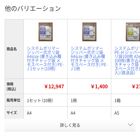
他のバリエーション
システムポリマー
システムポリマー
システムポリ
商品名
ジッパー式ポリ袋
ジッパー式ポリ袋
PE-H ジッパ
A4size (書き込み欄
A4size (書き込み欄
リ袋100枚 A5s
付きチャック袋 メ
付きチャック袋 メ
100枚(書き
モスペース付き) PE-
モスペース付き) PE-
きチャック袋
J 1セット(10冊)
J 1冊
スペース付き)/
入)（直送品）
価格
￥12,947
￥1,400
￥27
(税込)
1セット（10冊）
1冊
1箱
販売単位
A4
A4
A5
サイズ
お申込番
詳しく見る
PE64669
EX61654
PE64667
号