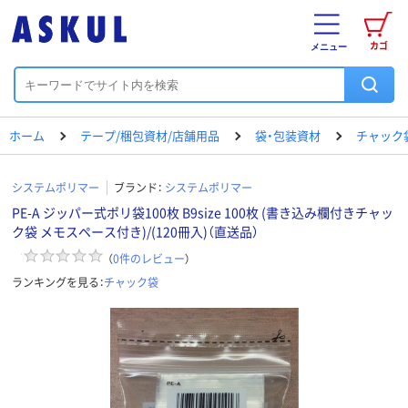
カゴ
メニュー
ホーム
テープ/梱包資材/店舗用品
袋・包装資材
チャック
システムポリマー
ブランド：
システムポリマー
PE-A ジッパー式ポリ袋100枚 B9size 100枚 (書き込み欄付きチャッ
ク袋 メモスペース付き)/(120冊入)（直送品）
（
0
件のレビュー
）
ランキングを見る：
チャック袋