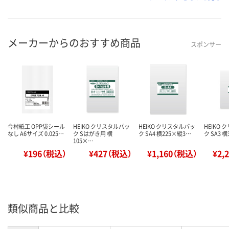
メーカーからのおすすめ商品
スポンサー
今村紙工 OPP袋シール
HEIKO クリスタルパッ
HEIKO クリスタルパッ
HEIKO
なし A6サイズ 0.025…
ク Sはがき用 横
ク SA4 横225×縦3…
ク SA3 
105×…
¥196（税込）
¥427（税込）
¥1,160（税込）
¥2,
類似商品と比較