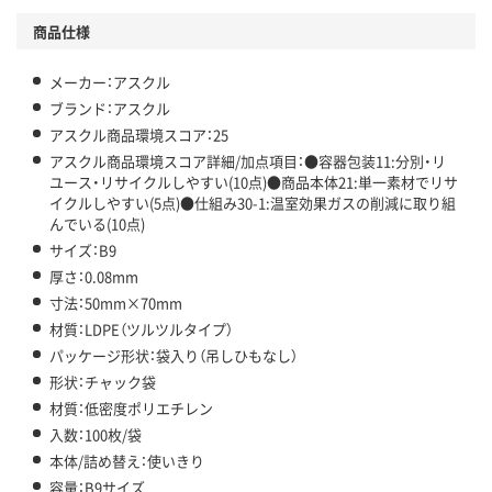
商品仕様
メーカー：アスクル
ブランド：アスクル
アスクル商品環境スコア：25
アスクル商品環境スコア詳細/加点項目：●容器包装11:分別・リ
ユース・リサイクルしやすい(10点)●商品本体21:単一素材でリサ
イクルしやすい(5点)●仕組み30-1:温室効果ガスの削減に取り組
んでいる(10点)
サイズ：B9
厚さ：0.08mm
寸法：50mm×70mm
材質：LDPE（ツルツルタイプ）
パッケージ形状：袋入り（吊しひもなし）
形状：チャック袋
材質：低密度ポリエチレン
入数：100枚/袋
本体/詰め替え：使いきり
容量：B9サイズ