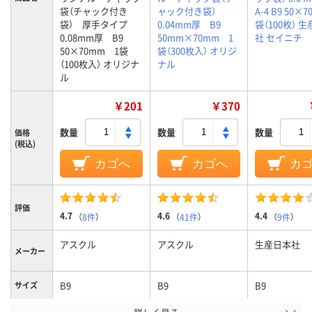
袋（チャック付き
ャック付き袋）
A-4 B9 50×7
袋） 厚手タイプ
0.04mm厚 B9
袋（100枚） 
0.08mm厚 B9
50mm×70mm 1
社 セイニチ
50×70mm 1袋
袋（300枚入） オリジ
（100枚入） オリジナ
ナル
ル
￥201
￥370
数量
数量
数量
価格
(税込)
カゴへ
カゴへ
カ
評価
4.7
4.6
4.4
（
8件
）
（
41件
）
（
9件
）
アスクル
アスクル
生産日本社
メーカー
B9
B9
B9
サイズ