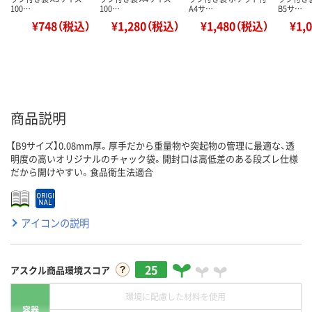
100…
100…
A4サ…
B5サ…
¥748（税込）
¥1,280（税込）
¥1,480（税込）
¥1,
商品説明
【B9サイズ】0.08mm厚。厚手だから重量物や突起物の管理に最適な、透
明度の高いオリジナルのチャック袋。開封口は高低差のある段ズレ仕様
だから開けやすい。食品衛生法適合
アイコンの説明
25
アスクル商品環境スコア
環境に配慮した材料を使用
容器