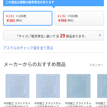
この商品は複数の販売単位があります
￥2.01
×100枚
￥1.92
×500枚
￥201
￥959
(税込)
(税込)
29
「サイズ」「販売単位」 違いで 全
商品あります。
アスクルのチャック袋を全て見る
メーカーからのおすすめ商品
スポンサー
今村紙工 スライドチャ
今村紙工 スライドチャ
今村紙工 スライドチャ
今村紙工
ック付き袋 A5サイズ
ック付き袋 A4サイズ
ック付き袋 ポケット付
ック付き