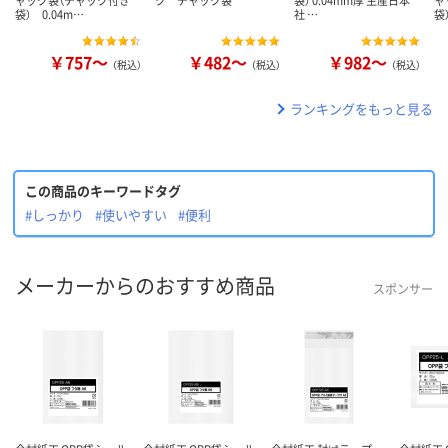
ャック袋（チャック付き
ク チャック袋
袋） 0.04mm厚 生産日本
ャ
袋） 0.04m…
社 …
袋
￥757～
￥482～
￥982～
（税込）
（税込）
（税込）
ランキングをもっと見る
この商品のキーワードタグ
#しっかり
#使いやすい
#便利
メーカーからのおすすめ商品
スポンサー