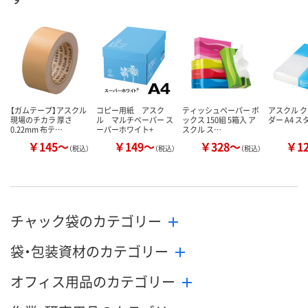
数量
数量
数量
カゴへ
カゴへ
カ
【ガムテープ】アスクル
コピー用紙 アスク
ティッシュペーパー ボ
アスクル 
現場のチカラ 厚さ
ル マルチペーパー ス
ックス 150組 5箱入 ア
ダー A4 
0.22mm 布テ…
ーパーホワイト+
スクル ス…
￥145～
￥149～
￥328～
￥1
（税込）
（税込）
（税込）
チャック袋のカテゴリー
袋・包装資材のカテゴリー
オフィス用品のカテゴリー