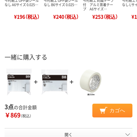
今村紙工 OPP袋シール
今村紙工 OPP袋シール
今村紙工 封緘テープ
今村紙工 
なし A6サイズ 0.025…
なし B6サイズ 0.025…
付 アルミ蒸着テー
なし Lサイ
プ A6サイズ…
¥196（税込）
¥240（税込）
¥253（税込）
¥
一緒に購入する
3点
の合計金額
カゴへ
￥869
（税込）
開く