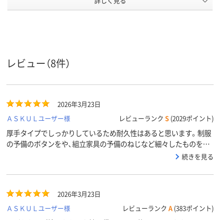
詳しく見る
低密度ポリエチレ
ポリエチレン、
低密度ポリエ
ン、LDPE（ツルツル
LDPE（ツルツルタイ
ン、LDPE（ツ
タイプ）、低密度ポリ
プ）、ポリエチレン、
タイプ）、低密
材質
エチレン、LDPE（ツ
LDPE（ツルツルタイ
エチレン、LDP
ルツルタイプ）
プ）
ルツルタイプ
アスクル
レビュー（8件）
商品環境
25
25
25
スコア
2026年3月23日
ＡＳＫＵＬユーザー様
レビューランク
S
(2029ポイント)
厚手タイプでしっかりしているため耐久性はあると思います。制服
の予備のボタンをや、組立家具の予備のねじなど細々したものを整
理・保管するのに便利です。
続きを見る
2026年3月23日
ＡＳＫＵＬユーザー様
レビューランク
A
(383ポイント)