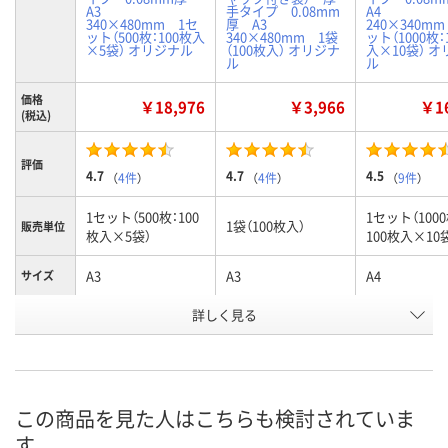
A3
手タイプ 0.08mm
A4
340×480mm 1セ
厚 A3
240×340m
ット（500枚：100枚入
340×480mm 1袋
ット（1000枚：
×5袋） オリジナル
（100枚入） オリジナ
入×10袋） 
ル
ル
価格
￥18,976
￥3,966
￥16
(税込)
評価
4.7
4.7
4.5
（
4件
）
（
4件
）
（
9件
）
1セット（500枚：100
1セット（1000
1袋（100枚入）
販売単位
枚入×5袋）
100枚入×10
A3
A3
A4
サイズ
お申込番
詳しく見る
P233547
P232414
P233552
号
4点
あり
あり
在庫
8月10日（月）
8月10日（月）
8月10日（月）
お届け日
この商品を見た人はこちらも検討されていま
す