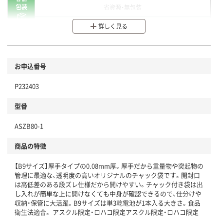
包装
省資源・無包装
分別・リサイクルしやすい設計
詳しく見る
環境に配慮した材料を使用
商品
お申込番号
本体
省資源・省エネ・節水
P232403
分別・リサイクルしやすい設計
型番
独自の回収スキームがある
ASZB80-1
仕組
アスクルで資源循環している
商品の特徴
温室効果ガスなどの削減
【B9サイズ】厚手タイプの0.08mm厚。厚手だから重量物や突起物の
この商品の環境配慮ポイントです。下記商品詳細「
管理に最適な、透明度の高いオリジナルのチャック袋です。開封口
アスクル商品環境スコア詳細／加点項目
」で確認できます。
は高低差のある段ズレ仕様だから開けやすい。チャック付き袋は出
し入れが簡単な上に開けなくても中身が確認できるので、仕分けや
収納・保管に大活躍。B9サイズは単3乾電池が1本入る大きさ。食品
衛生法適合。 アスクル限定・ロハコ限定アスクル限定・ロハコ限定