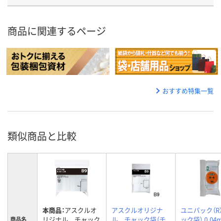
商品に関連するページ
おすすめ特集一覧
類似商品と比較
本商品：
アスクルオ
アスクルオリジナ
ユニパック（R
リジナル チャック
ル チャック袋（チ
ック袋） 0.0
商品名