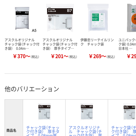
アスクルオリジナル
アスクルオリジナル
伊藤忠リーテイルリン
ユニパック（
チャック袋（チャック付
チャック袋（チャック付
ク チャック袋
ク袋） 0.0
き袋） 0.04m…
き袋） 厚手タイプ…
日本社 …
￥370～
￥201～
￥269～
￥2
（税込）
（税込）
（税込）
他のバリエーション
チャック袋（チャッ
アスクルオリジナ
チャック袋（
商品名
ク付き袋） 厚手タ
ル チャック袋（チ
ク付き袋） 
イプ 0.08mm厚
ャック付き袋） 厚
イプ 0.08