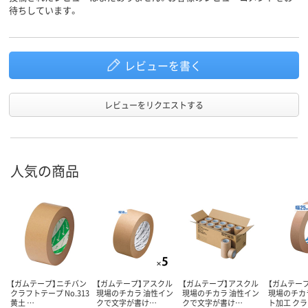
待ちしています。
レビューを書く
レビューをリクエストする
人気の商品
【ガムテープ】ニチバン
【ガムテープ】アスクル
【ガムテープ】アスクル
【ガムテー
クラフトテープ No.313
現場のチカラ 油性イン
現場のチカラ 油性イン
現場のチカ
黄土 …
クで文字が書け…
クで文字が書け…
ト加工 ク