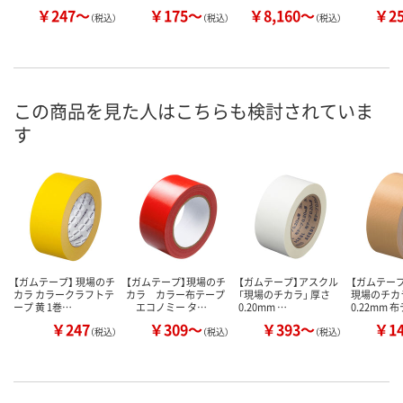
￥247～
￥175～
￥8,160～
￥2
（税込）
（税込）
（税込）
この商品を見た人はこちらも検討されていま
す
【ガムテープ】 現場のチ
【ガムテープ】現場のチ
【ガムテープ】アスクル
【ガムテー
カラ カラークラフトテ
カラ カラー布テープ
「現場のチカラ」 厚さ
現場のチカ
ープ 黄 1巻…
エコノミー タ…
0.20mm …
0.22mm 
￥247
￥309～
￥393～
￥1
（税込）
（税込）
（税込）