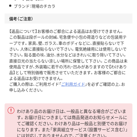
ブランド：現場のチカラ
備考（ご注意）
【返品について】お客様のご都合による返品はお受けできません。
この製品は段ボールの封緘、宅急便や小包の荷造りなどの包装用テ
ープです。家具、壁、ガラス、車のボディなどに、直接貼らないで下
さい。人体に直接貼らないで下さい。電気絶縁用には使用しないで
下さい。貼る面の埃、油分、水分などはきれいに取り除いて下さい。
直接日光の当たらない涼しい場所に保管して下さい。この商品は未
使用品ですが、外装箱に若干の汚れ・凹みがありますので【わけあり
品】として特別価格で販売させていただきます。お客様のご都合に
よる返品はお受けできません。
ご購入の際は、ご利用ガイド「
ご利用ガイド
」を必ずご確認の上、お
申し込みください。
わけあり品のお届け日は、一般品と異なる場合がございま
す。お届け日につきましては商品発送のお知らせメールに
てご確認ください。わけあり品は一般品と別便でのお届け
になります。また「家具組立サービス（設置サービス含む）」
には対応しておりませんので、ご注意ください。