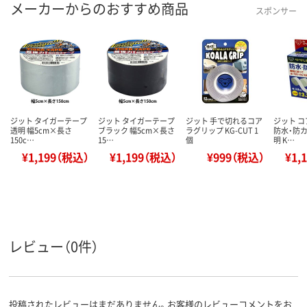
メーカーからのおすすめ商品
スポンサー
ジット タイガーテープ
ジット タイガーテープ
ジット 手で切れるコア
ジット 
透明 幅5cm×長さ
ブラック 幅5cm×長さ
ラグリップ KG-CUT 1
防水・防カ
150c…
15…
個
明 K…
¥1,199（税込）
¥1,199（税込）
¥999（税込）
¥1,
レビュー（0件）
投稿されたレビューはまだありません。お客様のレビューコメントをお