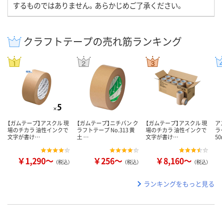
するものではありません。あらかじめご了承ください。
クラフトテープの売れ筋ランキング
【ガムテープ】アスクル 現
【ガムテープ】ニチバン ク
【ガムテープ】アスクル 現
ア
場のチカラ 油性インクで
ラフトテープ No.313 黄
場のチカラ 油性インクで
ラ
文字が書け…
土 …
文字が書け…
5
￥1,290～
￥256～
￥8,160～
（税込）
（税込）
（税込）
ランキングをもっと見る