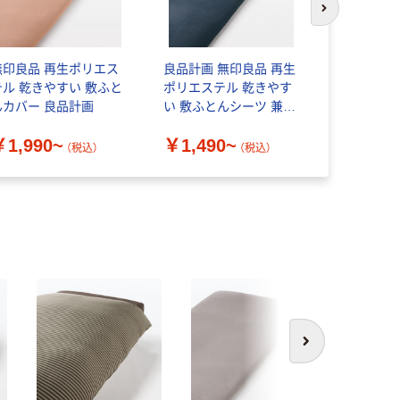
次のスライド
無印良品 再生ポリエス
良品計画 無印良品 再生
無印良品 
テル 乾きやすい 敷ふと
ポリエステル 乾きやす
ふとんカバ
んカバー 良品計画
い 敷ふとんシーツ 兼浅
￥3,990
型ボックスシーツ
￥1,990~
￥1,490~
（税込）
（税込）
次へ