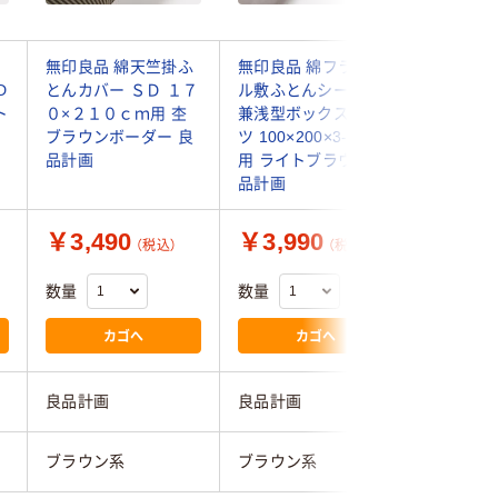
ネ
無印良品 綿天竺掛ふ
無印良品 綿フランネ
無印良品
D
とんカバー ＳＤ １７
ル敷ふとんシーツ S
ステル 
ト
０×２１０ｃｍ用 杢
兼浅型ボックスシー
い ボッ
ブラウンボーダー 良
ツ 100×200×3-10cm
Ｄ １４
品計画
用 ライトブラウン 良
８‐２８
品計画
ン 良品
￥3,490
￥3,990
￥2,4
（税込）
（税込）
数量
数量
数量
カゴへ
カゴへ
良品計画
良品計画
良品計画
ブラウン系
ブラウン系
ブラウン