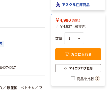
アスクル在庫商品
￥4,990
（税込）
／ ￥4,537 （税抜き）
数量
可
カゴに入れる
4274237
マイカタログ登録
商品を比較
Ｄ
／
原産国
ベトナム
／
マ