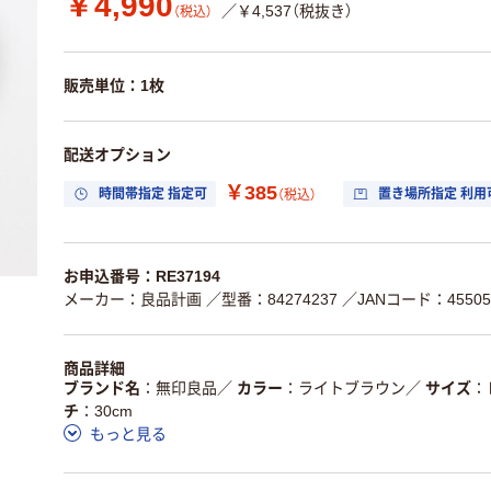
￥4,990
／￥4,537（税抜き）
（税込）
販売単位：1枚
配送オプション
￥385
時間帯指定 指定可
置き場所指定 利用
（税込）
お申込番号：RE37194
メーカー：良品計画
／型番：84274237
／JANコード：455058
商品詳細
ブランド名
無印良品
／
カラー
ライトブラウン
／
サイズ
チ
30cm
もっと見る