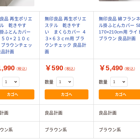
良品 再生ポリエ
無印良品 再生ポリエ
無印良品 綿フラン
ル 乾きやす
ステル 乾きやす
ル掛ふとんカバー S
掛ふとんカバー
い まくらカバー ４
170×210cm用 ライ
１５０×２１０ｃ
３×６３ｃｍ用 ブラ
ブラウン 良品計画
 ブラウンチェッ
ウンチェック 良品計
良品計画
画
,990
￥590
￥5,490
（税込）
（税込）
（税込）
数量
数量
カゴへ
カゴへ
カゴへ
計画
良品計画
良品計画
ウン系
ブラウン系
ブラウン系