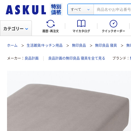
すべて
カテゴリー
履歴・再注文
マイカタログ
クイックオーダー
ホーム
生活雑貨/キッチン用品
無印良品
無印良品 寝具
無
メーカー
良品計画
良品計画の無印良品 寝具を全て見る
ブランド