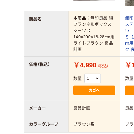
本商品：
無印良品 綿
無印
商品名
フランネルボックス
ステ
シーツ D
い 
140×200×18-28cm用
Ｓ 
ライトブラウン 良品
ｍ用
計画
ク 
￥4,990
￥1
価格（税込）
（税込）
数量
数量
カゴへ
メーカー
良品計画
良品
カラーグループ
ブラウン系
ブラ