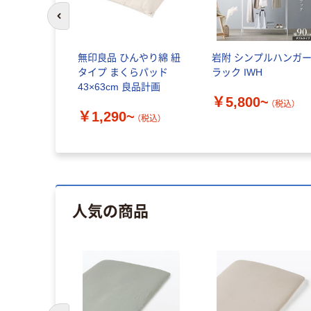
前のスライドへ
無印良品 ひんやり綿 紐
岩附 シンプルハンガ
タイプ まくらパッド
ラック IWH
43×63cm 良品計画
￥5,800~
（税込）
￥1,290~
（税込）
人気の商品