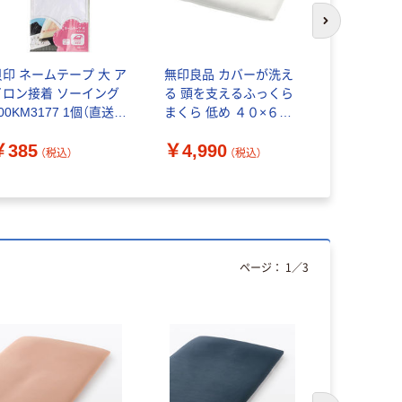
次のスライド
貝印 ネームテープ 大 ア
無印良品 カバーが洗え
パイオニア
イロン接着 ソーイング
る 頭を支えるふっくら
ムテープ 
00KM3177 1個（直送
まくら 低め ４０×６０
￥1,162
）
ｃｍ 良品計画
￥385
￥4,990
（税込）
（税込）
ページ：
1
／
3