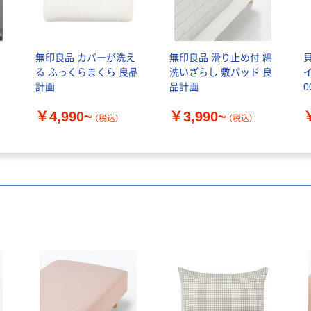
ー
無印良品 カバーが洗え
無印良品 滑り止め付 綿
る ふっくらまくら 良品
洗いざらし 敷パッド 良
計画
品計画
0
品
￥4,990~
￥3,990~
（税込）
（税込）