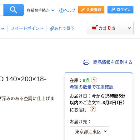
ヘルプ
各種お手続き
0
スイートポイント
あとで買う
カゴ
点
商品情報を印刷する
0×200×18-
在庫：
8点
希望の数量で在庫確認
お届け日：今から
15時間5分
ぜ深みのある杢調に仕上げま
以内
のご注文で、
8月2日（日）
にお届け
お届け先：