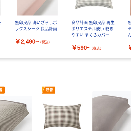
天
無印良品 洗いざらしボ
良品計画 無印良品 再生
兼
ックスシーツ 良品計画
ポリエステル使い 乾き
やすい まくらカバー
￥2,490~
（税込）
￥590~
（税込）
着
新着