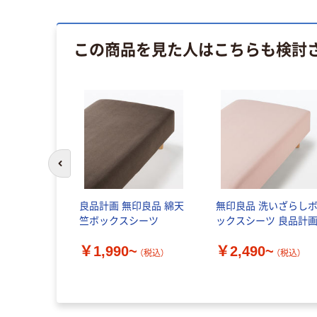
この商品を見た人はこちらも検討
前のスライドへ
フランネル
良品計画 無印良品 綿天
無印良品 洗いざらし
ツ Ｓ 兼浅
竺ボックスシーツ
ックスシーツ 良品計
ーツ １０
￥1,990~
￥2,490~
３‐１０ｃｍ
（税込）
（税込）
ラウン 良品
（税込）