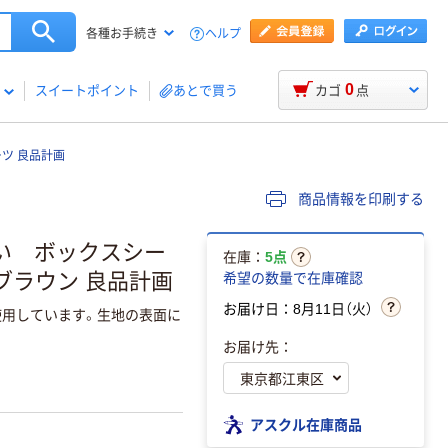
ヘルプ
各種お手続き
0
スイートポイント
あとで買う
カゴ
点
ツ 良品計画
商品情報を印刷する
い ボックスシー
在庫：
5点
 ブラウン 良品計画
希望の数量で在庫確認
お届け日：8月11日（火）
使用しています。生地の表面に
お届け先：
アスクル在庫商品