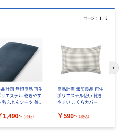
ページ：
1
／
3
次のスライド
良品計画 無印良品 再生
良品計画 無印良品 再生
無印良品 
ポリエステル 乾きやす
ポリエステル使い 乾き
ふとんカバ
い 敷ふとんシーツ 兼浅
やすい まくらカバー
￥3,990
型ボックスシーツ
￥1,490~
￥590~
（税込）
（税込）