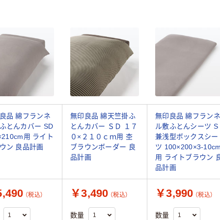
良品 綿フランネ
無印良品 綿天竺掛ふ
無印良品 綿フラン
ふとんカバー SD
とんカバー ＳＤ １７
ル敷ふとんシーツ S
×210cm用 ライト
０×２１０ｃｍ用 杢
兼浅型ボックスシー
ウン 良品計画
ブラウンボーダー 良
ツ 100×200×3-10c
品計画
用 ライトブラウン 
品計画
,490
￥3,490
￥3,990
（税込）
（税込）
（税込）
数量
数量