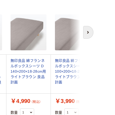
次へ
ネ
無印良品 綿フランネ
無印良品 綿フランネ
無印良品
ルボックスシーツ D
ルボックスシーツ S
ステル 
140×200×18-28cm用
100×200×18-28cm用
い まく
m
ライトブラウン 良品
ライトブラウン 良品
３×６３
良
計画
計画
ウンチェ
画
￥4,990
￥3,990
￥590
（税込）
（税込）
数量
数量
数量