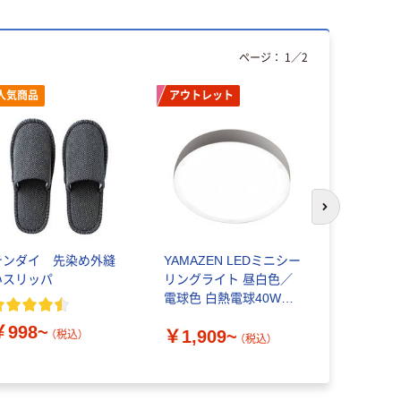
ページ：
1
／
2
人気商品
アウトレット
次のスライド
テンダイ 先染め外縫
YAMAZEN LEDミニシー
シーリング
いスリッパ
リングライト 昼白色／
ト 昼光色L
電球色 白熱電球40W／
付 調光 風
60W相当 省エネ 工事不
UZUKAZE 
￥998~
￥1,909~
￥5,480
要
電器 FCE-2
（税込）
（税込）