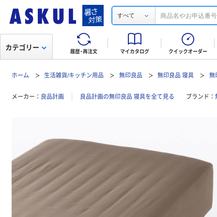
すべて
カテゴリー
履歴・再注文
マイカタログ
クイックオーダー
ホーム
生活雑貨/キッチン用品
無印良品
無印良品 寝具
無
メーカー
良品計画
良品計画の無印良品 寝具を全て見る
ブランド