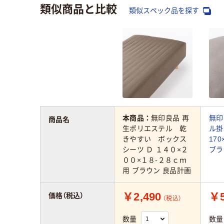
類似商品と比較
類似スペック品を探す
本商品：
無印良品 再
無印
商品名
生ポリエステル 乾
ル掛
きやすい ボックス
170
シーツ Ｄ １４０×２
ブラ
００×１８‐２８ｃｍ
用 ブラウン 良品計画
￥2,490
￥5
価格（税込）
（税込）
数量
数量