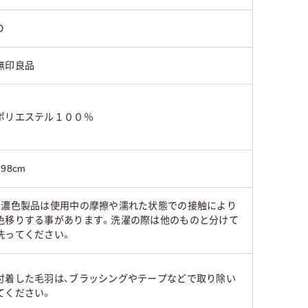
Ｄ
無印良品
ポリエステル１００％
198cm
●濃色製品は使用中の摩擦や濡れた状態での接触により
色移りする事があります。洗濯の際は他のものと分けて
洗ってください。
付着した毛羽は、ブラッシングやテープなどで取り除い
てください。