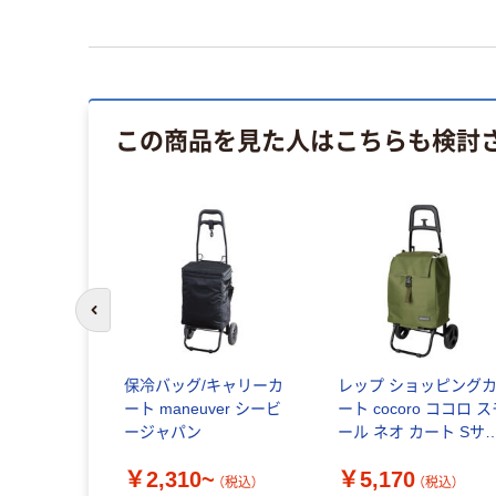
この商品を見た人はこちらも検討
前のスライドへ
保冷バッグ/キャリーカ
レップ ショッピング
ート maneuver シービ
ート cocoro ココロ 
ージャパン
ール ネオ カート Sサ
ズ カーキ 470297 1個
￥2,310~
￥5,170
（直送品）
（税込）
（税込）