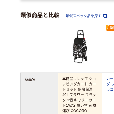
類似商品と比較
類似スペック品を探す
新
本商品：
レップ ショ
カー
商品名
ッピングカート カー
グ ブ
トセット 保冷保温
ラコ
40L フラワー ブラッ
ク 1個 キャリーカー
ト1WAY 買い物 荷物
運び COCORO