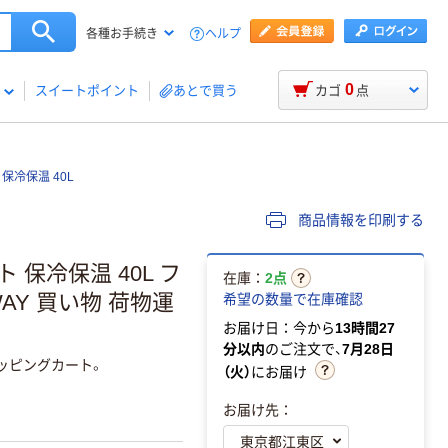
ヘルプ
各種お手続き
0
スイートポイント
あとで買う
カゴ
点
保冷保温 40L
商品情報を印刷する
保冷保温 40L フ
在庫：
2点
AY 買い物 荷物運
希望の数量で在庫確認
お届け日：今から
13時間27
分以内
のご注文で、
7月28日
ッピングカート。
（火）
にお届け
お届け先：