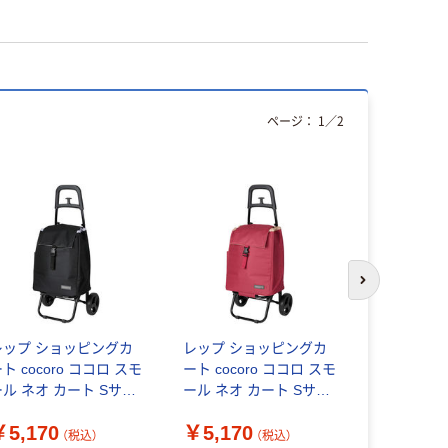
ページ：
1
／
2
本気プ
次のスライド
レップ ショッピングカ
レップ ショッピングカ
アスクル 
ト cocoro ココロ スモ
ート cocoro ココロ スモ
ん 75×75
ール ネオ カート Sサイ
ール ネオ カート Sサイ
 ブラック 470298 1個
ズ ボルドー 470295 1個
￥407~
￥5,170
￥5,170
（直送品）
（直送品）
（税込）
（税込）