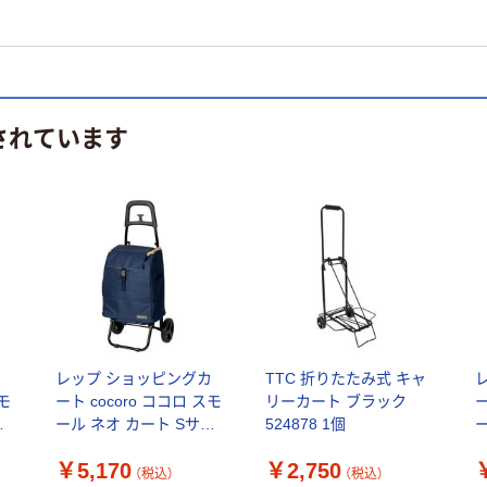
されています
カ
レップ ショッピングカ
TTC 折りたたみ式 キャ
スモ
ート cocoro ココロ スモ
リーカート ブラック
ー
イ
ール ネオ カート Sサイ
524878 1個
ズ ネイビー 470296 1個
ズ
￥5,170
￥2,750
（直送品）
（税込）
（税込）