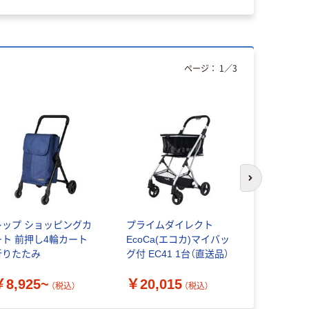
ページ：
1
／
3
次のスライド
レップ ショッピングカ
プライムダイレクト
ロルサー 
ート 前押し4輪カート
EcoCa(エコカ)マイバッ
カート BABY
折りたたみ
グ付 EC41 1台（直送品）
MF ブラッ
49774684
￥8,925~
￥20,015
￥13,75
送品）
（税込）
（税込）