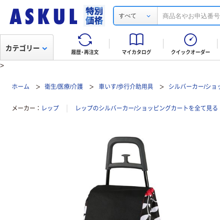
すべて
カテゴリー
履歴・再注文
マイカタログ
クイックオーダー
>
ホーム
衛生/医療/介護
車いす/歩行介助用具
シルバーカー/ショ
メーカー
レップ
レップのシルバーカー/ショッピングカートを全て見る