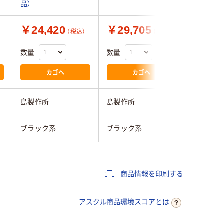
品）
￥24,420
￥29,705
￥38,
（税込）
（税込）
数量
数量
数量
カゴへ
カゴへ
島製作所
島製作所
須恵廣工
ブラック系
ブラック系
ブラック
商品情報を印刷する
アスクル商品環境スコアとは