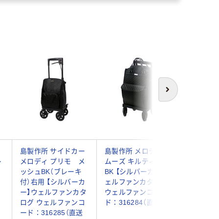
次へ
ラ
島製作所 サイドカー
島製作所 メロディ ス
須恵廣工業
レ
メロディ プリモ メ
ムーズ キルティング
ートフリ
ッシュBK（ブレーキ
BK 【シルバーカー】ウ
No.83
付）右用 【シルバーカ
ェルファンカタログ
カタログ
ー】ウェルファンカタ
ウェルファンコー
ンコード
ログ ウェルファンコ
ド：316284（直送品）
321123
ード：316285（直送