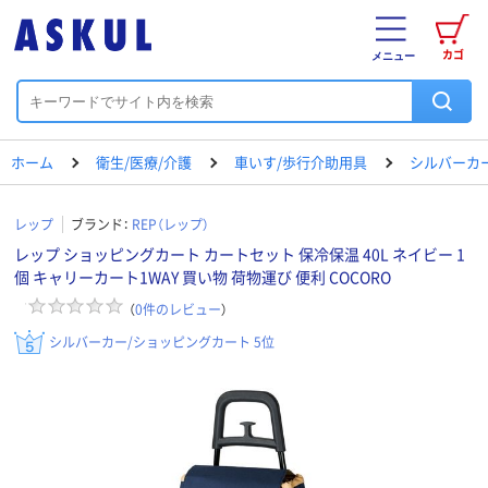
カゴ
メニュー
ホーム
衛生/医療/介護
車いす/歩行介助用具
シルバーカ
レップ
ブランド：
REP（レップ）
レップ ショッピングカート カートセット 保冷保温 40L ネイビー 1
個 キャリーカート1WAY 買い物 荷物運び 便利 COCORO
（
0
件のレビュー
）
シルバーカー/ショッピングカート 5位