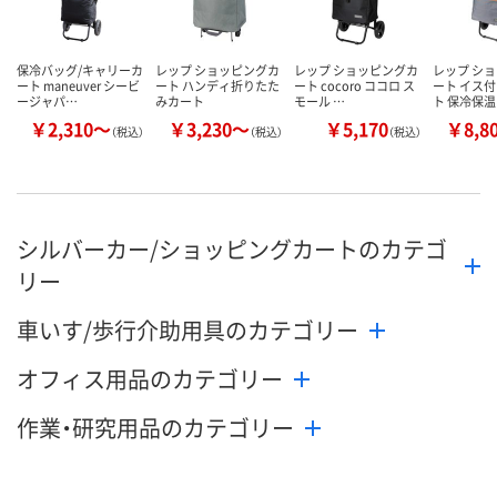
保冷バッグ/キャリーカ
レップ ショッピングカ
レップ ショッピングカ
レップ シ
ート maneuver シービ
ート ハンディ折りたた
ート cocoro ココロ ス
ート イス付
ージャパ…
みカート
モール …
ト 保冷保温
￥2,310～
￥3,230～
￥5,170
￥8,8
（税込）
（税込）
（税込）
シルバーカー/ショッピングカートのカテゴ
リー
車いす/歩行介助用具のカテゴリー
オフィス用品のカテゴリー
作業・研究用品のカテゴリー