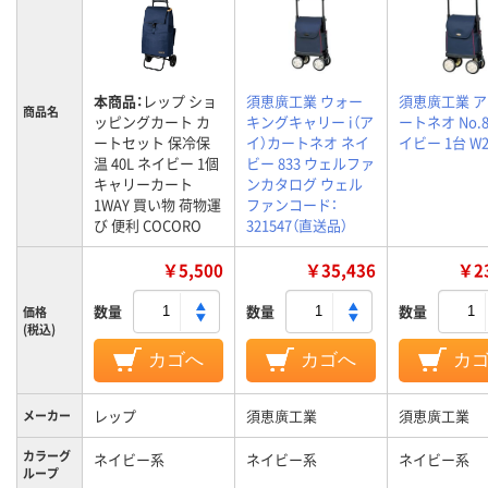
本商品：
レップ ショ
須恵廣工業 ウォー
須恵廣工業 
商品名
ッピングカート カ
キングキャリー i（ア
ートネオ No.8
ートセット 保冷保
イ）カートネオ ネイ
イビー 1台 W2
温 40L ネイビー 1個
ビー 833 ウェルファ
キャリーカート
ンカタログ ウェル
1WAY 買い物 荷物運
ファンコード：
び 便利 COCORO
321547（直送品）
￥5,500
￥35,436
￥23
数量
数量
数量
価格
(税込)
カゴへ
カゴへ
カ
レップ
須恵廣工業
須恵廣工業
メーカー
カラーグ
ネイビー系
ネイビー系
ネイビー系
ループ