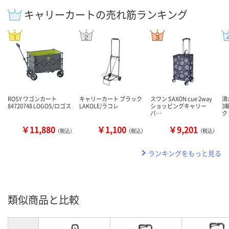
キャリーカートの売れ筋ランキング
ROSY ワゴンカート
キャリーカート ブラック
スワン SAXON cue 2way
清
84720748 LOGOS/ロゴス
LAKOLE/ラコレ
ショッピングキャリー
3
バ…
ク
￥11,880
￥1,100
￥9,201
（税込）
（税込）
（税込）
ランキングをもっと見る
類似商品と比較