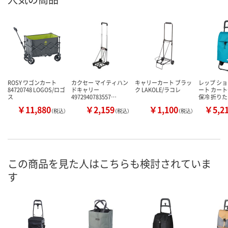
ROSY ワゴンカート
カクセー マイティハン
キャリーカート ブラッ
レップ シ
84720748 LOGOS/ロゴ
ドキャリー
ク LAKOLE/ラコレ
ート カート
ス
4972940783557…
保冷 折り
￥11,880
￥2,159
￥1,100
￥5,2
（税込）
（税込）
（税込）
この商品を見た人はこちらも検討されていま
す