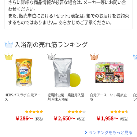
さらに詳細な商品情報が必要な場合は、メーカー等にお問い合
わせください。
また、販売単位における「セット」表記は、箱でのお届けをお約束
するものではありません。あらかじめご了承ください。
入浴剤の売れ筋ランキング
HERSバスラボ 白元アー
紀陽除虫菊 業務用入浴
白元アース いい湯旅立
白
ス
剤 粉末入浴剤
ち
ラ
￥286～
￥2,650～
￥1,958～
（税込）
（税込）
（税込）
ランキングをもっと見る