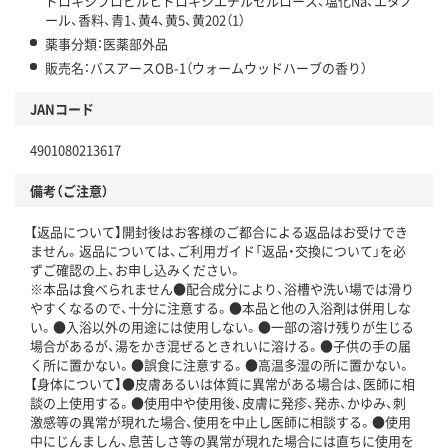
ドロキシプロピルヒドロキシエチルセルロース、塩化Na、エタノ
ール、香料、青1、黄4、黄5、黄202（1）
薬事分類：医薬部外品
販売名：バスアースOB-1（ウォームウッドハーブの香り）
JANコード
4901080213617
備考（ご注意）
【返品について】開封後はお客様のご都合による返品はお受けでき
ません。返品については、ご利用ガイド「返品・交換について」を必
ずご確認の上、お申し込みください。
※本品は食べられません●配合成分により、浴槽や洗い場では滑り
やすくなるので、十分に注意する。●本品と他の入浴剤は併用しな
い。●入浴以外の用途には使用しない。●一部の溶け残りが生じる
場合があるが、湯をかき混ぜるときれいに溶ける。●子供の手の届
く所に置かない。●誤食に注意する。●高温多湿の所に置かない。
【身体について】●皮膚あるいは体質に異常がある場合は、医師に相
談の上使用する。●使用中や使用後、皮膚に発疹、発赤、かゆみ、刺
激感等の異常が現れた場合、使用を中止し医師に相談する。●使用
中にじんましん、息苦しさ等の異常が現れた場合には直ちに使用を