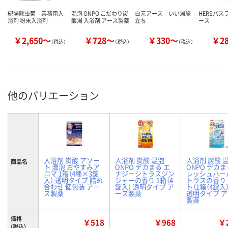
紀陽除虫菊 業務用入
温泡 ONPO こだわり炭
白元アース いい湯旅
HERSバス
浴剤 粉末入浴剤
酸湯 入浴剤 アース製薬
立ち
ース
￥2,650～
￥728～
￥330～
￥2
（税込）
（税込）
（税込）
他のバリエーション
入浴剤 炭酸 アソー
入浴剤 炭酸 温泡
入浴剤 炭酸 
商品名
ト 温泡 おやすみア
ONPO デカまる エ
ONPO デカま
ロマ 1箱（4種×3錠
ナジーシトラスジン
レッシュハー
入） 透明タイプ 詰め
ジャーの香り 1箱（4
トラスの香り 
合わせ 個包装 アー
錠入） 透明タイプ ア
ト（1箱（4錠入
ス製薬
ース製薬
透明タイプ 
製薬
価格
￥518
￥968
￥2
(税込)