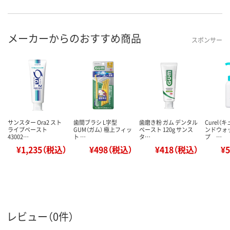
メーカーからのおすすめ商品
スポンサー
サンスター Ora2 スト
歯間ブラシ L字型
歯磨き粉 ガム デンタル
Curel（
ライプペースト
GUM（ガム） 極上フィッ
ペースト 120g サンス
ンドウォ
43002…
ト …
タ…
プ …
¥1,235（税込）
¥498（税込）
¥418（税込）
¥
レビュー（0件）