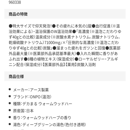
960338
商品の特徴
●特大サイズで仰天発泡！●その疲れに本気の1錠●血行促進（※温
浴効果による）・温浴保護のW温浴効果●「高濃度（※温泡こだわりゆ
ず40gとの比較）温泉成分（※炭酸水素ナトリウム、炭酸ナトリウム、
乾燥硫酸ナトリウム）71000mg」×「圧倒的な高濃度（※温泡こだわ
りゆず40gとの比較）炭酸」●溜まった疲れをガツンと回復●医薬部
外品最大量（※医薬部外品承認基準最大）●入れた瞬間に香りがあ
ふれ出す●8種の植物エキス（保湿成分）●ローヤルゼリー・アルギ
ニン配合（保湿成分）【医薬部外品】【薬用】炭酸入浴剤
商品仕様
メーカー：アース製薬
ブランド：ONPO（温泡）
種類：デカまる ウォームウッドハー
原産国：日本
香り：ウォームウッドハーブの香り
湯色：ディープグリーンの湯色（色付き透明）