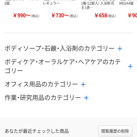
6錠
レギュラー
1箱（12錠入） 入浴剤 花
MEGA4錠
王 (透…
￥990～
￥730～
￥658
￥9
（税込）
（税込）
（税込）
ボディソープ・石鹸・入浴剤のカテゴリー
ボディケア・オーラルケア・ヘアケアのカテ
ゴリー
オフィス用品のカテゴリー
作業・研究用品のカテゴリー
あなたが最近チェックした商品
閲覧履歴の削除