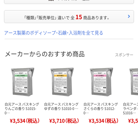
15
「種類」「販売単位」 違いで 全
商品あります。
アース製薬のボディソープ・石鹸・入浴剤を全て見る
メーカーからのおすすめ商品
スポンサー
白元アース バスキング
白元アース バスキング
白元アース バスキング
白元アー
りんごの香り S1015-
ゆずの香り S1010-0 …
さくらの香り S1012-
ラベンダ
0…
0…
S1016…
¥3,534（税込）
¥3,710（税込）
¥3,534（税込）
¥3,