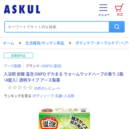
カゴ
メニュー
ホーム
生活雑貨/キッチン用品
ボディケア・オーラルケア・ヘア
医薬部外品
アース製薬
ブランド：
ONPO（温泡）
入浴剤 炭酸 温泡 ONPO デカまる ウォームウッドハーブの香り 1箱
（4錠入） 透明タイプ アース製薬
（
0
件のレビュー
）
ランキングを見る：
ボディソープ・石鹸・入浴剤