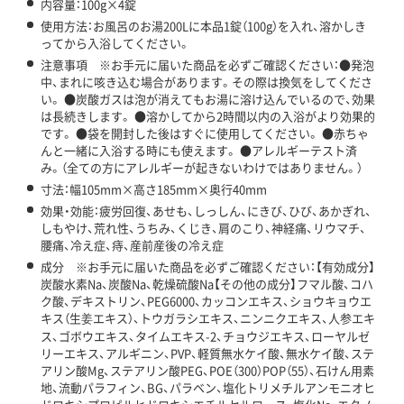
内容量：100g×4錠
使用方法：お風呂のお湯200Lに本品1錠（100g）を入れ、溶かしき
ってから入浴してください。
注意事項 ※お手元に届いた商品を必ずご確認ください：●発泡
中、まれに咳き込む場合があります。その際は換気をしてくださ
い。 ●炭酸ガスは泡が消えてもお湯に溶け込んでいるので、効果
は長続きします。 ●溶かしてから2時間以内の入浴がより効果的
です。 ●袋を開封した後はすぐに使用してください。 ●赤ちゃ
んと一緒に入浴する時にも使えます。 ●アレルギーテスト済
み。（全ての方にアレルギーが起きないわけではありません。）
寸法：幅105mm×高さ185mm×奥行40mm
効果・効能：疲労回復、あせも、しっしん、にきび、ひび、あかぎれ、
しもやけ、荒れ性、うちみ、くじき、肩のこり、神経痛、リウマチ、
腰痛、冷え症、痔、産前産後の冷え症
成分 ※お手元に届いた商品を必ずご確認ください：【有効成分】
炭酸水素Na、炭酸Na、乾燥硫酸Na【その他の成分】フマル酸、コハ
ク酸、デキストリン、PEG6000、カッコンエキス、ショウキョウエ
キス（生姜エキス）、トウガラシエキス、ニンニクエキス、人参エキ
ス、ゴボウエキス、タイムエキス-2、チョウジエキス、ローヤルゼ
リーエキス、アルギニン、PVP、軽質無水ケイ酸、無水ケイ酸、ステ
アリン酸Mg、ステアリン酸PEG、POE（300）POP（55）、石けん用素
地、流動パラフィン、BG、パラベン、塩化トリメチルアンモニオヒ