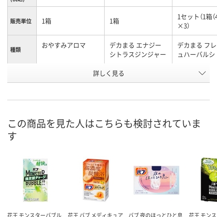
1セット（1箱（
1箱
1箱
販売単位
×3）
おやすみアロマ
デカまる エナジー
デカまる フ
種類
シトラスジンジャー
ュハーバルシ
お申込番
詳しく見る
RH29572
RH29573
UK72985
号
あり
あり
5点
在庫
8月11日（火）
8月11日（火）
8月11日（火）
お届け日
この商品を見た人はこちらも検討されていま
す
数量
数量
数量
カゴへ
カゴへ
カ
花王 モンスターバブル
花王 バブ メディキュア
バブ 夜のほっとひと息
花王 モン