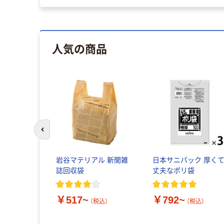
人気の商品
前のスライドへ
ク サニパ
岩谷マテリアル 新聞雑
日本サニパック 厚く
サニタリー
誌回収袋
丈夫なポリ袋
￥517~
￥792~
（税込）
（税込）
税込）