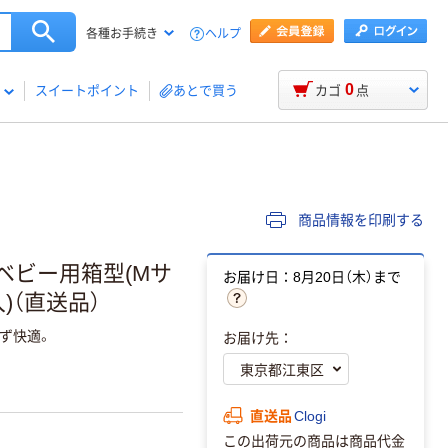
ヘルプ
各種お手続き
0
スイートポイント
あとで買う
カゴ
点
商品情報を印刷する
ベビー用箱型(Mサ
お届け日：8月20日（木）まで
個入)（直送品）
ず快適。
お届け先：
直送品
Clogi
この出荷元の商品は商品代金