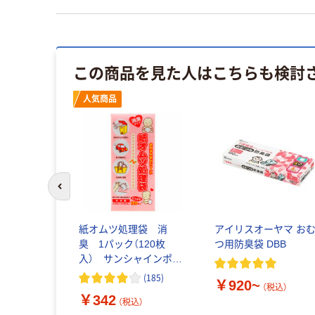
この商品を見た人はこちらも検討
イス
人気商品
前のスライドへ
ーパー ダ
紙オムツ処理袋 消
アイリスオーヤマ お
生紙100%
臭 1パック（120枚
つ用防臭袋 DBB
イクル100
入） サンシャインポリ
C認証
マー
(
185
)
￥920~
（税込）
￥342
税込）
（税込）