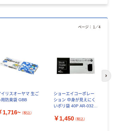
ページ：
1
／
4
次のスライド
アイリスオーヤマ 生ご
ショーエイコーポレー
ゴミ袋 黒 低
み用防臭袋 GBB
ション 中身が見えにく
入り 1箱（
いポリ袋 40P AR-0323
さ：0.02
￥1,716~
1セット(40枚入×10個
ーテイルリ
（税込）
￥1,450
￥3,821
合計400枚)（直送品）
（税込）