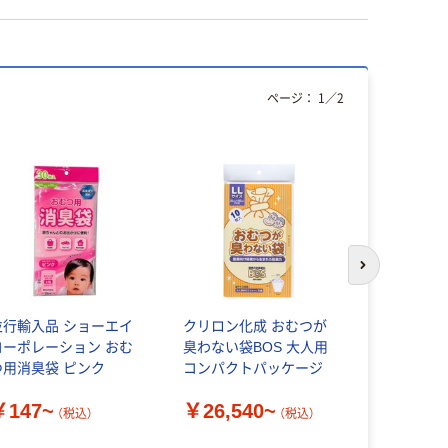
ページ：
1
／
2
オリジ
次のスライド
並行輸入品 ショーエイ
クリロン化成 おむつが
【アスクル
コーポレーション おむ
臭わない袋BOS 大人用
が臭わない袋
つ用消臭袋 ピンク
コンパクトパッケージ
ト用 クリ
￥147~
￥26,540~
（税込）
（税込）
￥950~