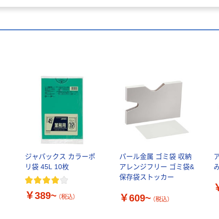
理袋 1個（50枚入 オリ
ジナル
て
ジャパックス カラーポ
パール金属 ゴミ袋 収納
リ袋 45L 10枚
アレンジフリー ゴミ袋&
保存袋ストッカー
￥389~
￥609~
（税込）
（税込）