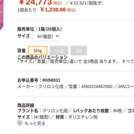
￥24,773
／￥22,521（税抜き）
（税込）
￥1,238.66
1個あたり
（税込）
販売単位：1箱（20個入）
サイズ
305g
161g
50g
質量
この商品のバリエーション
「サイズ」「質量」「販売単位」違いで 全3商品 あります。
すべ
お申込番号：RH58931
メーカー：クリロン化成
／型番：4560224462900
／JANコード
商品詳細
ブランド名
クリロン化成
／
1パックあたり枚数
90枚
／
ゴ
サイズ
M（箱型）
／
材質
ポリエチレン他
もっと見る