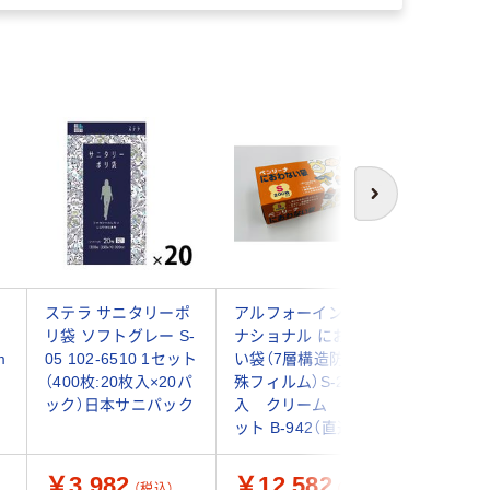
次へ
用
ステラ サニタリーポ
アルフォーインター
日本サニ
リ袋 ソフトグレー S-
ナショナル におわな
材質ゴミ
m
05 102-6510 1セット
い袋（7層構造防臭特
ニパック
（400枚:20枚入×20パ
殊フィルム）S-200枚
重100枚 A
ック）日本サニパック
入 クリーム 5個セ
個)（直送
ット B-942（直送品）
￥3,982
￥12,582
￥37,
（税込）
（税込）