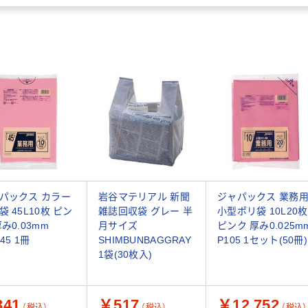
パックス カラー
岩谷マテリアル 新聞
ジャパックス 業務
袋 45L10枚 ピン
雑誌回収袋 グレー 半
小型ポリ袋 10L20枚
厚み0.03mm
月サイズ
ピンク 厚み0.025m
45 1冊
SHIMBUNBAGGRAY
P105 1セット(50冊)
1袋(30枚入)
41
￥517
￥12,752
（税込）
（税込）
（税込）