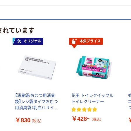
されています
オリジナル
本気プライス
む
【消臭袋/おむつ用消臭
花王 トイレクイックル
袋】レジ袋タイプおむつ
トイレクリーナー
用消臭袋（乳白）Lサイ
ズ 介護用品 おむつ
￥428~
￥830
臭わないゴミ袋 排せ
（税込）
（税込）
つ臭生ごみ臭おむつ処