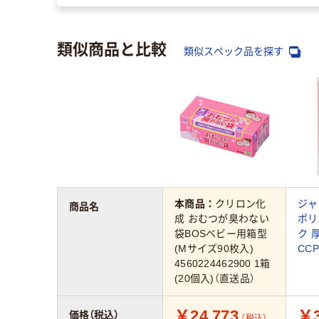
類似商品と比較
類似スペック品を探す
本商品：
クリロン化
ジャ
商品名
成 おむつが臭わない
ポリ
袋BOSベビー用箱型
ク 
(Mサイズ90枚入)
CCP
4560224462900 1箱
(20個入)（直送品）
￥24,773
￥3
価格（税込）
（税込）