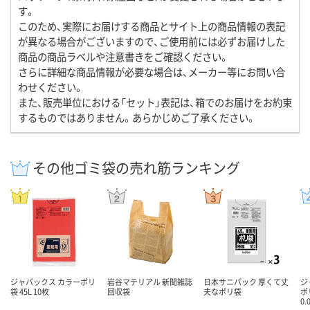
す。
このため、実際にお届けする商品とサイト上の商品情報の表記
が異なる場合がございますので、ご使用前には必ずお届けした
商品の商品ラベルや注意書きをご確認ください。
さらに詳細な商品情報が必要な場合は、メーカー等にお問い合
わせください。
また、販売単位における「セット」表記は、箱でのお届けをお約束
するものではありません。あらかじめご了承ください。
その他ゴミ袋の売れ筋ランキング
ジャパックス カラーポリ
岩谷マテリアル 新聞雑誌
日本サニパック 厚くて丈
ジ
袋 45L 10枚
回収袋
夫なポリ袋
ポ
0.