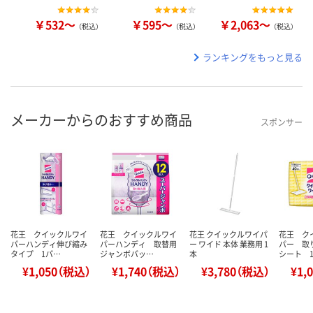
￥532～
￥595～
￥2,063～
（税込）
（税込）
（税込）
ランキングをもっと見る
メーカーからのおすすめ商品
スポンサー
花王 クイックルワイ
花王 クイックルワイ
花王 クイックルワイパ
花王 ク
パーハンディ伸び縮み
パーハンディ 取替用
ー ワイド 本体 業務用 1
パー 取
タイプ 1パ…
ジャンボパッ…
本
シート 
¥1,050（税込）
¥1,740（税込）
¥3,780（税込）
¥1,