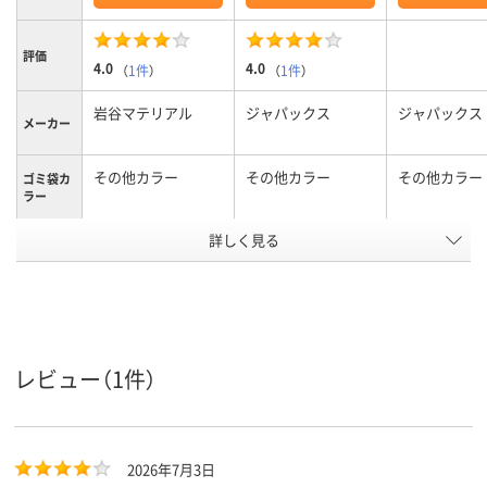
評価
4.0
4.0
（
1件
）
（
1件
）
岩谷マテリアル
ジャパックス
ジャパックス
メーカー
その他カラー
その他カラー
その他カラー
ゴミ袋カ
ラー
詳しく見る
ポリエチレン
LLDPE、LDPE（ツル
ポリエチレン
ツルタイプ）、
（LLDPE）、LD
材質
LLDPE、LDPE（ツル
ルツルタイプ
ツルタイプ）
アスクル
商品環境
15
15
レビュー（1件）
スコア
2026年7月3日