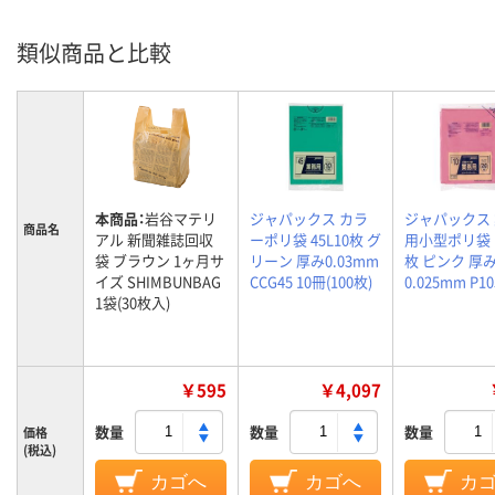
類似商品と比較
本商品：
岩谷マテリ
ジャパックス カラ
ジャパックス
商品名
アル 新聞雑誌回収
ーポリ袋 45L10枚 グ
用小型ポリ袋 1
袋 ブラウン 1ヶ月サ
リーン 厚み0.03mm
枚 ピンク 厚
イズ SHIMBUNBAG
CCG45 10冊(100枚)
0.025mm P10
1袋(30枚入)
￥595
￥4,097
数量
数量
数量
価格
(税込)
カゴへ
カゴへ
カ