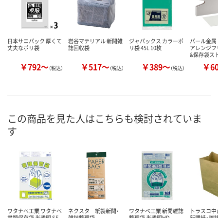
日本サニパック 厚くて
岩谷マテリアル 新聞雑
ジャパックス カラーポ
パール金属 
丈夫なポリ袋
誌回収袋
リ袋 45L 10枚
アレンジフ
&保存袋ス
￥792～
￥517～
￥389～
￥6
（税込）
（税込）
（税込）
この商品を見た人はこちらも検討されていま
す
ワタナベ工業 ワタナベ
ネクスタ 紙製新聞・
ワタナベ工業 新聞雑誌
トラスコ中山
書類保存袋 半透明 SF-
雑誌整理袋
整理袋 半透明HD
新聞紙・雑誌