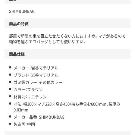
SHIMBUNBAG
商品の特徴
部屋で新聞の束を目立たせたくない方におすすめ。マチがあるので
箱物を運ぶエコバッグとしても使いやすい。
商品仕様
メーカー：岩谷マテリアル
ブランド：岩谷マテリアル
ゴミ袋カラー：その他カラー
カラー：ブラウン
材質：ポリエチレン
寸法：幅300×マチ220×高さ450（持ち手含む600）mm、袋厚み
0.03mm
メーカー品番：SHIMBUNBAG
製造国：中国