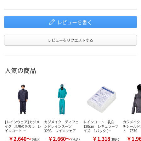
レビューを書く
レビューをリクエストする
人気の商品
【レインウェア】カジメ
カジメイク ディフェ
レインコート 乳白
カジメイク
イク 「現場のチカラ」 レ
ンドレインスーツ
120cm レギュラーサ
チシールド
インコート …
3293 レインウェア
イズ 1パック（…
ト 7570
￥2,640～
￥2,660～
￥1,318
￥1,9
（税込）
（税込）
（税込）