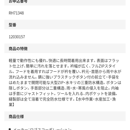
お申込番号
RH71348
型番
12030157
商品の特徴
軽量で動作性にも優れ、快適に長時間着用出来ます。表面はフラッ
ト仕上げ、簡単に汚れを落とせます。衿幅が広く、フルZIPスタイ
ル。フードを着用すればフードが衿を覆い、衿元・首筋から雨や水が
流れ込みません。錆に強いプラスチックボタン付の前立て・手袋を
はめたままで開閉可能な大型ZIP・水キリの三重防水構造。ボタンは
隠しボタン。手首部分は二重構造、雨・水・寒風の侵入を阻止。内袖
は手首にジャストフィット。ツールを入れる、内ポケットを装備。
縫製部は全て溶着で完全防水仕様です。【水中作業・水産加工・漁
業】
商品仕様
メーカー：ロゴスコーポレーション