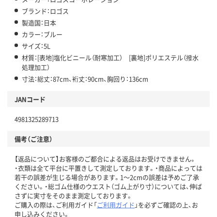
ブランド：ロゴス
製造国：日本
カラー：ブルー
サイズ：5L
材質：[表地]塩化ビニール（耐寒加工） [裏地]ポリエステル（撥水
処理加工）
寸法：総丈：87cm、裄丈：90cm、胸回り：136cm
JANコード
4981325289713
備考（ご注意）
【返品について】お客様のご都合による返品はお受けできません。
・衣類は全て平台に平置きして測定しております。・商品によっては
若干の誤差が生じる場合があります。1～2cmの誤差は予めご了承
ください。・総ゴム仕様のウエスト（ゴム上がり寸）については、伸ば
さずに実寸をそのまま測定しております。
ご購入の際は、ご利用ガイド「
ご利用ガイド
」を必ずご確認の上、お
申し込みください。