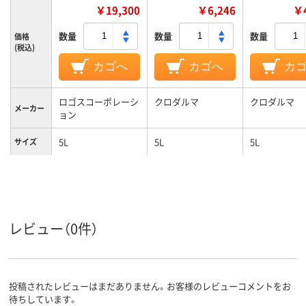
￥19,300
￥6,246
￥4
数量
数量
数量
価格
(税込)
カゴへ
カゴへ
カ
ロゴスコーポレーシ
クロダルマ
クロダルマ
メーカー
ョン
5L
5L
5L
サイズ
レビュー（0件）
投稿されたレビューはまだありません。お客様のレビューコメントをお
待ちしています。