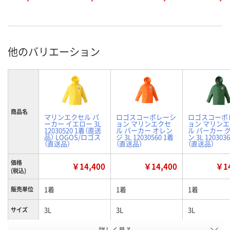
他のバリエーション
商品名
マリンエクセル パ
ロゴスコーポレーシ
ロゴスコーポ
ーカー イエロー 3L
ョン マリンエクセ
ョン マリン
12030520 1着（直送
ル パーカー オレン
ル パーカー 
品） LOGOS/ロゴス
ジ 3L 12030560 1着
ン 3L 120303
（直送品）
（直送品）
（直送品）
価格
￥14,400
￥14,400
￥14
(税込)
1着
1着
1着
販売単位
3L
3L
3L
サイズ
詳しく見る
カラー