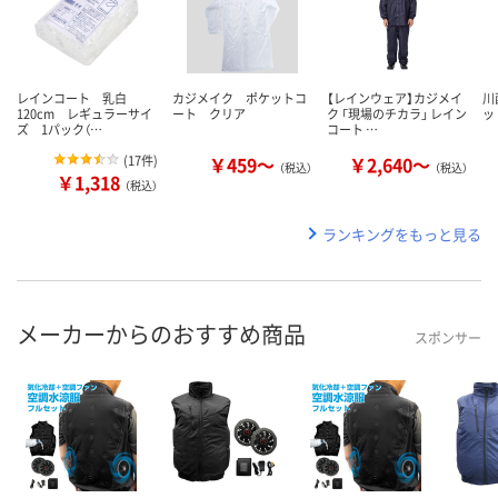
レインコート 乳白
カジメイク ポケットコ
【レインウェア】カジメイ
川
120cm レギュラーサイ
ート クリア
ク 「現場のチカラ」 レイン
ッ
ズ 1パック（…
コート …
(
17件
)
￥459～
￥2,640～
（税込）
（税込）
￥1,318
（税込）
ランキングをもっと見る
メーカーからのおすすめ商品
スポンサー