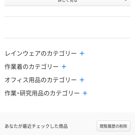
イエロー
オレンジ
グリーン
お申込番
XN45205
RH71367
RH71359
号
直送品
直送品
直送品
在庫
8月27日（木）まで
8月27日（木）まで
8月27日（木）
お届け日
レインウェアのカテゴリー
数量
数量
数量
作業着のカテゴリー
カゴへ
カゴへ
カ
オフィス用品のカテゴリー
作業・研究用品のカテゴリー
あなたが最近チェックした商品
閲覧履歴の削除