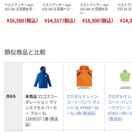
ベストアンサー aut-
ベストアンサー aut-
ベストアンサー aut-
ベストアン
101-bk-2l 空調水涼…
031-bk-2l 空調ベス…
101-bk-m 空調水涼
031-bl-
ベ…
¥16,500（税込）
¥14,317（税込）
¥16,500（税込）
¥14,
類似商品と比較
本商品：
ロゴスコー
クロダルマ レイン
クロダルマ 
商品名
ポレーション マリ
コート・パンツ オレ
コート・パンツ
ンエクセル パーカ
ンジ 5L 47403ー28
ークグリーン 
ー ブルー 5L
ー5L 1枚（直送品）
47401ー88ー5
12030157 1着（直送
（直送品）
品）