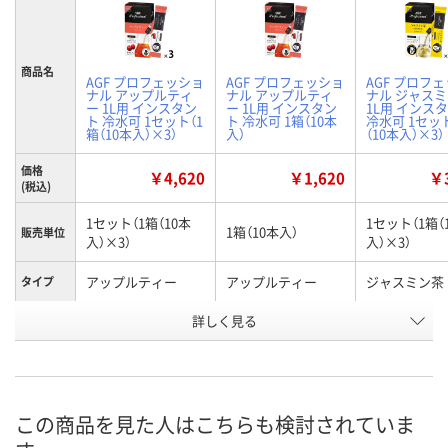
商品名
AGF プロフェッショ
AGF プロフェッショ
AGF プロフ
ナル アップルティ
ナル アップルティ
ナル ジャス
ー 1L用 インスタン
ー 1L用 インスタン
1L用 インス
ト 冷水可 1セット（1
ト 冷水可 1箱（10本
冷水可 1セッ
箱（10本入）×3）
入）
（10本入）×3）
価格
￥4,620
￥1,620
￥3
(税込)
1セット（1箱（10本
1セット（1箱（
1箱（10本入）
販売単位
入）×3）
入）×3）
アップルティー
アップルティー
ジャスミン茶
タイプ
お申込番
詳しく見る
RJ15701
RJ15690
RJ15699
号
8点
あり
6点
在庫
8月11日（火）
8月11日（火）
8月11日（火）
お届け日
この商品を見た人はこちらも検討されていま