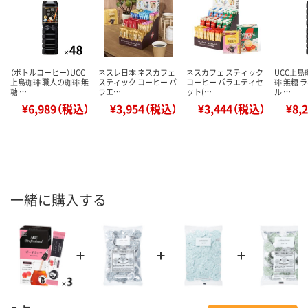
（ボトルコーヒー）UCC
ネスレ日本 ネスカフェ
ネスカフェ スティック
UCC上島
上島珈琲 職人の珈琲 無
スティック コーヒー バ
コーヒー バラエティセ
琲 無糖 
糖 …
ラエ…
ット(…
ル …
¥6,989（税込）
¥3,954（税込）
¥3,444（税込）
¥8,
一緒に購入する