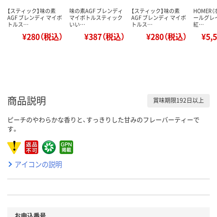
【スティック】味の素
味の素AGF ブレンディ
【スティック】味の素
HOMER（
AGF ブレンディ マイボ
マイボトルスティック
AGF ブレンディ マイボ
ールグレ
トルス…
いい…
トルス…
紅…
¥280（税込）
¥387（税込）
¥280（税込）
¥5,
商品説明
賞味期限192日以上
ピーチのやわらかな香りと、すっきりした甘みのフレーバーティーで
す。
アイコンの説明
お申込番号