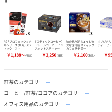
す
数量
数量
数量
カゴへ
カゴへ
カ
AGF プロフェッショナ
【スティックコーヒー】
味の素AGF ちょっと贅
オリジナル
ルシリーズ（1L用） ステ
ドトールコーヒー イン
沢な珈琲店 スティック
ティー ピ
ィック フ…
スタントスティッ…
カフェラテ 深…
￥1,188～
￥2,250
￥2,160
￥9
（税込）
（税込）
（税込）
紅茶のカテゴリー
コーヒー/紅茶/ココアのカテゴリー
オフィス用品のカテゴリー