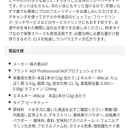
ピーチのやわらかな香りと、すっきりした甘みのフレーバーティー
です。ホットはもちろん、冷たい水にもサッと溶けるので、手間いら
ずで誰でも簡単にプロのフルーツティーをお楽しみいただけます。
デキャンタを使ってホテルや外食店のビュッフェ・フリードリン
ク・ランチサービスなどのサービスドリンクにもおすすめです。お
湯や水を淹れた瞬間に溢れ出す香りをお楽しみください。粉末タイ
プなので保管スペースも有効活用でき、必要な時に必要な量だけ提
供できるので、ロスを削減しつつバラエティが広がります。
商品仕様
メーカー：味の素AGF
ブランド：AGF Professional（AGFプロフェッショナル）
栄養成分表示：本品1本分（13g）当たり；エネルギー：49kcal、たん
ぱく質：0.51g、脂質：0g、炭水化物：11.7g、食塩相当量：0.002～
0.08g/ カフェイン：124mg
エネルギー：49kcal 本品1本分（13g）当たり
タイプ：ピーチティー
原材料 ※お手元に届いた商品を必ずご確認ください：果糖（国
内製造）、紅茶エキス、デキストリン、黄桃果汁パウダー、白桃果汁
パウダー ／ 酸味料、香料、甘味料(アスパルテーム･L-フェニルア
ラニン化合物、アセスルファムK)、カラメル色素、微粒酸化ケイ素