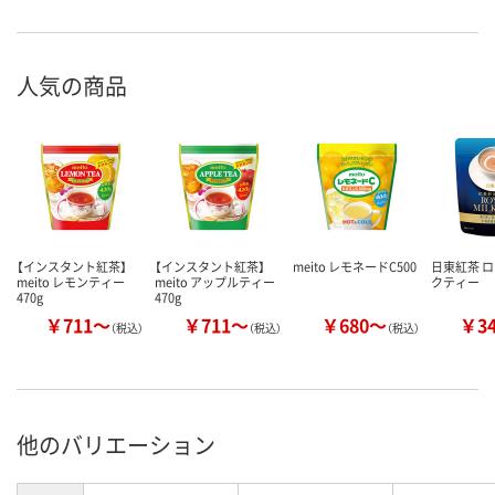
人気の商品
【インスタント紅茶】
【インスタント紅茶】
meito レモネードC500
日東紅茶 
meito レモンティー
meito アップルティー
クティー
470g
470g
￥711～
￥711～
￥680～
￥3
（税込）
（税込）
（税込）
他のバリエーション