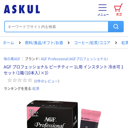
カゴ
メニュー
ホーム
飲料/食品/ギフト/お酒
コーヒー/紅茶/ココア
紅
味の素AGF
ブランド：
AGF Professional（AGFプロフェッショナル）
AGF プロフェッショナル ピーチティー 1L用 インスタント 冷水可 1
セット（1箱（10本入）×3）
（
0
件のレビュー
）
ランキングを見る：
紅茶