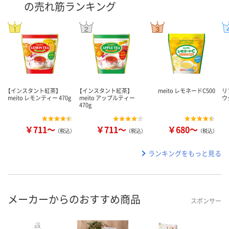
の売れ筋ランキング
【インスタント紅茶】
【インスタント紅茶】
meito レモネードC500
リ
meito レモンティー 470g
meito アップルティー
ウ
470g
￥711～
￥711～
￥680～
（税込）
（税込）
（税込）
ランキングをもっと見る
メーカーからのおすすめ商品
スポンサー