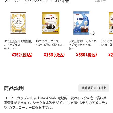
スポンサー
UCC上島珈琲 「業務用」
UCC カフェプラス
UCC上島珈琲 ガムシロ
UCC カ
カフェプラス
4.5ml 1袋（20個入）コ…
ップ 9g 1セット（60
4.5ml 
（4.5ml×…
個…
¥352（税込）
¥166（税込）
¥680（税込）
¥
商品説明
賞味期限46日以上
コーヒーカップにおすすめの4.5ml。定期的に変わるフタの色で賞味期
限管理ができます。シックな北欧デザインで、旅館・ホテルのアメニティ
や、カフェコーナーにもおすすめ。