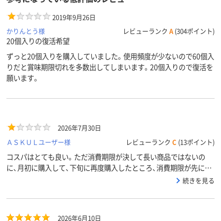
2019年9月26日
かりんとう様
レビューランク
A
(304ポイント)
20個入りの復活希望
ずっと20個入りを購入していました。使用頻度が少ないので60個入
りだと賞味期限切れを多数出してしまいます。20個入りので復活を
願います。
2026年7月30日
ＡＳＫＵＬユーザー様
レビューランク
C
(13ポイント)
コスパはとても良い。ただ消費期限が決して長い商品ではないの
に、月初に購入して、下旬に再度購入したところ、消費期限が先に届
いているものより1か月近くも短いのが届いた。サポートセンター
続きを見る
に改善できないか問い合わせたところ、消費期限まで規定内の残日
数があるのでとの回答だった。蓋の色が同じ商品だったので、期限
の長い方を一旦回収して、期限の短い方に入れ替え、マジックでしる
2026年6月10日