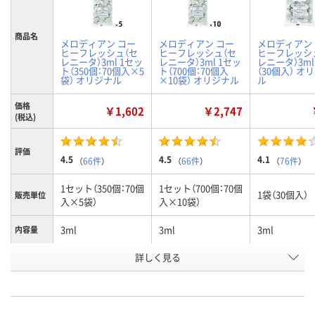
商品名
メロディアン コー
メロディアン コー
メロディアン
ヒーフレッシュ（セ
ヒーフレッシュ（セ
ヒーフレッシ
レニータ）3ml 1セッ
レニータ）3ml 1セッ
レニータ）3ml
ト（350個：70個入×5
ト（700個：70個入
（30個入） オ
袋） オリジナル
×10袋） オリジナル
ル
価格
￥1,602
￥2,747
(税込)
評価
4.5
4.5
4.1
（
66件
）
（
66件
）
（
76件
）
1セット（350個：70個
1セット（700個：70個
1袋（30個入）
販売単位
入×5袋）
入×10袋）
3ml
3ml
3ml
内容量
お申込番
詳しく見る
P232603
P232604
P232172
号
あり
あり
あり
在庫