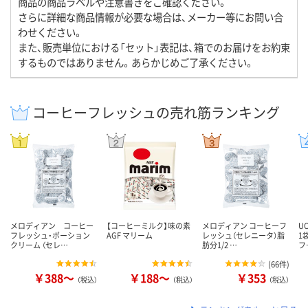
商品の商品ラベルや注意書きをご確認ください。
さらに詳細な商品情報が必要な場合は、メーカー等にお問い合
わせください。
また、販売単位における「セット」表記は、箱でのお届けをお約束
するものではありません。あらかじめご了承ください。
コーヒーフレッシュの売れ筋ランキング
メロディアン コーヒー
【コーヒーミルク】味の素
メロディアン コーヒーフ
U
フレッシュ・ポーション
AGF マリーム
レッシュ（セレニータ）脂
1
クリーム （セレ…
肪分1/2 …
フ
(
66件
)
￥388～
￥188～
￥353
（税込）
（税込）
（税込）