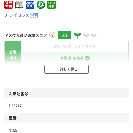
アイコンの説明
20
アスクル商品環境スコア
環境に配慮した材料を使用
容器
包装
省資源・無包装
詳しく見る
分別・リサイクルしやすい設計
環境に配慮した材料を使用
商品
お申込番号
本体
省資源・省エネ・節水
P232171
分別・リサイクルしやすい設計
型番
独自の回収スキームがある
4199
仕組