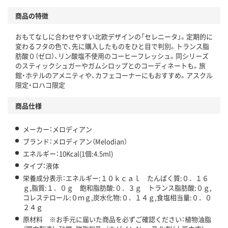
アスクルで資源循環している
商品の特徴
温室効果ガスなどの削減
おもてなしに合わせやすい北欧デザインの「セレニータ」。定期的に
この商品の環境配慮ポイントです。下記商品詳細「
変わるフタの色で、先に購入したものをひと目で判別。トランス脂
アスクル商品環境スコア詳細／加点項目
」で確認できます。
肪酸０（ゼロ）、リン酸塩不使用のコーヒーフレッシュ。同シリーズ
のスティックシュガーやガムシロップとのコーディネートも。旅
館・ホテルのアメニティや、カフェコーナーにもおすすめ。アスクル
限定・ロハコ限定
商品仕様
メーカー：メロディアン
ブランド：メロディアン（Melodian）
エネルギー：10Kcal(1個:4.5ml)
タイプ：液体
栄養成分表示：エネルギー:１０ｋｃａｌ たんぱく質:０．１６
ｇ,脂質:１．０ｇ 飽和脂肪酸:０．３ｇ トランス脂肪酸:０ｇ,
コレステロール:０ｍｇ,炭水化物:０．１４ｇ,食塩相当量:０．０
２４ｇ
原材料 ※お手元に届いた商品を必ずご確認ください：植物油脂