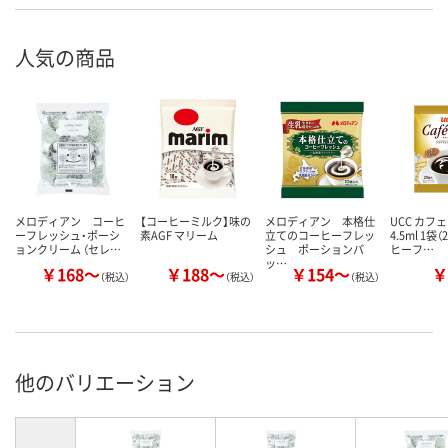
人気の商品
メロディアン コーヒ
【コーヒーミルク】味の
メロディアン 本格仕
UCC カフ
ーフレッシュ・ポーシ
素AGF マリーム
立てのコーヒーフレッ
4.5ml 1袋
ョンクリーム （セレ…
シュ ポーションパ
ヒーフ…
ッ…
￥168～
￥188～
￥154～
￥
（税込）
（税込）
（税込）
他のバリエーション