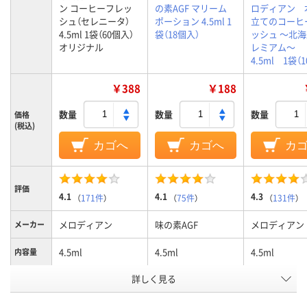
ン コーヒーフレッ
の素AGF マリーム
ロディアン 
シュ（セレニータ）
ポーション 4.5ml 1
立てのコーヒ
4.5ml 1袋（60個入）
袋（18個入）
ッシュ ～北
オリジナル
レミアム～
4.5ml 1袋（
￥388
￥188
数量
数量
数量
価格
(税込)
カゴへ
カゴへ
カ
評価
4.1
4.1
4.3
（
171件
）
（
75件
）
（
131件
）
メロディアン
味の素AGF
メロディアン
メーカー
4.5ml
4.5ml
4.5ml
内容量
アスクル
詳しく見る
商品環境
20
40
スコア