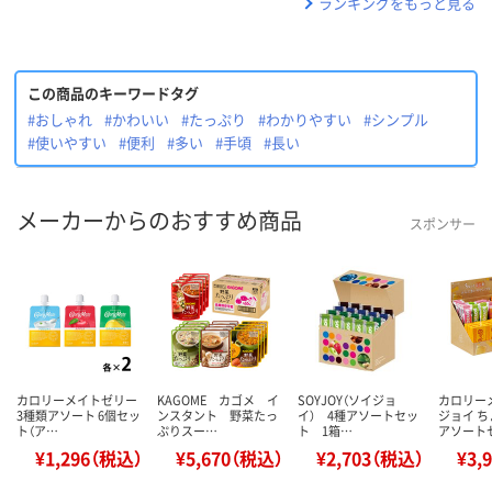
ランキングをもっと見る
この商品のキーワードタグ
#おしゃれ
#かわいい
#たっぷり
#わかりやすい
#シンプル
#使いやすい
#便利
#多い
#手頃
#長い
メーカーからのおすすめ商品
スポンサー
カロリーメイトゼリー
KAGOME カゴメ イ
SOYJOY（ソイジョ
カロリー
3種類アソート 6個セッ
ンスタント 野菜たっ
イ） 4種アソートセッ
ジョイ 
ト（ア…
ぷりスー…
ト 1箱…
アソート
¥1,296（税込）
¥5,670（税込）
¥2,703（税込）
¥3,