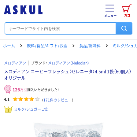
カゴ
メニュー
ホーム
飲料/食品/ギフト/お酒
食品/調味料
ミルク/シュ
メロディアン
ブランド：
メロディアン（Melodian）
メロディアン コーヒーフレッシュ（セレニータ）4.5ml 1袋（60個入）
オリジナル
126
万回
購入いただきました！
4.1
（
171
件のレビュー
）
ミルク/シュガー 1位