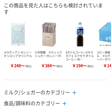
8月10日（月）
8月10日（月）
8月10日（月）
お届け日
この商品を見た人はこちらも検討されていま
す
数量
数量
数量
カゴへ
カゴへ
カ
メロディアン セレニー
三井製糖 スティック
【ボトルコーヒー】ネス
コピー用紙
タ シロップ オリジナル
シュガー（セレニータ）
カフェ エクセラ ボトル
ル マルチ
コーヒー 90…
ーパーホワ
￥248～
￥384～
￥194～
￥1
（税込）
（税込）
（税込）
ミルク/シュガーのカテゴリー
食品/調味料のカテゴリー