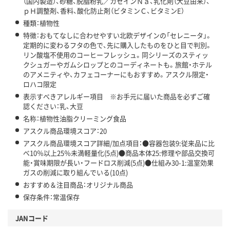
（国内製造）、砂糖、脱脂粉乳／カゼインＮａ、乳化剤（大豆由来）、
ｐＨ調整剤、香料、酸化防止剤（ビタミンＣ、ビタミンE）
種類：植物性
特徴：おもてなしに合わせやすい北欧デザインの「セレニータ」。
定期的に変わるフタの色で、先に購入したものをひと目で判別。
リン酸塩不使用のコーヒーフレッシュ。同シリーズのスティッ
クシュガーやガムシロップとのコーディネートも。旅館・ホテル
のアメニティや、カフェコーナーにもおすすめ。アスクル限定・
ロハコ限定
表示すべきアレルギー項目 ※お手元に届いた商品を必ずご確
認ください：乳、大豆
名称：植物性油脂クリーミング食品
アスクル商品環境スコア：20
アスクル商品環境スコア詳細/加点項目：●容器包装9:従来品に比
べ10％以上25％未満軽量化(5点)●商品本体25:修理や部品交換可
能・賞味期限が長い・フードロス削減(5点)●仕組み30-1:温室効果
ガスの削減に取り組んでいる(10点)
おすすめ＆注目商品：オリジナル商品
保存条件：常温保存
JANコード