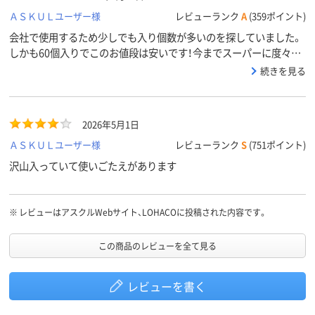
しをつけたりと、面倒な事になった。
ＡＳＫＵＬユーザー様
レビューランク
A
(359ポイント)
会社で使用するため少しでも入り個数が多いのを探していました。
しかも60個入りでこのお値段は安いです！今までスーパーに度々買
いに行っていたので助かります。
続きを見る
2026年5月1日
ＡＳＫＵＬユーザー様
レビューランク
S
(751ポイント)
沢山入っていて使いごたえがあります
※
レビューはアスクルWebサイト、LOHACOに投稿された内容です。
この商品のレビューを全て見る
レビューを書く