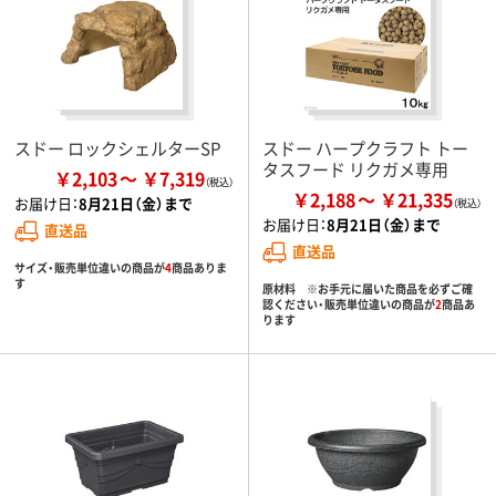
スドー ロックシェルターSP
スドー ハープクラフト トー
タスフード リクガメ専用
￥2,103
￥7,319
￥2,188
￥21,335
お届け日：
8月21日（金）まで
お届け日：
8月21日（金）まで
直送品
直送品
サイズ・販売単位違いの商品が
4
商品ありま
す
原材料 ※お手元に届いた商品を必ずご確
認ください・販売単位違いの商品が
2
商品あ
ります