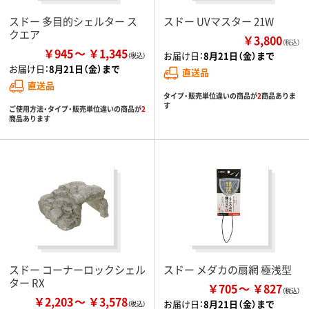
スドー 多目的シェルター ス
スドー UVマスター 21W
クエア
￥3,800
（税込）
￥945
￥1,345
お届け日：
8月21日（金）まで
お届け日：
8月21日（金）まで
直送品
直送品
タイプ・販売単位違いの商品が
2
商品ありま
す
ご使用方法・タイプ・販売単位違いの商品が
2
商品あります
スドー コーナーロックシェル
スドー メダカの扇網 極浅型
ター RX
￥705
￥827
￥2,203
￥3,578
お届け日：
8月21日（金）まで