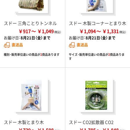
スドー 三角ことりトンネル
スドー 木製コーナーとまり木
￥917
￥1,049
￥1,094
￥1,331
お届け日：
8月21日（金）まで
お届け日：
8月21日（金）まで
直送品
直送品
種別・販売単位違いの商品が
2
商品あります
サイズ・販売単位違いの商品が
2
商品ありま
す
スドー 木製とまり木
スドー CO2拡散器 CO2
￥739
￥1,508
￥1,785
￥1,848