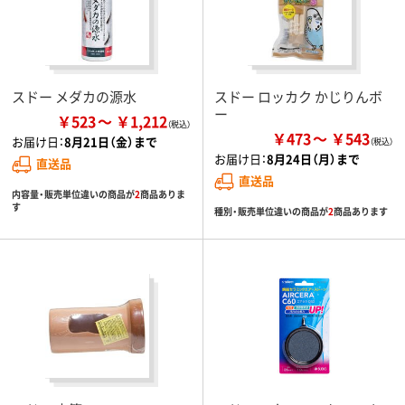
スドー メダカの源水
スドー ロッカク かじりんボ
ー
￥523
￥1,212
￥473
￥543
お届け日：
8月21日（金）まで
お届け日：
8月24日（月）まで
直送品
直送品
内容量・販売単位違いの商品が
2
商品ありま
す
種別・販売単位違いの商品が
2
商品あります