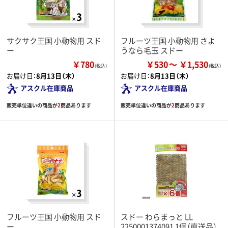
サクサク王国 小動物用 スド
フルーツ王国 小動物用 さよ
ー
うなら毛玉 スドー
￥780
￥530
￥1,530
（税込）
お届け日：
8月13日（木）
お届け日：
8月13日（木）
アスクル在庫商品
アスクル在庫商品
販売単位違いの商品が
2
商品あります
販売単位違いの商品が
2
商品あります
フルーツ王国 小動物用 スド
スドー わらまっと LL
ー
2250001374091 1個（直送品）