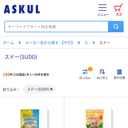
カゴ
メニュー
ホーム
メーカー名から探す - 【サ行】
ス
スドー
スドー(SUDO)
1
180
件（230商品）中 1～50件を表示
表示切替
絞り込み
並び替え
スドー(SUDO)
絞り込み