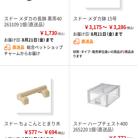
スドー メダカの長鉢 黒茶40
スドー メダカ鉢 15号
263109 1個（直送品）
￥3,175
￥3,286
￥1,730
お届け日：
8月21日（金）まで
（税込）
お届け日：
8月21日（金）まで
直送品
直送品
総合ペットショップ
材質・タイプ・販売単位違いの商品が
2
商品あ
チャームからお届け
ります
スドー ちょこんととまり木
スドー ハープチェスト400
265220 1個（直送品）
￥577
￥694
￥6,772