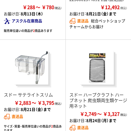
￥288
￥780
￥12,492
（税込）
お届け日：
8月13日（木）
お届け日：
8月21日（金）まで
アスクル在庫商品
直送品
総合ペットショップ
チャームからお届け
販売単位違いの商品が
2
商品あります
スドー サテライトスリム
スドー ハープクラフト ハー
プネット 爬虫類両生類ケージ
￥2,883
￥3,795
用ネット
お届け日：
8月21日（金）まで
￥2,749
￥3,327
直送品
お届け日：
8月24日（月）まで
サイズ・質量・販売単位違いの商品が
2
商品あ
直送品
ります