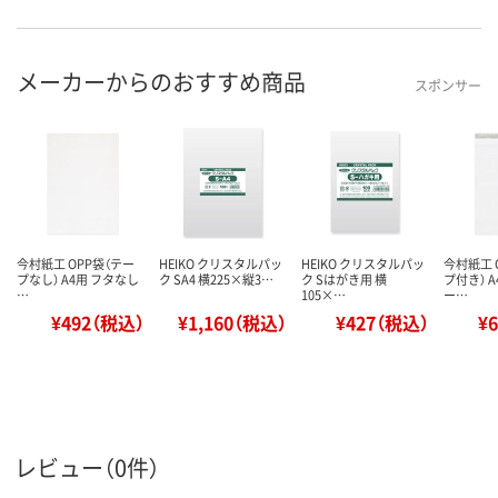
メーカーからのおすすめ商品
スポンサー
今村紙工 OPP袋（テー
HEIKO クリスタルパッ
HEIKO クリスタルパッ
今村紙工 
プなし） A4用 フタなし
ク SA4 横225×縦3…
ク Sはがき用 横
プ付き） A
…
105×…
ー…
¥492（税込）
¥1,160（税込）
¥427（税込）
¥
レビュー（0件）