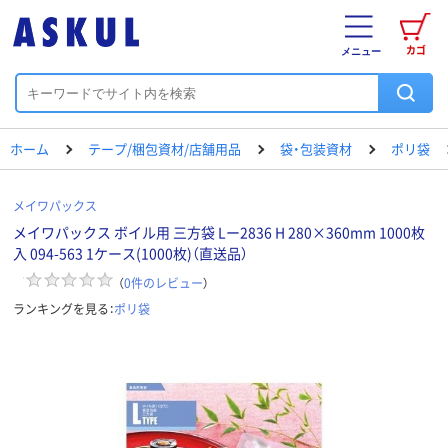
カゴ
メニュー
ホーム
テープ/梱包資材/店舗用品
袋・包装資材
ポリ袋
メイワパックス
メイワパックス ボイル用 三方袋 Lー2836 H 280×360mm 1000枚
入 094-563 1ケース(1000枚)（直送品）
（
0
件のレビュー
）
ランキングを見る：
ポリ袋