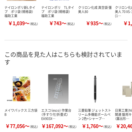
ナイロンポリ新Lタイ
ナイロンポリ TLタイ
クリロン化成 真空袋 彊
クリロン化成
プ ポリ袋（規格袋）
プ ポリ袋（規格袋）
美人80
美人 70 XS-
福助工業
福助工業
(1…
￥1,039～
￥743～
￥935～
￥1,
（税込）
（税込）
（税込）
この商品を見た人はこちらも検討されていま
す
メイワパックス 三方袋
エスコ（esco） 作業台
三菱鉛筆 ジェットスト
日東工業(Ni
B
（手すり付/折畳式）
リーム多機能ボールペ
関連 盤用
EA903X…
ン 2色+シャープ…
（露出形…
￥77,056～
￥167,092～
￥1,760～
￥20,4
（税込）
（税込）
（税込）