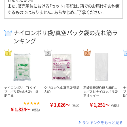
また、販売単位における「セット」表記は、箱でのお届けをお約束
するものではありません。あらかじめご了承ください。
ナイロンポリ袋/真空パック袋の売れ筋ラ
ンキング
ナイロンポリ TLタイ
クリロン化成 真空袋 彊美
石崎電機製作所 SURE エ
ナ
プ ポリ袋（規格袋） 福
人80
ンボス付ナイロンポリ袋
プ
助工業
定寸タイ…
助
￥1,026～
￥1,251～
（税込）
（税込）
￥1,824～
（税込）
ランキングをもっと見る