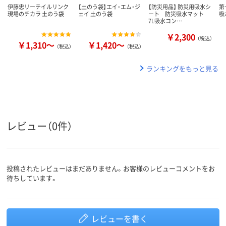
伊藤忠リーテイルリンク
【土のう袋】エイ・エム・ジ
【防災用品】 防災用吸水シ
第
現場のチカラ 土のう袋
ェイ 土のう袋
ート 防災吸水マット
吸
7L吸水コン…
￥2,300
（税込）
￥1,310～
￥1,420～
（税込）
（税込）
ランキングをもっと見る
レビュー（0件）
投稿されたレビューはまだありません。お客様のレビューコメントをお
待ちしています。
レビューを書く