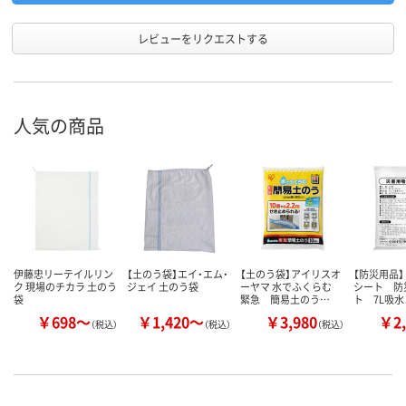
レビューをリクエストする
人気の商品
伊藤忠リーテイルリン
【土のう袋】エイ・エム・
【土のう袋】アイリスオ
【防災用品】
ク 現場のチカラ 土のう
ジェイ 土のう袋
ーヤマ 水でふくらむ
シート 防
袋
緊急 簡易土のう…
ト 7L吸
￥698～
￥1,420～
￥3,980
￥2,
（税込）
（税込）
（税込）