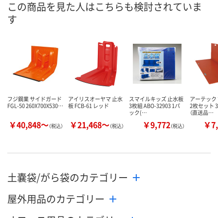
この商品を見た人はこちらも検討されていま
す
フジ鋼業 サイドガード
アイリスオーヤマ 止水
スマイルキッズ 止水板
アーテック
FGL-50 260X700X530…
板 FCB-61 レッド
3枚組 ABO-32903 1パ
2枚セット 35
ック(…
（直送品…
￥40,848～
￥21,468～
￥9,772
￥7,
（税込）
（税込）
（税込）
土嚢袋/がら袋のカテゴリー
屋外用品のカテゴリー