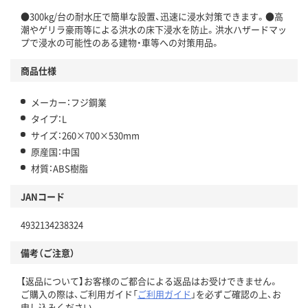
●300kg/台の耐水圧で簡単な設置、迅速に浸水対策できます。●高
潮やゲリラ豪雨等による洪水の床下浸水を防止。洪水ハザードマッ
プで浸水の可能性のある建物・車等への対策用品。
商品仕様
メーカー：フジ鋼業
タイプ：L
サイズ：260×700×530mm
原産国：中国
材質：ABS樹脂
JANコード
4932134238324
備考（ご注意）
【返品について】お客様のご都合による返品はお受けできません。
ご購入の際は、ご利用ガイド「
ご利用ガイド
」を必ずご確認の上、お
申し込みください。