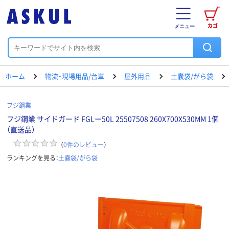
カゴ
メニュー
ホーム
物流・現場用品/台車
屋外用品
土嚢袋/がら袋
フジ鋼業
フジ鋼業 サイドガード FGLー50L 25507508 260X700X530MM 1個
（直送品）
（
0
件のレビュー
）
ランキングを見る：
土嚢袋/がら袋