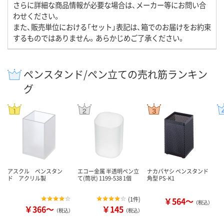
さらに詳細な商品情報が必要な場合は、メーカー等にお問い合
わせください。
また、販売単位における「セット」表記は、箱でのお届けをお約束
するものではありません。あらかじめご了承ください。
ペンスタンド/ペン立ての売れ筋ランキン
グ
アスクル ペンスタン
エコー金属 半透明ペン立
ナカバヤシ ペンスタンド
ド アクリル製
て(筒状) 1199-538 1個
角型 PS-K1
(
1件
)
￥564～
（税込）
￥366～
￥145
（税込）
（税込）