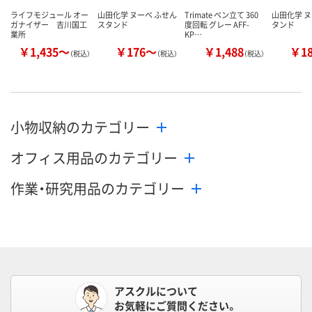
ライフモジュール オー
山田化学 ヌーベ ふせん
Trimate ペン立て 360
山田化学 ヌ
ガナイザー 吉川国工
スタンド
度回転 グレー AFF-
タンド
業所
KP…
￥1,435～
￥176～
￥1,488
￥1
（税込）
（税込）
（税込）
小物収納のカテゴリー
オフィス用品のカテゴリー
作業・研究用品のカテゴリー
アスクルについて
お気軽にご質問ください。