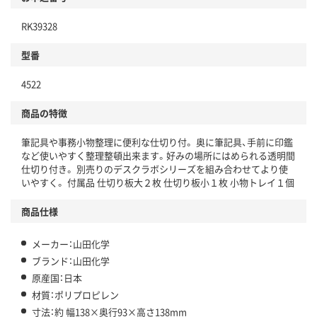
RK39328
型番
4522
商品の特徴
筆記具や事務小物整理に便利な仕切り付。 奥に筆記具、手前に印鑑
など使いやすく整理整頓出来ます。好みの場所にはめられる透明間
仕切り付き。 別売りのデスクラボシリーズを組み合わせてより使
いやすく。 付属品 仕切り板大２枚 仕切り板小１枚 小物トレイ１個
商品仕様
メーカー：山田化学
ブランド：山田化学
原産国：日本
材質：ポリプロピレン
寸法：約 幅138×奥行93×高さ138mm