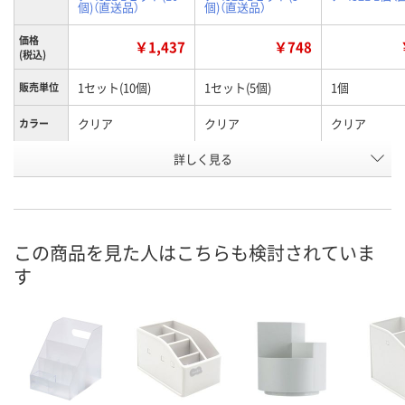
個)（直送品）
個)（直送品）
価格
￥1,437
￥748
(税込)
1セット(10個)
1セット(5個)
1個
販売単位
クリア
クリア
クリア
カラー
お申込番
詳しく見る
RX77305
RX77298
RK39302
号
直送品
直送品
直送品
在庫
8月26日（水）まで
8月26日（水）まで
8月26日（水）
お届け日
この商品を見た人はこちらも検討されていま
す
数量
数量
数量
カゴへ
カゴへ
カ