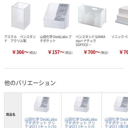
アスクル ペンスタン
山田化学 DeskLabo プ
ペンスタンド SANKA
ソニック 
ド アクリル製
チポケット
squ+ ナチュラ
SOFFICE…
￥366～
￥157～
￥700～
￥7
（税込）
（税込）
（税込）
他のバリエーション
商品名
山田化学 DeskLabo
山田化学 DeskLabo
山田化学 Desk
プチポケット クリ
プチポケット クリ
プチポケット
ア 4521 1セット(10
ア 4521 1セット(5
ア 4521 1個