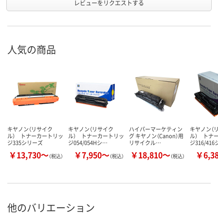
レビューをリクエストする
人気の商品
キヤノン（リサイク
キヤノン（リサイク
ハイパーマーケティン
キヤノン（
ル） トナーカートリッ
ル） トナーカートリッ
グ キヤノン（Canon）用
ル） トナ
ジ335シリーズ
ジ054/054Hシ…
リサイクル…
ジ316/41
￥13,730～
￥7,950～
￥18,810～
￥6,3
（税込）
（税込）
（税込）
他のバリエーション