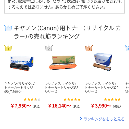
また、販売単位における「セット」表記は、箱でのお届けをお約束
するものではありません。あらかじめご了承ください。
キヤノン（Canon）用トナー（リサイクル カ
ラー）の売れ筋ランキング
キヤノン（リサイクル）
キヤノン（リサイクル）
キヤノン（リサイクル）
キ
トナーカートリッジ
トナーカートリッジ335
トナーカートリッジ329
ト
054/054Hシ…
シリーズ
シリーズ
3
￥7,950～
￥16,140～
￥3,990～
（税込）
（税込）
（税込）
ランキングをもっと見る