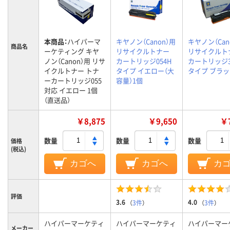
本商品：
ハイパーマ
キヤノン（Canon）用
キヤノン（Can
商品名
ーケティング キヤ
リサイクルトナー
リサイクルト
ノン（Canon）用 リサ
カートリッジ054H
カートリッジ33
イクルトナー トナ
タイプ イエロー（大
タイプ ブラッ
ーカートリッジ055
容量）1個
対応 イエロー 1個
（直送品）
￥8,875
￥9,650
￥7
数量
数量
数量
価格
(税込)
カゴへ
カゴへ
カ
評価
3.6
4.0
（
3件
）
（
3件
）
ハイパーマーケティ
ハイパーマーケティ
ハイパーマー
メーカー