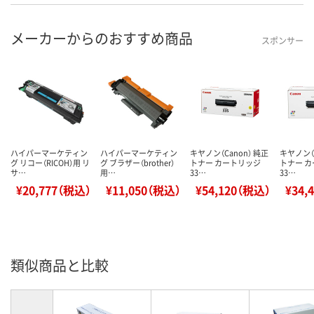
メーカーからのおすすめ商品
スポンサー
ハイパーマーケティン
ハイパーマーケティン
キヤノン（Canon） 純正
キヤノン（C
グ リコー（RICOH）用 リ
グ ブラザー（brother）
トナー カートリッジ
トナー 
サ…
用…
33…
33…
¥20,777（税込）
¥11,050（税込）
¥54,120（税込）
¥34,
類似商品と比較