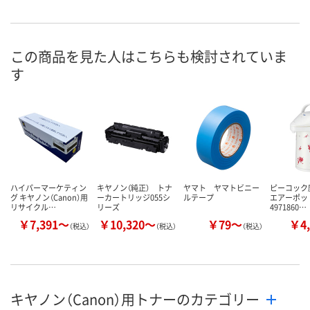
お申込番
RK42024
RK41160
RK40735
号
直送品
直送品
直送品
在庫
この商品を見た人はこちらも検討されていま
す
8月24日（月）まで
8月24日（月）まで
8月24日（月）
お届け日
数量
数量
数量
カゴへ
カゴへ
カ
ハイパーマーケティン
キヤノン（純正） トナ
ヤマト ヤマトビニー
ピーコック
グ キヤノン（Canon）用
ーカートリッジ055シ
ルテープ
エアーポット 
リサイクル…
リーズ
4971860…
￥7,391～
￥10,320～
￥79～
￥4,
（税込）
（税込）
（税込）
キヤノン（Canon）用トナーのカテゴリー