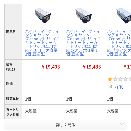
ハイパーマーケティ
ハイパーマーケティ
ハイパーマー
商品名
ング キヤノン
ング キヤノン
ング キヤノン
（Canon）用 リサイク
（Canon）用 リサイク
（Canon）用
ルトナー トナーカ
ルトナー トナーカ
ルトナー ト
ートリッジ055H対
ートリッジ055H対
ートリッジ05
応 イエロー 大容量
応 シアン 大容量 1
応 ブラック 
1個（直送品）
個（直送品）
1個（直送品）
価格
￥19,438
￥19,438
￥17
(税込)
評価
1.0
（
1件
）
1個
1個
1個
販売単位
カートリ
大容量
大容量
大容量
ッジ容量
詳しく見る
イエロー
シアン
ブラック
カラー