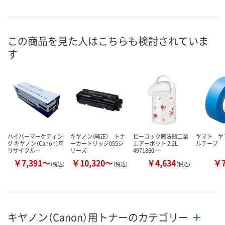
お申込番
RK42024
RK41160
RK40735
号
直送品
直送品
直送品
在庫
この商品を見た人はこちらも検討されていま
す
8月24日（月）まで
8月24日（月）まで
8月24日（月）
お届け日
数量
数量
数量
カゴへ
カゴへ
カ
ハイパーマーケティン
キヤノン（純正） トナ
ピーコック魔法瓶工業
ヤマト ヤ
グ キヤノン（Canon）用
ーカートリッジ055シ
エアーポット 2.2L
ルテープ
リサイクル…
リーズ
4971860…
￥7,391～
￥10,320～
￥4,634
￥
（税込）
（税込）
（税込）
キヤノン（Canon）用トナーのカテゴリー