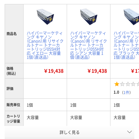
ハイパーマーケティ
ハイパーマーケティ
ハイパーマー
商品名
ング キヤノン
ング キヤノン
ング キヤノン
（Canon）用 リサイク
（Canon）用 リサイク
（Canon）用
ルトナー トナーカ
ルトナー トナーカ
ルトナー ト
ートリッジ055H対
ートリッジ055H対
ートリッジ05
応 イエロー 大容量
応 シアン 大容量 1
応 ブラック 
1個（直送品）
個（直送品）
1個（直送品）
価格
￥19,438
￥19,438
￥17
(税込)
評価
1.0
（
1件
）
1個
1個
1個
販売単位
カートリ
大容量
大容量
大容量
ッジ容量
詳しく見る
イエロー
シアン
ブラック
カラー