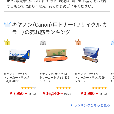
また、販売単位における「セット」表記は、箱でのお届けをお約束
するものではありません。あらかじめご了承ください。
キヤノン（Canon）用トナー（リサイクル カ
ラー）の売れ筋ランキング
キヤノン（リサイクル）
キヤノン（リサイクル）
キヤノン（リサイクル）
キ
トナーカートリッジ
トナーカートリッジ335
トナーカートリッジ329
ル
054/054Hシ…
シリーズ
シリーズ
3
￥7,950～
￥16,140～
￥3,990～
（税込）
（税込）
（税込）
ランキングをもっと見る