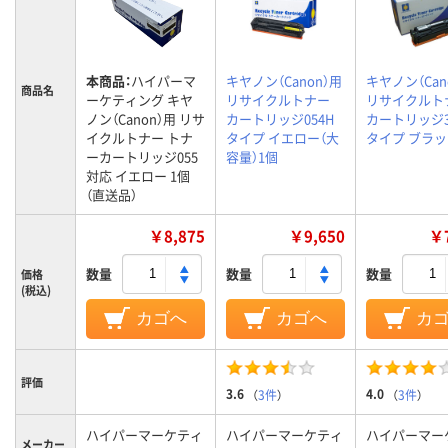
本商品：
ハイパーマ
キヤノン（Canon）用
キヤノン（Can
商品名
ーケティング キヤ
リサイクルトナー
リサイクルト
ノン（Canon）用 リサ
カートリッジ054H
カートリッジ33
イクルトナー トナ
タイプ イエロー（大
タイプ ブラッ
ーカートリッジ055
容量）1個
対応 イエロー 1個
（直送品）
￥8,875
￥9,650
￥7
数量
数量
数量
価格
(税込)
カゴへ
カゴへ
カ
評価
3.6
4.0
（
3件
）
（
3件
）
ハイパーマーケティ
ハイパーマーケティ
ハイパーマー
メーカー