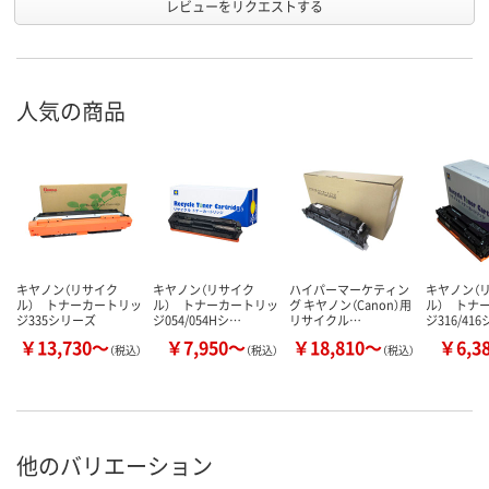
レビューをリクエストする
人気の商品
キヤノン（リサイク
キヤノン（リサイク
ハイパーマーケティン
キヤノン（
ル） トナーカートリッ
ル） トナーカートリッ
グ キヤノン（Canon）用
ル） トナ
ジ335シリーズ
ジ054/054Hシ…
リサイクル…
ジ316/41
￥13,730～
￥7,950～
￥18,810～
￥6,3
（税込）
（税込）
（税込）
他のバリエーション