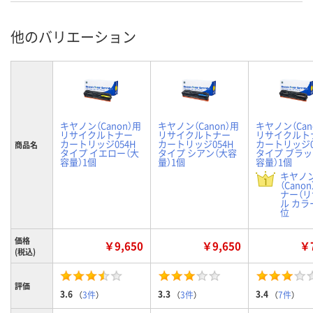
他のバリエーション
キヤノン（Canon）用
キヤノン（Canon）用
キヤノン（Can
リサイクルトナー
リサイクルトナー
リサイクルト
カートリッジ054H
カートリッジ054H
カートリッジ0
商品名
タイプ イエロー（大
タイプ シアン（大容
タイプ ブラッ
容量）1個
量）1個
容量）1個
キヤノ
（Cano
ナー（
ル カラー
位
価格
￥9,650
￥9,650
￥7
(税込)
評価
3.6
3.3
3.4
（
3件
）
（
3件
）
（
7件
）