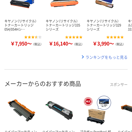
キヤノン（リサイクル）
キヤノン（リサイクル）
キヤノン（リサイクル）
キ
トナーカートリッジ
トナーカートリッジ335
トナーカートリッジ329
ル
054/054Hシ…
シリーズ
シリーズ
3
￥7,950～
￥16,140～
￥3,990～
（税込）
（税込）
（税込）
ランキングをもっと見る
メーカーからのおすすめ商品
スポンサー
ハイパーマーケティン
ハイパーマーケティン
ブラザー（brother） 純
ハイパー