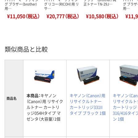
グ ブラザー（brother）
グ リコー（RICOH）用 リ
正トナー TN-29J…
グ ブラザー
用…
サ…
用…
¥11,050（税込）
¥20,777（税込）
¥10,580（税込）
¥11,
類似商品と比較
本商品：
キヤノン
キヤノン（Canon）用
キヤノン（Can
商品名
（Canon）用 リサイク
リサイクルトナー
リサイクルト
ルトナー カートリ
カートリッジ331II
カートリッジ
ッジ054Hタイプ マ
タイプ ブラック 1個
316/416タイ
ゼンタ（大容量）1個
ン 1個