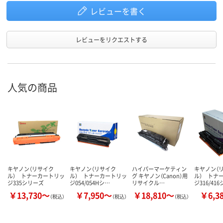
レビューを書く
レビューをリクエストする
人気の商品
キヤノン（リサイク
キヤノン（リサイク
ハイパーマーケティン
キヤノン（
ル） トナーカートリッ
ル） トナーカートリッ
グ キヤノン（Canon）用
ル） トナ
ジ335シリーズ
ジ054/054Hシ…
リサイクル…
ジ316/41
￥13,730～
￥7,950～
￥18,810～
￥6,3
（税込）
（税込）
（税込）