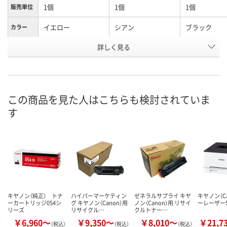
1個
1個
1個
販売単位
イエロー
シアン
ブラック
カラー
お申込番
詳しく見る
E764341
E764340
E764338
号
2点
2点
あり
在庫
8月10日（月）
8月10日（月）
8月10日（月）
お届け日
この商品を見た人はこちらも検討されていま
す
数量
数量
数量
カゴへ
カゴへ
カ
キヤノン（純正） トナ
ハイパーマーケティン
ゼネラルサプライ キヤ
キヤノン（Ca
ーカートリッジ054シ
グ キヤノン（Canon）用
ノン（Canon）用 リサイ
ーレーザーSa
リーズ
リサイクル…
クルトナー…
￥6,960～
￥9,350～
￥8,010～
￥21,7
（税込）
（税込）
（税込）