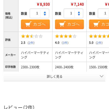
￥8,930
￥7,140
￥6
数量
数量
数量
価格
(税込)
カゴへ
カゴへ
カ
評価
2.5
4.0
5.0
（
2件
）
（
3件
）
（
2件
）
ハイパーマーケティ
ハイパーマーケティ
ハイパーマー
メーカー
ング
ング
ング
2300、2300枚
2400、2400枚
1500、1500枚
印字枚数
カラーグ
詳しく見る
レッド系
ブラック系
ブルー系
ループ
対応メー
キヤノン
キヤノン
キヤノン
カー
アスクル
商品環境
レビュー（2件）
スコア