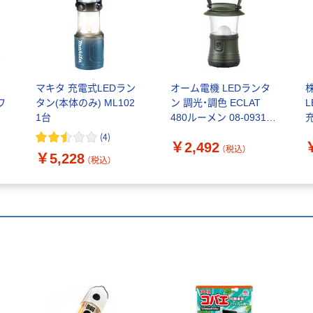
ラ
マキタ 充電式LEDラン
オーム電機 LEDランタ
ワ
タン(本体のみ) ML102
ン 調光・調色 ECLAT
1台
480ルーメン 08-0931 1
個
(
4
)
￥2,492
（税込）
￥5,228
（税込）