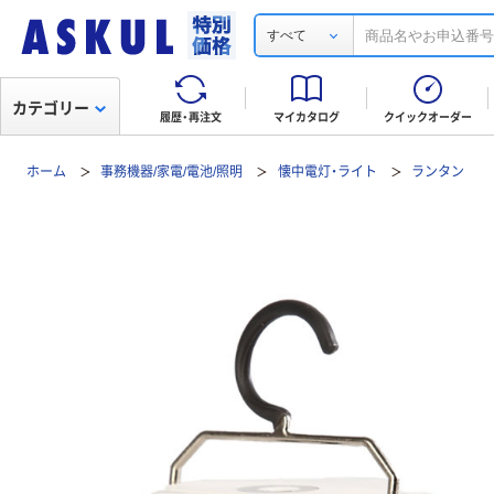
すべて
カテゴリー
履歴・再注文
マイカタログ
クイックオーダー
ホーム
事務機器/家電/電池/照明
懐中電灯・ライト
ランタン