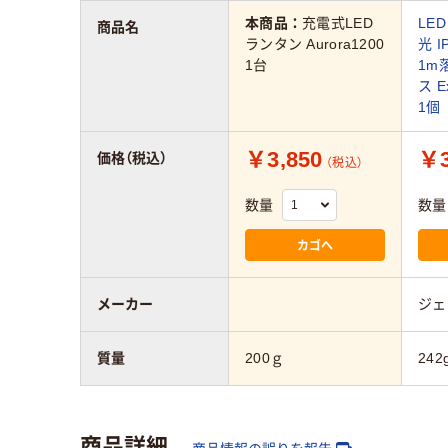
本商品：
充電式LED
LE
商品名
ランタン Aurora1200
光 
1台
1m
ス E
1個
￥3,850
￥3
価格（税込）
（税込）
数量
数量
カゴへ
メーカー
ジェ
質量
200ｇ
242
商品詳細