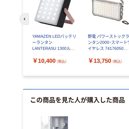
前のスライドへ
HM） LED
YAMAZEN LEDバッテリ
野電 パワーストック
SBポート付
ーランタン
ンタン2000・スマート
X4 充電式＆
LANTERASU 1300ルー
イヤレス 74176050
CY1-G
メン 10050mAh BBL-
LOGOS/ロゴス
￥10,400
￥13,750
300(BK) 1台
（税込）
（税込）
~
（税込）
この商品を見た人が購入した商品