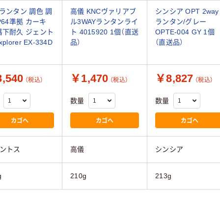
Dランタン 調色 調
高儀 KNCヴァリアブ
シンシア OPT 2way
IP64準拠 カーキ
ル3WAYランタンライ
ランタン/グレー
落下耐久 ジェント
ト 4015920 1個（直送
OPTE-004 GY 1個
xplorer EX-334D
品）
（直送品）
,540
￥1,470
￥8,827
（税込）
（税込）
（税込）
数量
数量
カゴへ
カゴへ
カゴへ
ントス
高儀
シンシア
g
210g
213g