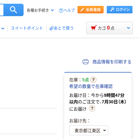
ヘルプ
各種お手続き
0
スイートポイント
あとで買う
カゴ
点
商品情報を印刷する
在庫：
5点
希望の数量で在庫確認
お届け日：今から
9時間47分
以内
のご注文で、
7月30日（木）
にお届け
お届け先：