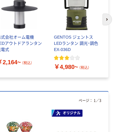
次のスライド
株式会社オーム電機
GENTOS ジェントス
TRIFACE
LEDアウトドアランタン
LEDランタン 調光・調色
ークライト W
充電式
EX-036D
1個
￥2,164~
￥2,080
（税込）
￥4,980~
（税込）
ページ：
1
／
3
オリジナル
人気商品