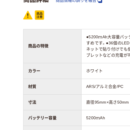
商品情報の誤りを報告
●5200ｍAh大容量
すめです。●36個のL
商品の特徴
ネットで貼り付けでも
ブレットなどの充電が
カラー
ホワイト
材質
ARS/アルミ合金/PC
寸法
直径95mm×高さ50mm
バッテリー容量
5200ｍAh