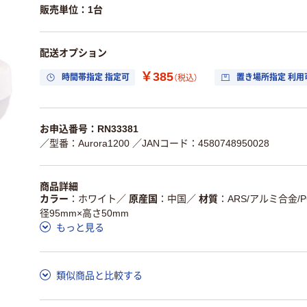
販売単位：1台
配送オプション
￥385
時間帯指定 指定可
置き場所指定 利用
（税込）
お申込番号：RN33381
／型番：Aurora1200
／JANコード：4580748950028
商品詳細
カラー
ホワイト
／
原産国
中国
／
材質
ARS/アルミ合金/P
径95mm×高さ50mm
もっと見る
類似商品と比較する