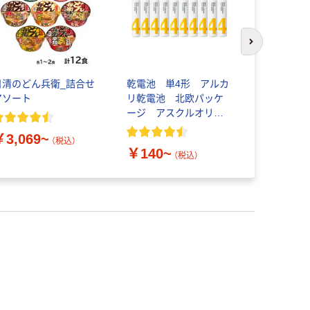
次のスライド
日清のどん兵衛_詰合せ
乾電池 単4形 アルカ
スリーエム（
アソート
リ乾電池 北欧パッケ
イット ふせ
ージ アスクルオリジ
着・再生紙
ナル
75mm×7
￥3,069~
カラー
（税込）
￥140~
￥289~
（税込）