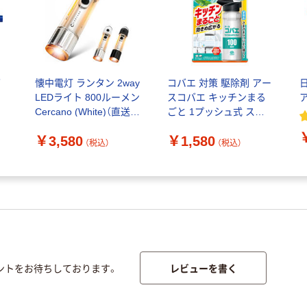
グ
懐中電灯 ランタン 2way
コバエ 対策 駆除剤 アー
LEDライト 800ルーメン
スコバエ キッチンまる
Cercano (White)（直送
ごと 1プッシュ式 スプ
品）
レー 100回分 1個 予防
￥3,580
￥1,580
退治 ゴミ箱 ワンプッシ
（税込）
（税込）
ュ アース製薬
レビューを書く
ントをお待ちしております。