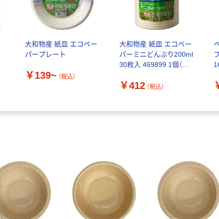
ト
大和物産 紙皿 エコペー
大和物産 紙皿 エコペー
パープレート
パーミニどんぶり200ml
30枚入 469899 1個（直
1
￥139~
送品）
（税込）
￥412
（税込）