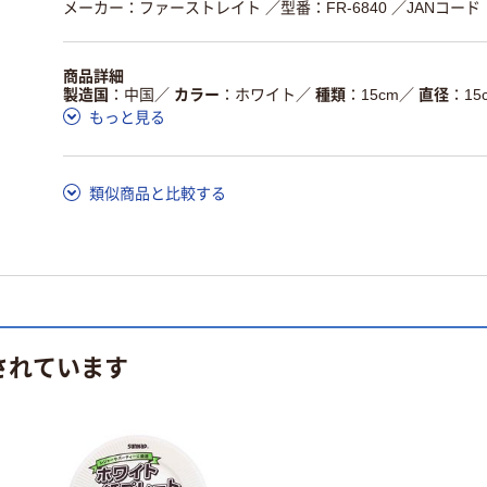
メーカー：ファーストレイト
／型番：FR-6840
／JANコード：4
商品詳細
製造国
中国
／
カラー
ホワイト
／
種類
15cm
／
直径
15
もっと見る
類似商品と比較する
されています