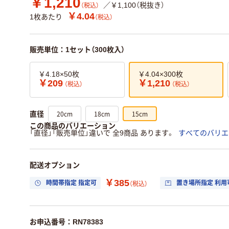
￥1,210
／￥1,100（税抜き）
（税込）
￥4.04
1枚あたり
（税込）
販売単位：1セット（300枚入）
￥4.18×50枚
￥4.04×300枚
￥209
￥1,210
（税込）
（税込）
20cm
18cm
15cm
直径
この商品のバリエーション
「直径」「販売単位」違いで 全9商品 あります。
すべてのバリエ
配送オプション
￥385
時間帯指定 指定可
置き場所指定 利用
（税込）
お申込番号：RN78383