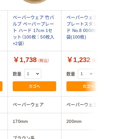
パ
ペーパーウェア 竹パ
ペーパーウェア 紙皿
ペーパー
ル
ルプ ペーパープレー
プレートスタンダー
ルプ ペ
ト ハード 17cm 1セ
ド No.8 00086786 1
160ml 
ット（100枚：50枚入
袋(100枚)
50枚入×
×2袋）
￥1,738
￥1,232
￥22,
（税込）
（税込）
数量
数量
数量
カゴへ
カゴへ
ペーパーウェア
ペーパーウェア
ペーパー
170mm
200mm
105mm
ブラウン系
ブラウン