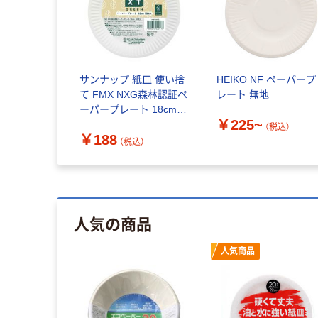
サンナップ 紙皿 使い捨
HEIKO NF ペーパープ
て FMX NXG森林認証ペ
レート 無地
ーパープレート 18cm
￥225~
18枚入 323596 1個
（税込）
￥188
（税込）
人気の商品
人気商品