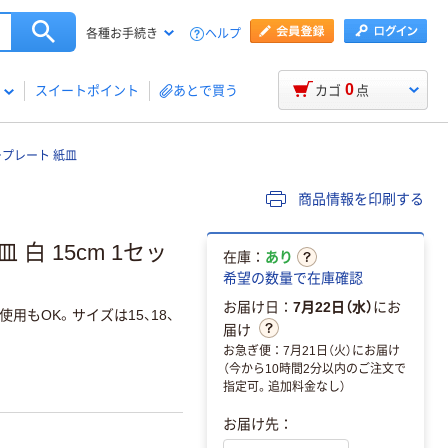
ヘルプ
各種お手続き
0
スイートポイント
あとで買う
カゴ
点
プレート 紙皿
商品情報を印刷する
白 15cm 1セッ
在庫：
あり
希望の数量で在庫確認
お届け日：
7月22日（水）
にお
もOK。サイズは15、18、
届け
お急ぎ便：7月21日（火）にお届け
（今から10時間2分以内のご注文で
指定可。追加料金なし）
お届け先：