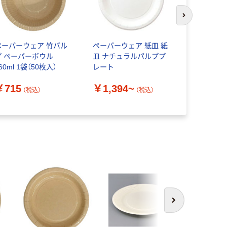
次のスライド
ペーパーウェア 竹パル
ペーパーウェア 紙皿 紙
シモジマ 
プ ペーパーボウル
皿 ナチュラルパルププ
カレー皿 L
60ml 1袋（50枚入）
レート
00449102
￥715
￥1,394~
￥1,001
（税込）
（税込）
次へ