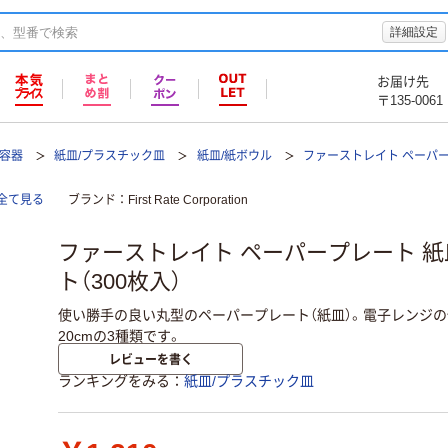
詳細設定
お届け先
〒135-0061
て容器
紙皿/プラスチック皿
紙皿/紙ボウル
ファーストレイト ペーパー
全て見る
ブランド
First Rate Corporation
ファーストレイト ペーパープレート 紙皿 
ト（300枚入）
使い勝手の良い丸型のペーパープレート（紙皿）。電子レンジの使用
20cmの3種類です。
レビューを書く
ランキングをみる
紙皿/プラスチック皿