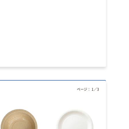
ページ：
1
／
3
人気商品