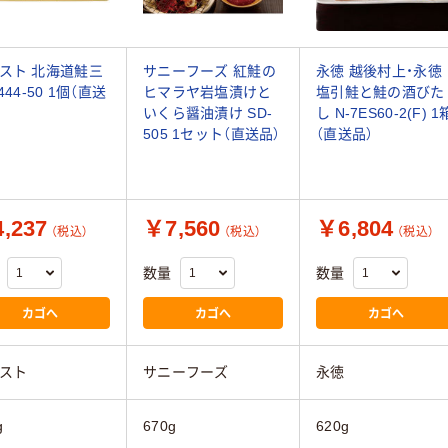
スト 北海道鮭三
サニーフーズ 紅鮭の
永徳 越後村上・永徳
444-50 1個（直送
ヒマラヤ岩塩漬けと
塩引鮭と鮭の酒びた
いくら醤油漬け SD-
し N-7ES60-2(F) 1
505 1セット（直送品）
（直送品）
,237
￥7,560
￥6,804
（税込）
（税込）
（税込）
数量
数量
カゴへ
カゴへ
カゴへ
スト
サニーフーズ
永徳
g
670g
620g