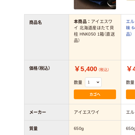
本商品：
アイエスワ
エル
商品名
イ 北海道産ほたて貝
昧 6
柱 HNK050 1箱（直送
品）
品）
￥5,400
￥4
価格（税込）
（税込）
数量
数量
カゴへ
メーカー
アイエスワイ
エル
質量
650g
650