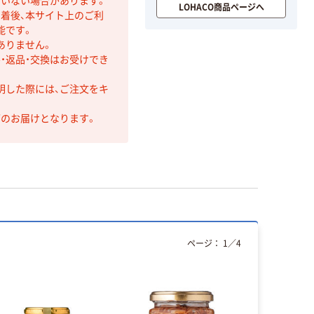
ていない場合があります。
LOHACO商品ページへ
着後、本サイト上のご利
能です。
ありません。
・返品・交換はお受けでき
明した際には、ご注文をキ
第のお届けとなります。
ページ：
1
／
4
本気プ