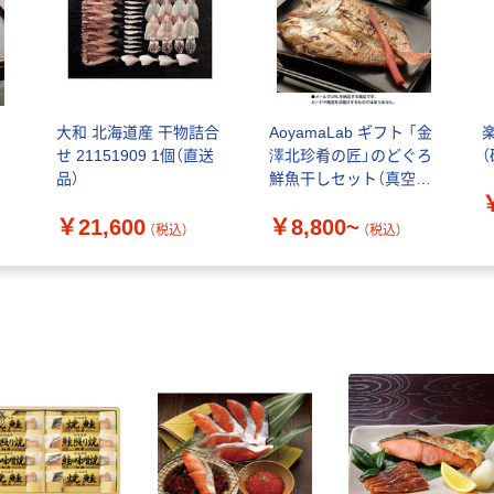
っ
大和 北海道産 干物詰合
AoyamaLab ギフト 「金
せ 21151909 1個（直送
澤北珍肴の匠」のどぐろ
品）
鮮魚干しセット（真空1
尾 x 2）
￥21,600
￥8,800~
（税込）
（税込）