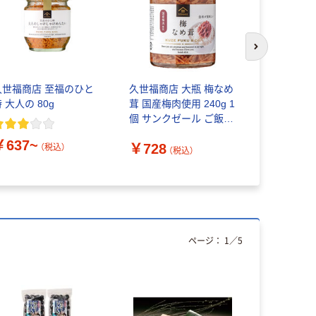
次のスライド
久世福商店 至福のひと
久世福商店 大瓶 梅なめ
トイレット
 大人の 80g
茸 国産梅肉使用 240g 1
ブル60ｍ 
個 サンクゼール ご飯の
6ロール リ
おとも
芯あり F
￥637~
￥728
（税込）
（税込）
￥446~
ページ：
1
／
5