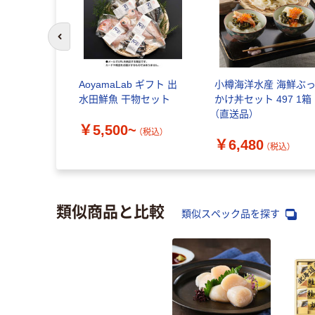
前のスライドへ
AoyamaLab ギフト 出
小樽海洋水産 海鮮ぶ
水田鮮魚 干物セット
かけ丼セット 497 1箱
（直送品）
￥5,500~
（税込）
￥6,480
（税込）
類似商品と比較
類似スペック品を探す