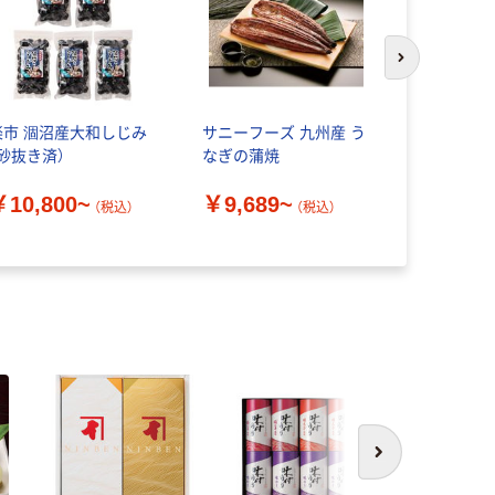
次のスライド
楽市 涸沼産大和しじみ
サニーフーズ 九州産 う
魚三楼 京都
（砂抜き済）
なぎの蒲焼
なぎ蒲焼と
1923062
￥10,800~
￥9,689~
（税込）
（税込）
￥16,20
次へ