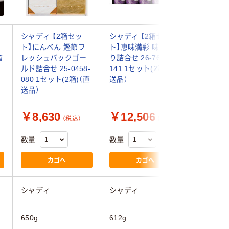
シャディ 【2箱セッ
シャディ 【2箱セッ
シャディ 
ト】にんべん 鰹節フ
ト】恵味満彩 味付の
ト】大森
箱
レッシュパックゴー
り詰合せ 26-7615-
のり卓上詰
ルド詰合せ 25-0458-
141 1セット(2箱)（直
0457-0
080 1セット(2箱)（直
送品）
箱)（直送
送品）
￥8,630
￥12,506
￥6,9
（税込）
（税込）
数量
数量
数量
カゴへ
カゴへ
シャディ
シャディ
シャディ
650g
612g
680g