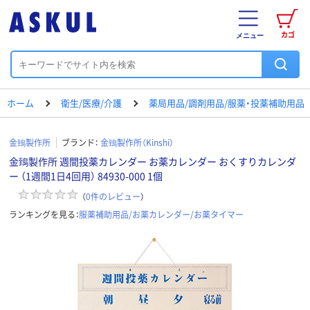
カゴ
メニュー
ホーム
衛生/医療/介護
薬局用品/調剤用品/服薬・投薬補助用品
金鵄製作所
ブランド：
金鵄製作所（Kinshi）
金鵄製作所 週間投薬カレンダー お薬カレンダー おくすりカレンダ
ー （1週間1日4回用） 84930-000 1個
（
0
件のレビュー
）
ランキングを見る：
服薬補助用品/お薬カレンダー/お薬タイマー