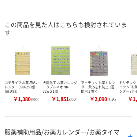
この商品を見た人はこちらも検討されていま
す
コモライフ お薬収納カ
大同化工 お薬カレンダ
アーテック お薬カレン
ドリテック
レンダー 390625 1個
ーダブルネオ NK-
ダー 飲み忘れ防止 1週
イテム「お薬
（直送品）
32WG 1個
間用 370×…
ンダー」ア
￥1,380
￥1,851
￥2,090
￥1,
（税込）
（税込）
（税込）
服薬補助用品/お薬カレンダー/お薬タイマ