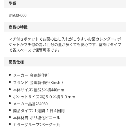
型番
84930-000
商品の特徴
マチ付きポケットでお薬の出し入れがしやすいお薬カレンダー。ポ
ケットがマチ付の為、1回分の量が多くても安心です。壁掛けタイプ
で省スペースで保管可能です。
商品仕様
メーカー：金鵄製作所
ブランド：金鵄製作所（Kinshi）
本体サイズ：縦625×横440mm
ポケットサイズ：縦５０×横９０ｍｍ
メーカー品番：84930
商品タイプ：１週間 １日４回用
本体材質：ポリ塩化ビニール
カラーグループ：ベージュ系