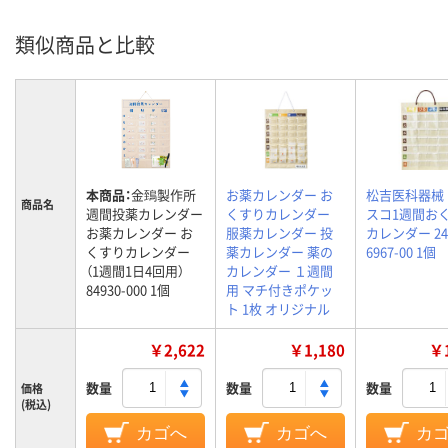
類似商品と比較
本商品：
金鵄製作所
お薬カレンダー お
松吉医科器械
商品名
週間投薬カレンダー
くすりカレンダー
スコ1週間お
お薬カレンダー お
服薬カレンダー 投
カレンダー 24
くすりカレンダー
薬カレンダー 薬の
6967-00 1個
（1週間1日4回用）
カレンダー １週間
84930-000 1個
用 マチ付きポケッ
ト 1枚 オリジナル
￥2,622
￥1,180
￥1
数量
数量
数量
価格
(税込)
カゴへ
カゴへ
カ