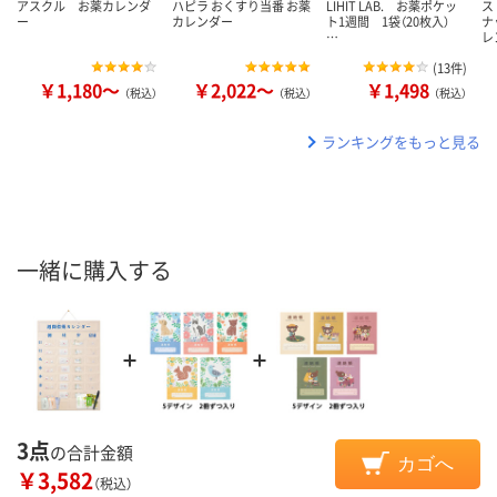
アスクル お薬カレンダ
ハピラ おくすり当番 お薬
LIHIT LAB. お薬ポケッ
ス
ー
カレンダー
ト1週間 1袋（20枚入）
ナ
…
レ
(
13件
)
￥1,180～
￥2,022～
￥1,498
（税込）
（税込）
（税込）
ランキングをもっと見る
一緒に購入する
3点
の合計金額
カゴへ
￥3,582
（税込）