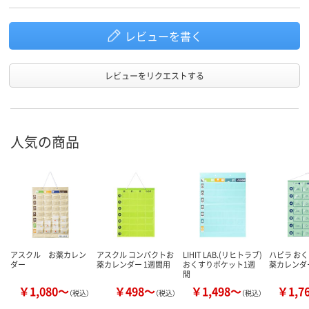
レビューを書く
レビューをリクエストする
人気の商品
アスクル お薬カレン
アスクル コンパクトお
LIHIT LAB.(リヒトラブ)
ハピラ おく
ダー
薬カレンダー 1週間用
おくすりポケット1週
薬カレンダ
間
￥1,080～
￥498～
￥1,498～
￥1,7
（税込）
（税込）
（税込）