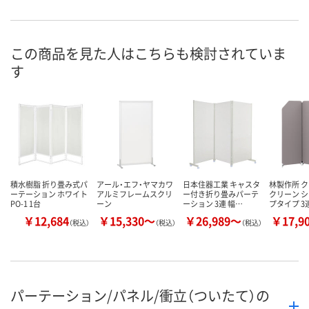
お申込番
RP99563
RP99575
RP99576
号
あり
あり
あり
在庫
この商品を見た人はこちらも検討されていま
す
8月9日（日）
8月9日（日）
8月9日（日）
お届け日
数量
数量
数量
カゴへ
カゴへ
カ
積水樹脂 折り畳み式パ
アール・エフ・ヤマカワ
日本住器工業 キャスタ
林製作所 ク
ーテーション ホワイト
アルミフレームスクリ
ー付き折り畳みパーテ
クリーン 
PO-1 1台
ーン
ーション 3連 幅…
プタイプ 3
￥12,684
￥15,330～
￥26,989～
￥17,9
（税込）
（税込）
（税込）
パーテーション/パネル/衝立（ついたて）の