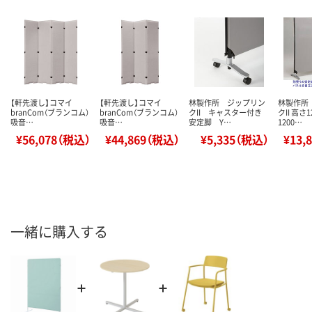
【軒先渡し】コマイ
【軒先渡し】コマイ
林製作所 ジップリン
林製作所
branCom（ブランコム）
branCom（ブランコム）
クII キャスター付き
クII 高さ
吸音…
吸音…
安定脚 Y…
1200…
¥56,078（税込）
¥44,869（税込）
¥5,335（税込）
¥13,
一緒に購入する