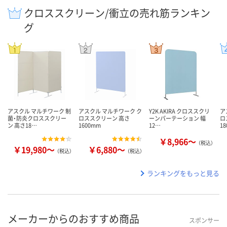
クロススクリーン/衝立の売れ筋ランキン
グ
アスクル マルチワーク 制
アスクル マルチワーク ク
Y2K AKIRA クロススクリ
ア
菌・防炎クロススクリー
ロススクリーン 高さ
ーンパーテーション 幅
ロ
ン 高さ18…
1600mm
12…
1
￥8,966～
（税込）
￥19,980～
￥6,880～
（税込）
（税込）
ランキングをもっと見る
メーカーからのおすすめ商品
スポンサー