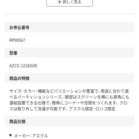
分別・リサイクルしやすい設計
詳しく見る
環境に配慮した材料を使用
商品
お申込番号
本体
省資源・省エネ・節水
RP99567
分別・リサイクルしやすい設計
型番
独自の回収スキームがある
仕組
AZCS-1218(GR)
アスクルで資源循環している
商品の特徴
温室効果ガスなどの削減
サイズ・カラー・機能などバリエーションが豊富で、用途に合わて選
この商品の環境配慮ポイントです。下記商品詳細「
べるパーティションシリーズ。脚部はスクリーンを横にも直角にも
アスクル商品環境スコア詳細／加点項目
」で確認できます。
連結設置できる仕様で、簡単にコーナーや空間をつくれます。クロ
スは取り外して洗濯が可能です。アスクル限定・ロハコ限定
商品仕様
メーカー：アスクル