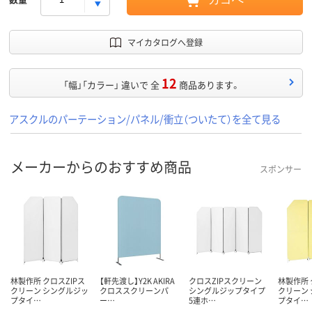
マイカタログへ登録
12
「幅」「カラー」 違いで 全
商品あります。
アスクルのパーテーション/パネル/衝立（ついたて）を全て見る
メーカーからのおすすめ商品
スポンサー
林製作所 クロスZIPス
【軒先渡し】Y2K AKIRA
クロスZIPスクリーン
林製作所 
クリーン シングルジッ
クロススクリーンパ
シングルジップタイプ
クリーン
プタイ…
ー…
5連ホ…
プタイ…