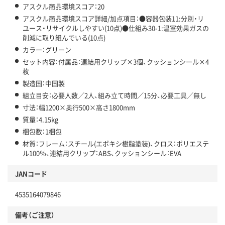
アスクル商品環境スコア：20
アスクル商品環境スコア詳細/加点項目：●容器包装11:分別・リ
ユース・リサイクルしやすい(10点)●仕組み30-1:温室効果ガスの
削減に取り組んでいる(10点)
カラー：グリーン
セット内容：付属品：連結用クリップ×3個、クッションシール×4
枚
製造国：中国製
組立目安：必要人数／2人、組み立て時間／15分、必要工具／無し
寸法：幅1200×奥行500×高さ1800mm
質量：4.15kg
梱包数：1梱包
材質：フレーム：スチール(エポキシ樹脂塗装)、クロス：ポリエステ
ル100％、連結用クリップ：ABS、クッションシール：EVA
JANコード
4535164079846
備考（ご注意）