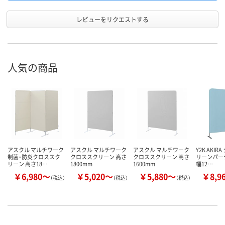
レビューをリクエストする
人気の商品
アスクル マルチワーク
アスクル マルチワーク
アスクル マルチワーク
Y2K AKI
制菌・防炎クロススク
クロススクリーン 高さ
クロススクリーン 高さ
リーンパー
リーン 高さ18…
1800mm
1600mm
幅12…
￥6,980～
￥5,020～
￥5,880～
￥8,9
（税込）
（税込）
（税込）