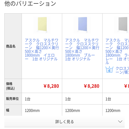
他のバリエーション
アスクル マルチワ
アスクル マルチワ
アスクル マ
ーク クロススクリ
ーク クロススクリ
ーク クロス
商品名
ーン 幅1200×奥行
ーン 幅1200×奥行
ーン 幅120
500×高さ
500×高さ
500×高さ
1800mm イエロ
1800mm ブルー
1800mm 
ー 1台 オリジナル
1台 オリジナル
レー 1台 オ
ル
クロス
ーン/衝立
価格
￥8,280
￥8,280
￥8
(税込)
1台
1台
1台
販売単位
1200mm
1200mm
1200mm
幅
詳しく見る
イエロー
ブルー
ライトグレー
カラー