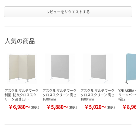
レビューをリクエストする
人気の商品
アスクル マルチワーク
アスクル マルチワーク
アスクル マルチワーク
Y2K AKI
制菌・防炎クロススク
クロススクリーン 高さ
クロススクリーン 高さ
リーンパー
リーン 高さ18…
1600mm
1800mm
幅12…
￥6,980～
￥5,880～
￥5,020～
￥8,9
（税込）
（税込）
（税込）