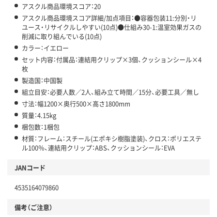
アスクル商品環境スコア：20
アスクル商品環境スコア詳細/加点項目：●容器包装11:分別・リ
ユース・リサイクルしやすい(10点)●仕組み30-1:温室効果ガスの
削減に取り組んでいる(10点)
カラー：イエロー
セット内容：付属品：連結用クリップ×3個、クッションシール×4
枚
製造国：中国製
組立目安：必要人数／2人、組み立て時間／15分、必要工具／無し
寸法：幅1200×奥行500×高さ1800mm
質量：4.15kg
梱包数：1梱包
材質：フレーム：スチール(エポキシ樹脂塗装)、クロス：ポリエステ
ル100％、連結用クリップ：ABS、クッションシール：EVA
JANコード
4535164079860
備考（ご注意）