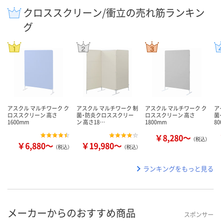
クロススクリーン/衝立の売れ筋ランキン
グ
アスクル マルチワーク ク
アスクル マルチワーク 制
アスクル マルチワーク ク
ア
ロススクリーン 高さ
菌・防炎クロススクリー
ロススクリーン 高さ
菌
1600mm
ン 高さ18…
1800mm
8
￥8,280～
（税込）
￥6,880～
￥19,980～
（税込）
（税込）
ランキングをもっと見る
メーカーからのおすすめ商品
スポンサー