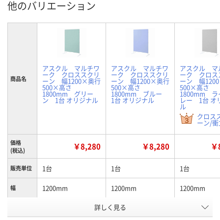
他のバリエーション
アスクル マルチワ
アスクル マルチワ
アスクル マ
ーク クロススクリ
ーク クロススクリ
ーク クロス
商品名
ーン 幅1200×奥行
ーン 幅1200×奥行
ーン 幅120
500×高さ
500×高さ
500×高さ
1800mm グリー
1800mm ブルー
1800mm 
ン 1台 オリジナル
1台 オリジナル
レー 1台 オ
ル
クロス
ーン/衝立
価格
￥8,280
￥8,280
￥8
(税込)
1台
1台
1台
販売単位
1200mm
1200mm
1200mm
幅
詳しく見る
グリーン
ブルー
ライトグレー
カラー