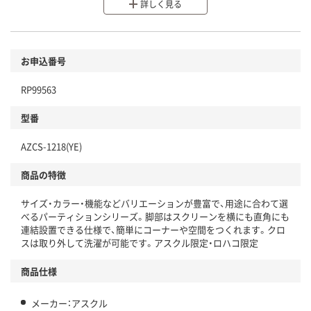
分別・リサイクルしやすい設計
詳しく見る
環境に配慮した材料を使用
商品
お申込番号
本体
省資源・省エネ・節水
RP99563
分別・リサイクルしやすい設計
型番
独自の回収スキームがある
仕組
AZCS-1218(YE)
アスクルで資源循環している
商品の特徴
温室効果ガスなどの削減
サイズ・カラー・機能などバリエーションが豊富で、用途に合わて選
この商品の環境配慮ポイントです。下記商品詳細「
べるパーティションシリーズ。脚部はスクリーンを横にも直角にも
アスクル商品環境スコア詳細／加点項目
」で確認できます。
連結設置できる仕様で、簡単にコーナーや空間をつくれます。クロ
スは取り外して洗濯が可能です。アスクル限定・ロハコ限定
商品仕様
メーカー：アスクル