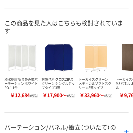
お申込番
RP99567
RP99575
RP99576
号
あり
あり
あり
在庫
この商品を見た人はこちらも検討されていま
す
8月11日（火）
8月11日（火）
8月11日（火）
お届け日
数量
数量
数量
カゴへ
カゴへ
カ
積水樹脂 折り畳み式パ
林製作所 クロスZIPス
トーカイスクリーン
トーカイス
ーテーション ホワイト
クリーン シングルジッ
メディカルソフトスク
MSパネル 
PO-1 1台
プタイプ 3連
リーン3連タイプ
ル
￥12,684
￥17,900～
￥33,960～
￥9,7
（税込）
（税込）
（税込）
パーテーション/パネル/衝立（ついたて）の