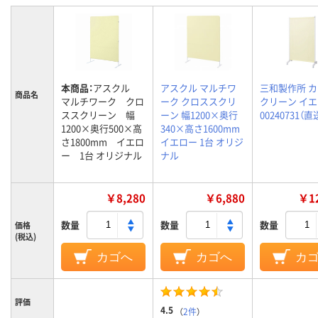
本商品：
アスクル
アスクル マルチワ
三和製作所 
商品名
マルチワーク クロ
ーク クロススクリ
クリーン イ
ススクリーン 幅
ーン 幅1200×奥行
00240731（
1200×奥行500×高
340×高さ1600mm
さ1800mm イエロ
イエロー 1台 オリジ
ー 1台 オリジナル
ナル
￥8,280
￥6,880
￥12
数量
数量
数量
価格
(税込)
カゴへ
カゴへ
カ
評価
4.5
（
2件
）