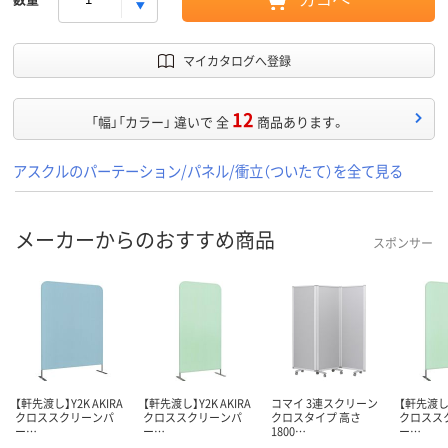
マイカタログへ登録
12
「幅」「カラー」 違いで 全
商品あります。
アスクルのパーテーション/パネル/衝立（ついたて）を全て見る
メーカーからのおすすめ商品
スポンサー
【軒先渡し】Y2K AKIRA
【軒先渡し】Y2K AKIRA
コマイ 3連スクリーン
【軒先渡し】
クロススクリーンパ
クロススクリーンパ
クロスタイプ 高さ
クロスス
ー…
ー…
1800…
ー…