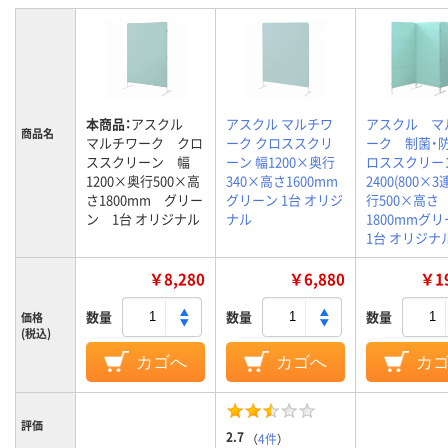
本商品：
アスクル
アスクル マルチワ
アスクル マ
商品名
マルチワーク クロ
ーク クロススクリ
ーク 制菌・
ススクリーン 幅
ーン 幅1200×奥行
ロススクリー
1200×奥行500×高
340×高さ1600mm
2400(800×
さ1800mm グリー
グリーン 1台 オリジ
行500×高さ
ン 1台 オリジナル
ナル
1800mmグ
1台 オリジナ
￥8,280
￥6,880
￥19
数量
数量
数量
価格
(税込)
カゴへ
カゴへ
カ
評価
2.7
（
4件
）