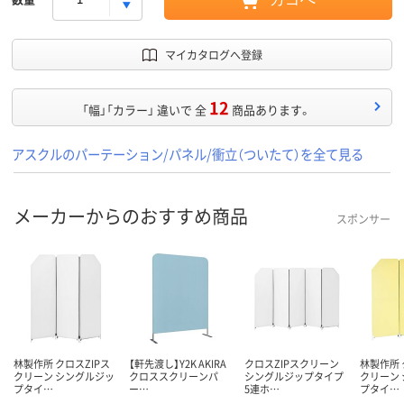
マイカタログへ登録
12
「幅」「カラー」 違いで 全
商品あります。
アスクルのパーテーション/パネル/衝立（ついたて）を全て見る
メーカーからのおすすめ商品
スポンサー
林製作所 クロスZIPス
【軒先渡し】Y2K AKIRA
クロスZIPスクリーン
林製作所 
クリーン シングルジッ
クロススクリーンパ
シングルジップタイプ
クリーン
プタイ…
ー…
5連ホ…
プタイ…