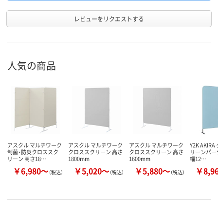
レビューをリクエストする
人気の商品
アスクル マルチワーク
アスクル マルチワーク
アスクル マルチワーク
Y2K AKI
制菌・防炎クロススク
クロススクリーン 高さ
クロススクリーン 高さ
リーンパー
リーン 高さ18…
1800mm
1600mm
幅12…
￥6,980～
￥5,020～
￥5,880～
￥8,9
（税込）
（税込）
（税込）