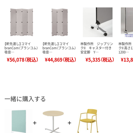
【軒先渡し】コマイ
【軒先渡し】コマイ
林製作所 ジップリン
林製作所
branCom（ブランコム）
branCom（ブランコム）
クII キャスター付き
クII 高さ
吸音…
吸音…
安定脚 Y…
1200…
¥56,078（税込）
¥44,869（税込）
¥5,335（税込）
¥13,
一緒に購入する