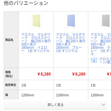
他のバリエーション
アスクル マルチワ
アスクル マルチワ
アスクル マ
ーク クロススクリ
ーク クロススクリ
ーク クロス
商品名
ーン 幅1200×奥行
ーン 幅1200×奥行
ーン 幅120
500×高さ
500×高さ
500×高さ
1800mm イエロ
1800mm ブルー
1800mm 
ー 1台 オリジナル
1台 オリジナル
レー 1台 オ
ル
クロス
ーン/衝立
価格
￥8,280
￥8,280
￥8
(税込)
1台
1台
1台
販売単位
1200mm
1200mm
1200mm
幅
詳しく見る
イエロー
ブルー
ライトグレー
カラー