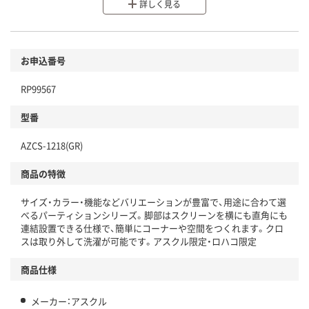
分別・リサイクルしやすい設計
詳しく見る
環境に配慮した材料を使用
商品
お申込番号
本体
省資源・省エネ・節水
RP99567
分別・リサイクルしやすい設計
型番
独自の回収スキームがある
仕組
AZCS-1218(GR)
アスクルで資源循環している
商品の特徴
温室効果ガスなどの削減
サイズ・カラー・機能などバリエーションが豊富で、用途に合わて選
この商品の環境配慮ポイントです。下記商品詳細「
べるパーティションシリーズ。脚部はスクリーンを横にも直角にも
アスクル商品環境スコア詳細／加点項目
」で確認できます。
連結設置できる仕様で、簡単にコーナーや空間をつくれます。クロ
スは取り外して洗濯が可能です。アスクル限定・ロハコ限定
商品仕様
メーカー：アスクル