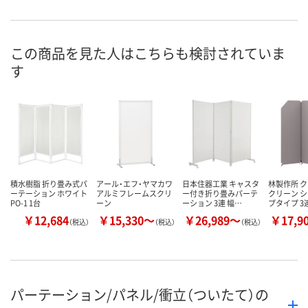
お申込番
RP99563
RP99575
RP99576
号
あり
あり
あり
在庫
この商品を見た人はこちらも検討されていま
す
8月9日（日）
8月9日（日）
8月9日（日）
お届け日
数量
数量
数量
カゴへ
カゴへ
カ
積水樹脂 折り畳み式パ
アール・エフ・ヤマカワ
日本住器工業 キャスタ
林製作所 ク
ーテーション ホワイト
アルミフレームスクリ
ー付き折り畳みパーテ
クリーン 
PO-1 1台
ーン
ーション 3連 幅…
プタイプ 3
￥12,684
￥15,330～
￥26,989～
￥17,9
（税込）
（税込）
（税込）
パーテーション/パネル/衝立（ついたて）の