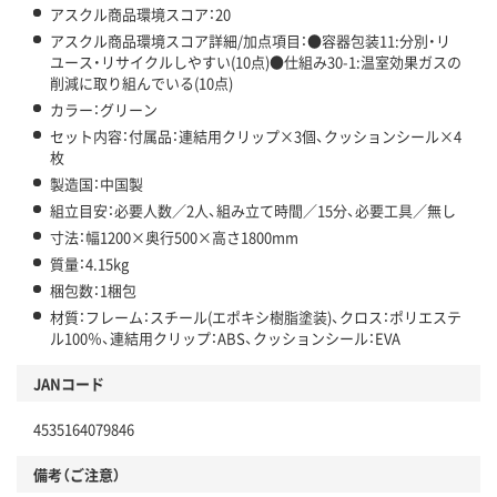
アスクル商品環境スコア：20
アスクル商品環境スコア詳細/加点項目：●容器包装11:分別・リ
ユース・リサイクルしやすい(10点)●仕組み30-1:温室効果ガスの
削減に取り組んでいる(10点)
カラー：グリーン
セット内容：付属品：連結用クリップ×3個、クッションシール×4
枚
製造国：中国製
組立目安：必要人数／2人、組み立て時間／15分、必要工具／無し
寸法：幅1200×奥行500×高さ1800mm
質量：4.15kg
梱包数：1梱包
材質：フレーム：スチール(エポキシ樹脂塗装)、クロス：ポリエステ
ル100％、連結用クリップ：ABS、クッションシール：EVA
JANコード
4535164079846
備考（ご注意）