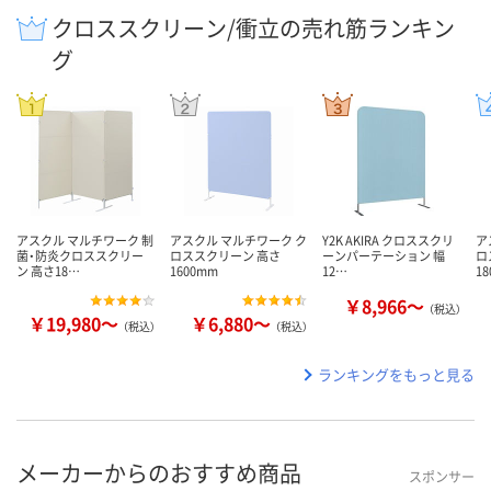
クロススクリーン/衝立の売れ筋ランキン
グ
アスクル マルチワーク 制
アスクル マルチワーク ク
Y2K AKIRA クロススクリ
ア
菌・防炎クロススクリー
ロススクリーン 高さ
ーンパーテーション 幅
ロ
ン 高さ18…
1600mm
12…
1
￥8,966～
（税込）
￥19,980～
￥6,880～
（税込）
（税込）
ランキングをもっと見る
メーカーからのおすすめ商品
スポンサー