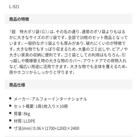
L-921
商品の特徴
『超 特大ポリ袋（Ｇ）』は、その名の通り、通常のポリ袋よりもはる
かに大きなサイズのポリ袋です。全部で10枚のセット商品となって
います。一般的なポリ袋よりも厚みがあり、破れにくいのが特徴で
す。大きな物でもすっぽり収まるため、大量のゴミ出しや、ピアノや
大きい家具の収納に便利です。ゴミ袋としての利用はもちろん、引
っ越しや模様替え時の大きな物のカバー、アウトドアでの荷物入れ
など、幅広い用途に活用できます。大きな物でも全体を覆えるため、
雨やホコリからしっかりと守ります。
商品仕様
メーカー：アルフォーインターナショナル
セット概要：1冊1枚入り×10冊
質量：8kg
材質：LLDPE
寸法(mm)：0.06×(1700+1200)×2400