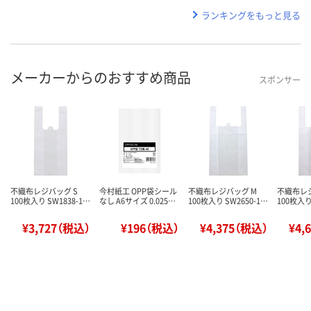
ランキングをもっと見る
メーカーからのおすすめ商品
スポンサー
不織布レジバッグ S
今村紙工 OPP袋シール
不織布レジバッグ M
不織布レジ
100枚入り SW1838-1…
なし A6サイズ 0.025…
100枚入り SW2650-1…
100枚入り
¥3,727（税込）
¥196（税込）
¥4,375（税込）
¥4,