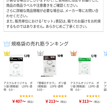
商品の商品ラベルや注意書きをご確認ください。
さらに詳細な商品情報が必要な場合は、メーカー等にお問い合
わせください。
また、販売単位における「セット」表記は、箱でのお届けをお約束
するものではありません。あらかじめご了承ください。
規格袋の売れ筋ランキング
アスクルオリジナル ポ
「現場のチカラ」 ポリ袋
アスクルオリジナル ポ
ア
リ袋（規格袋） LDPE・透
（規格袋） LDPE・透明
リ袋（規格袋） LDPE・透
プ
明 0.0…
0.03…
明 0.0…
袋
￥407～
￥213～
￥313～
（税込）
（税込）
（税込）