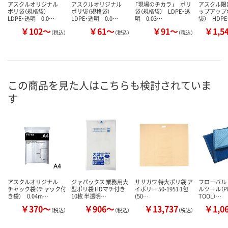
アスクルオリジナル
アスクルオリジナル
「現場のチカラ」 ポリ
アスクル限
ポリ袋（規格袋）
ポリ袋（規格袋）
袋（規格袋） LDPE・透
ップアップ
LDPE・透明 0.0…
LDPE・透明 0.0…
明 0.03…
袋） HDP
￥102～
￥61～
￥91～
￥1,5
（税込）
（税込）
（税込）
この商品を見た人はこちらも検討されていま
す
アスクルオリジナル
ジャパックス 業務用大
ササガワ 特大ポリ袋 ア
フローバル
チャック袋（チャック付
型ポリ袋 HDマチ付き
イボリー 50-1951 1包
ルツール（PR
き袋） 0.04m…
10枚 半透明…
(50…
TOOL）…
￥370～
￥906～
￥13,737
￥1,0
（税込）
（税込）
（税込）