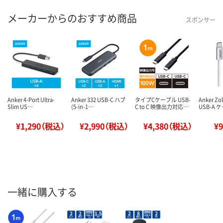
メーカーからのおすすめ商品
スポンサー
Anker 4-Port Ultra-
Anker 332 USB-C ハブ
タイプCケーブル USB-
Anker Zo
Slim US…
(5-in-1…
C to C 映像出力対応…
USB-A 
¥1,290（税込）
¥2,990（税込）
¥4,380（税込）
¥
一緒に購入する