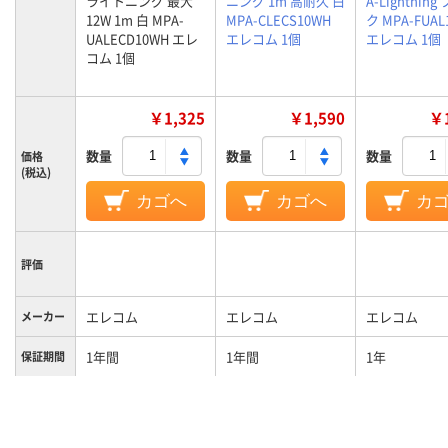
ライトニング 最大
ニング 1m 高耐久 白
A-Lightnin
12W 1m 白 MPA-
MPA-CLECS10WH
ク MPA-FUAL
UALECD10WH エレ
エレコム 1個
エレコム 1個
コム 1個
￥1,325
￥1,590
￥1
数量
数量
数量
価格
(税込)
カゴへ
カゴへ
カ
評価
エレコム
エレコム
エレコム
メーカー
1年間
1年間
1年
保証期間