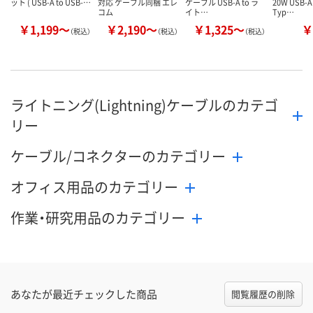
ット ( USB-A to USB-…
対応 ケーブル同梱 エレ
ケーブル USB-A to ラ
20W USB-
コム
イト…
Typ…
￥1,199～
￥2,190～
￥1,325～
￥
（税込）
（税込）
（税込）
ライトニング(Lightning)ケーブルのカテゴ
リー
ケーブル/コネクターのカテゴリー
オフィス用品のカテゴリー
作業・研究用品のカテゴリー
あなたが最近チェックした商品
閲覧履歴の削除