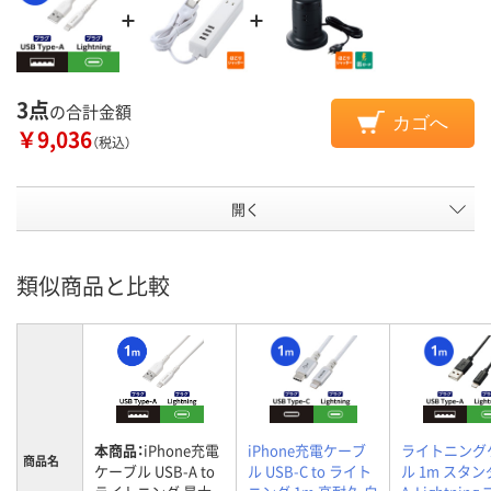
3点
の合計金額
カゴへ
￥9,036
（税込）
開く
類似商品と比較
本商品：
iPhone充電
iPhone充電ケーブ
ライトニング
商品名
ケーブル USB-A to
ル USB-C to ライト
ル 1m スタ