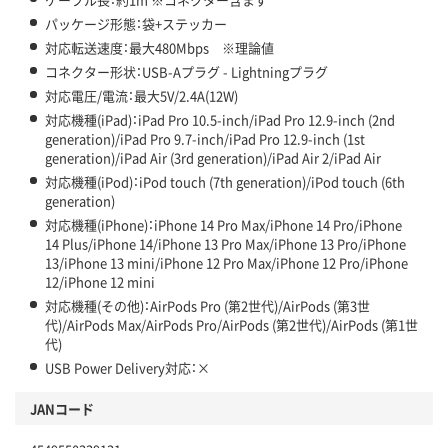
パッケージ形態：袋+ステッカー
対応転送速度：最大480Mbps ※理論値
コネクター形状：USB-Aプラグ - Lightningプラグ
対応電圧/電流：最大5V/2.4A(12W)
対応機種(iPad)：iPad Pro 10.5-inch/iPad Pro 12.9-inch (2nd
generation)/iPad Pro 9.7-inch/iPad Pro 12.9-inch (1st
generation)/iPad Air (3rd generation)/iPad Air 2/iPad Air
対応機種(iPod)：iPod touch (7th generation)/iPod touch (6th
generation)
対応機種(iPhone)：iPhone 14 Pro Max/iPhone 14 Pro/iPhone
14 Plus/iPhone 14/iPhone 13 Pro Max/iPhone 13 Pro/iPhone
13/iPhone 13 mini/iPhone 12 Pro Max/iPhone 12 Pro/iPhone
12/iPhone 12 mini
対応機種(その他)：AirPods Pro (第2世代)/AirPods (第3世
代)/AirPods Max/AirPods Pro/AirPods (第2世代)/AirPods (第1世
代)
USB Power Delivery対応：×
JANコード