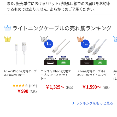
また、販売単位における「セット」表記は、箱でのお届けをお約束
するものではありません。あらかじめご了承ください。
ライトニングケーブルの売れ筋ランキング
Anker iPhone 充電ケーブ
エレコム iPhone充電ケ
iPhone充電ケーブル (
A
ル PowerLine …
ーブル USB-A to ライ
USB-C to ライトニング…
イ
ト…
(1
(
10件
)
￥1,325～
￥1,590～
（税込）
（税込）
￥990
（税込）
ランキングをもっと見る