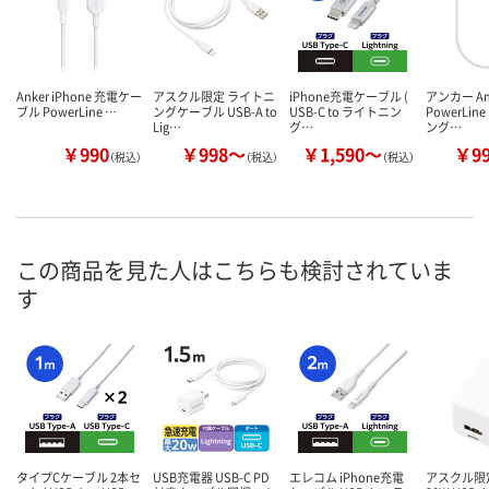
Anker iPhone 充電ケー
アスクル限定 ライトニ
iPhone充電ケーブル (
アンカー An
ブル PowerLine …
ングケーブル USB-A to
USB-C to ライトニン
PowerLine
Lig…
グ…
ング…
￥990
￥998～
￥1,590～
￥9
（税込）
（税込）
（税込）
この商品を見た人はこちらも検討されていま
す
タイプCケーブル 2本セ
USB充電器 USB-C PD
エレコム iPhone充電
アスクル限