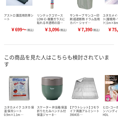
アストロ 園芸用防草シ
リンテックコマース
サンキープ サンユー印
ユタカメイ
ート
LOW-E・複層ガラスに
刷 超遮断熱 ドラム缶用
ト(屋根用・
貼れる半透明の目…
カバー シャイ…
ト)1m×8m
￥699～
￥3,096
￥7,390
￥75,
（税込）
（税込）
（税込）
この商品を見た人はこちらも検討されていま
す
ユタカメイク ユタカ 保
スケーター 弁当箱 保温
【アウトレット】コモラ
ヒロ・コー
温 保冷シート
折りたたみハンドル付
イフ 両面アルミシート
ン ハンデ
0.9m×1.1m …
保温ジャー 8…
390435 …
HDL