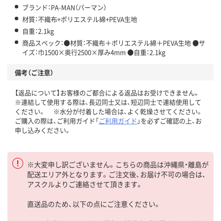
ブランド：PA-MAN（パーマン）
材質：不織布+ポリエステル綿+PEVA生地
自重：2.1kg
商品スペック：●材質：不織布＋ポリエステル綿＋PEVA生地 ●サ
イズ：巾1500×奥行2500×厚み4mm ●自重：2.1kg
備考（ご注意）
【返品について】お客様のご都合による返品はお受けできません。
※連結して使用する際は、長辺同士又は、短辺同士で連結使用して
ください。 ※水分が付着した場合は、よく乾燥させてください。
ご購入の際は、ご利用ガイド「
ご利用ガイド
」を必ずご確認の上、お
申し込みください。
※大変申し訳ございません。こちらの商品は沖縄県・離島が
配送エリア外となります。ご注文後、お届け不可の場合は、
アスクルよりご連絡させて頂きます。
直送品のため、以下の点にご注意ください。