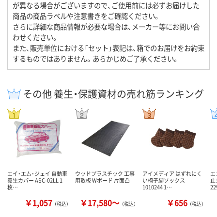
が異なる場合がございますので、ご使用前には必ずお届けした
商品の商品ラベルや注意書きをご確認ください。
さらに詳細な商品情報が必要な場合は、メーカー等にお問い合
わせください。
また、販売単位における「セット」表記は、箱でのお届けをお約束
するものではありません。あらかじめご了承ください。
その他 養生・保護資材の売れ筋ランキング
エイ・エム・ジェイ 自動車
ウッドプラスチック 工事
アイメディア はずれにく
エ
養生カバー ASC-02LL 1
用敷板 Wボード 片面凸
い椅子脚ソックス
止
枚…
1010244 1…
2
￥1,057
￥17,580～
￥656
（税込）
（税込）
（税込）