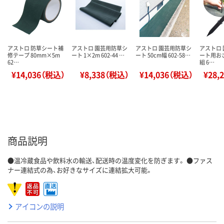
アストロ 防草シート補
アストロ 園芸用防草シ
アストロ 園芸用防草シ
アストロ
修テープ 80mm×5m
ート 1×2m 602-44 …
ート 50cm幅 602-58…
ート用おさ
62…
組 6…
¥14,036（税込）
¥8,338（税込）
¥14,036（税込）
¥28,
商品説明
●温冷蔵食品や飲料水の輸送、配送時の温度変化を防ぎます。 ●ファス
ナー連結式の為、お好きなサイズに連結拡大可能。
アイコンの説明